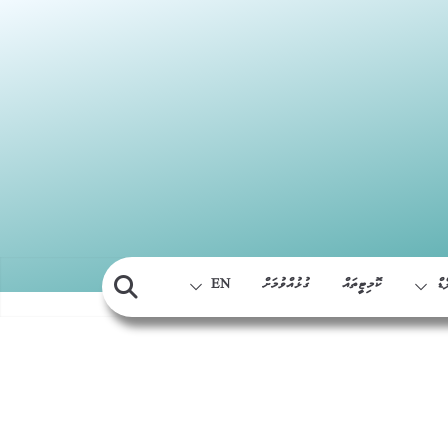
Skip
to
content
ޑް
ކޮމިޓީތައް
ގުޅުއްވުމަށް
EN