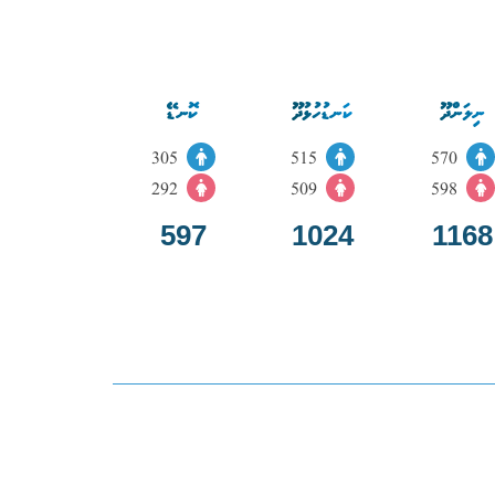
ނިލަންދޫ
ކަނޑުހުޅުދޫ
ކޮނޑޭ
305
515
570
292
509
598
597
1024
1168