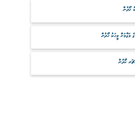
ު ހޯދުން
ަގާމަށް މީހަކު ހޯދުން
ަރ ހޯދުން