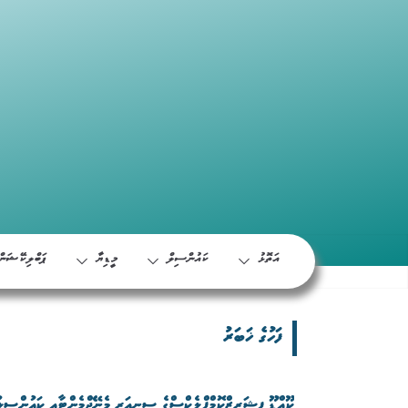
އަތޮޅު
ކައުންސިލް
މީޑިޔާ
ޕަބްލިކޭޝަން
ފަހުގެ ޚަބަރު
ކޫއްޑޫ ފިޝަރީޒްކޮމްޕްލެކްސްގެ ސީނިއަރ މެނޭޖްމެންޓާއި ކައުންސިލ