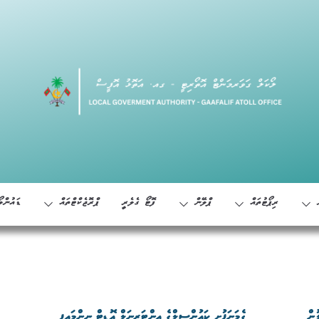
ރިޕޯޓުތައް
ޕްލޭން
ފޮޓޯ ގެލެރީ
ޕްރޮޖެކްޓްތައް
ޑައުންލޯ
ުން
ގެމަނަފުށި ކައުންސިލްގެ އިންޓަރނަލް އޮޑިޓް ނިންމައިފި