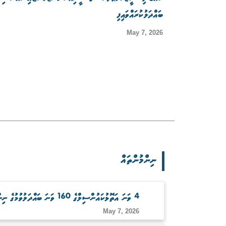
ބައްދަލުކުރައްވައިފި
May 7, 2026
ނިންމުންތައް
4 ވަނަ އަތޮޅުކައުންސިލްގެ 160 ވަނަ ބައްދަލުވުމުގެ ނިންމުންތައް
May 7, 2026