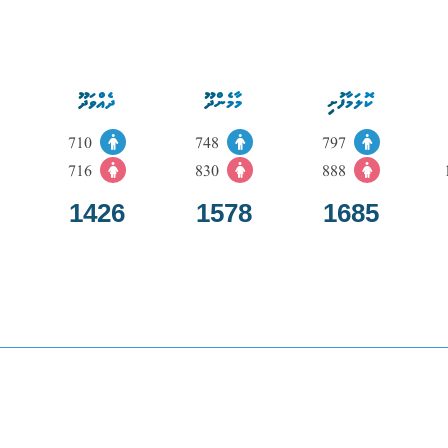
ކޮލަމާފުށި
މާމެންދޫ
ދެއްވަދޫ
710
748
797
716
830
888
1426
1578
1685