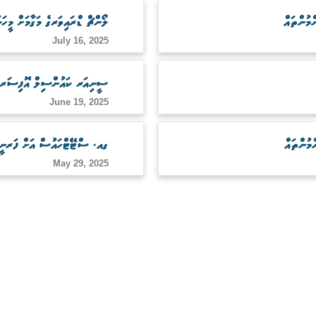
ލޯންޗް ޑްރައިވަރގެ މަގާމަށް މީހަކ
July 16, 2025
ސީނިއަރ ކައުންސިލް އޮފިސަރގެ މ
June 19, 2025
ގއ. ސްޓޭޓްހައުސް އަށް ފަރނީޗ
May 29, 2025