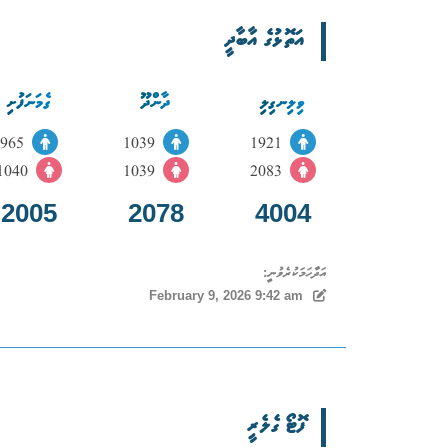
އަތޮޅުގެ އާބާދީ
ވިލިނގިލި
ދާންދޫ
ގެމަނަފުށި
965
1039
1921
1040
1039
2083
2005
2078
4004
އަދާހަމަކުރެވުނީ:
February 9, 2026 9:42 am
ފޮޓޯ ގެލެރީ