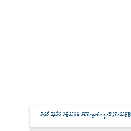
ޓޭޓްހައުސްގެ އޭސީ ސަރވިސްކޮށް ބަލަހައްޓާނެ ފަރާތެއް ހޯދުން