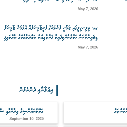
May 7, 2026
ގއ. ވިލިނގިލީގައި ޒަމާނީ ފެންވަރުގެ ފެރީޓާމިނަލެއް އެޅުމަށް ޓާމިނަލް
ޑިޒައިންކުރަން ހަވާލުކުރެވިފައިވާ ފަރާތާއިއެކު ބައްދަލުވުމެއް ބާއްވައިފި
May 7, 2026
އިޢުލާނާއި ދެންނެވުން
އަތޮޅުކައުންސިލް އިދާރާއާއި ސް
September 10, 2025