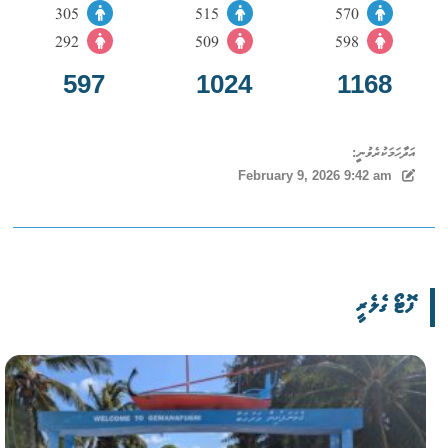
305
515
570
292
509
598
597
1024
1168
އަދާހަމަކުރެވުނީ:
February 9, 2026 9:42 am
ފޮޓޯ ގެލެރީ