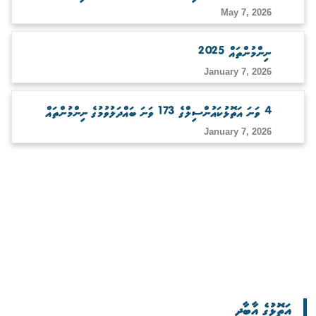
May 7, 2026
ނިންމުންތައް 2025
January 7, 2026
4 ވަނަ އަތޮޅުކައުންސިލްގެ 173 ވަނަ ބައްދަލުވުމުގެ ނިންމުންތައް
January 7, 2026
އަތޮޅުގެ އާބާދީ