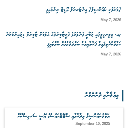
ގެމަނަފުށި ކައުންސިލްގެ އިންޓަރނަލް އޮޑިޓް ނިންމައިފި
May 7, 2026
ގއ. ވިލިނގިލީގައި ޒަމާނީ ފެންވަރުގެ ފެރީޓާމިނަލެއް އެޅުމަށް ޓާމިނަލް ޑިޒައިންކުރަން
ހަވާލުކުރެވިފައިވާ ފަރާތާއިއެކު ބައްދަލުވުމެއް ބާއްވައިފި
May 7, 2026
އިޢުލާނާއި ދެންނެވުން
އަތޮޅުކައުންސިލް އިދާރާއާއި ސްޓޭޓްހައުސްގެ އޭސީ ސަރވިސްކޮށް
September 10, 2025