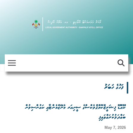
Skip
to
content
ފަހުގެ ޚަބަރު
ކޫއްޑޫ ފިޝަރީޒްކޮމްޕްލެކްސްގެ ސީނިއަރ މެނޭޖްމެންޓާއި ކައުންސިލުން
ބައްދަލުކުރައްވައިފި
May 7, 2026