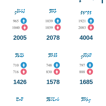
ވިލިނގިލި
ދާންދޫ
ގެމަނަފުށި
965
1039
1921
1040
1039
2083
2005
2078
4004
ކޮލަމާފުށި
މާމެންދޫ
ދެއްވަދޫ
710
748
797
716
830
888
1426
1578
1685
ނިލަންދޫ
ކަނޑުހުޅުދޫ
ކޮނޑޭ