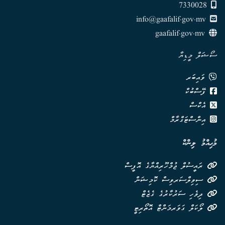
7330028
info@gaafalif.gov.mv
gaafalif.gov.mv
ސޯޝަލް މީޑިޔާ
ވައިބަރ
ފޭސްބުކް
އެކްސް
އިންސްޓަގްރާމް
މުޙިއްމު ލިންކް
ރައީސުލް ޖުމްހޫރިއްޔާގެ އޮފީސް
ސިވިލްސަރވިސް ކޮމިޝަން
ދިވެހި ސަރުކާރުގެ ގެޒެޓް
ލޯކަލް ގަވަރމަންޓް އޮތޯރިޓީ