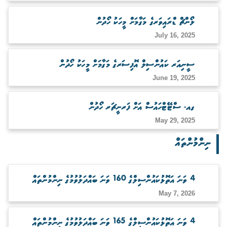
ބަލަހައްޓާނެ ފަރާތެއް ހޯދުން
ލޯންޗް ޑްރައިވަރގެ މަގާމަށް މީހަކު ހޯދުން
July 16, 2025
ސީނިއަރ ކައުންސިލް އޮފިސަރގެ މަގާމަށް މީހަކު ހޯދުން
June 19, 2025
ގއ. ސްޓޭޓްހައުސް އަށް ފަރނީޗަރ ހޯދުން
May 29, 2025
ނިންމުންތައް
4 ވަނަ އަތޮޅުކައުންސިލްގެ 160 ވަނަ ބައްދަލުވުމުގެ ނިންމުންތައް
May 7, 2026
4 ވަނަ އަތޮޅުކައުންސިލްގެ 165 ވަނަ ބައްދަލުވުމުގެ ނިންމުންތައް