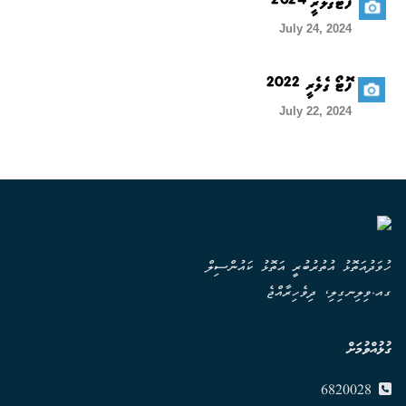
ފޮޓޯގެލެރީ 2024
July 24, 2024
ފޮޓޯ ގެލެރީ 2022
July 22, 2024
ހުވަދުއަތޮޅު އުތުރުބުރީ އަތޮޅު ކައުންސިލް
ގއ.ވިލިނގިލި، ދިވެހިރާއްޖެ
ގުޅުއްވުމަށް
6820028