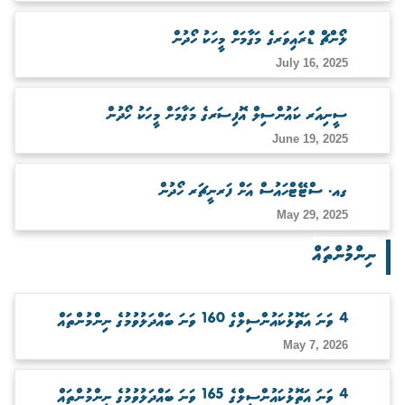
ބަލަހައްޓާނެ ފަރާތެއް ހޯދުން
ލޯންޗް ޑްރައިވަރގެ މަގާމަށް މީހަކު ހޯދުން
July 16, 2025
ސީނިއަރ ކައުންސިލް އޮފިސަރގެ މަގާމަށް މީހަކު ހޯދުން
June 19, 2025
ގއ. ސްޓޭޓްހައުސް އަށް ފަރނީޗަރ ހޯދުން
May 29, 2025
ނިންމުންތައް
4 ވަނަ އަތޮޅުކައުންސިލްގެ 160 ވަނަ ބައްދަލުވުމުގެ ނިންމުންތައް
May 7, 2026
4 ވަނަ އަތޮޅުކައުންސިލްގެ 165 ވަނަ ބައްދަލުވުމުގެ ނިންމުންތައް