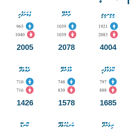
ވިލިނގިލި
ދާންދޫ
ގެމަނަފުށި
965
1039
1921
1040
1039
2083
2005
2078
4004
ކޮލަމާފުށި
މާމެންދޫ
ދެއްވަދޫ
710
748
797
716
830
888
1426
1578
1685
ނިލަންދޫ
ކަނޑުހުޅުދޫ
ކޮނޑޭ