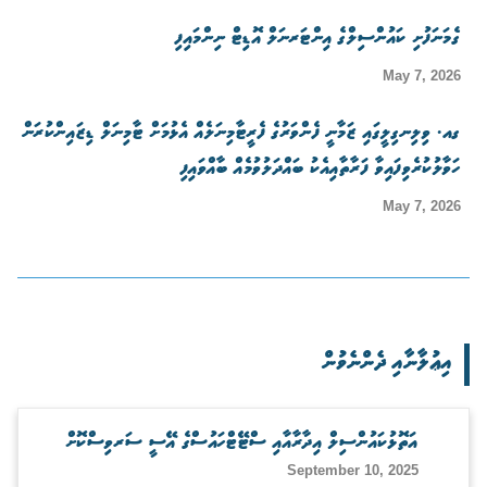
ގެމަނަފުށި ކައުންސިލްގެ އިންޓަރނަލް އޮޑިޓް ނިންމައިފި
May 7, 2026
ގއ. ވިލިނގިލީގައި ޒަމާނީ ފެންވަރުގެ ފެރީޓާމިނަލެއް އެޅުމަށް ޓާމިނަލް ޑިޒައިންކުރަން
ހަވާލުކުރެވިފައިވާ ފަރާތާއިއެކު ބައްދަލުވުމެއް ބާއްވައިފި
May 7, 2026
އިޢުލާނާއި ދެންނެވުން
އަތޮޅުކައުންސިލް އިދާރާއާއި ސްޓޭޓްހައުސްގެ އޭސީ ސަރވިސްކޮށް
September 10, 2025