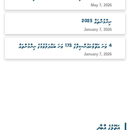
May 7, 2026
ނިންމުންތައް 2025
January 7, 2026
4 ވަނަ އަތޮޅުކައުންސިލްގެ 173 ވަނަ ބައްދަލުވުމުގެ ނިންމުންތައް
January 7, 2026
އަތޮޅުގެ އާބާދީ