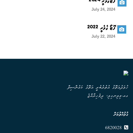
ފޮޓޯގެލެރީ 2024
July 24, 2024
ފޮޓޯ ގެލެރީ 2022
July 22, 2024
ހުވަދުއަތޮޅު އުތުރުބުރީ އަތޮޅު ކައުންސިލް
ގއ.ވިލިނގިލި، ދިވެހިރާއްޖެ
ގުޅުއްވުމަށް
6820028