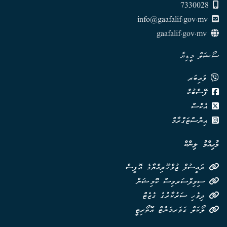
7330028
info@gaafalif.gov.mv
gaafalif.gov.mv
ސޯޝަލް މީޑިޔާ
ވައިބަރ
ފޭސްބުކް
އެކްސް
އިންސްޓަގްރާމް
މުޙިއްމު ލިންކް
ރައީސުލް ޖުމްހޫރިއްޔާގެ އޮފީސް
ސިވިލްސަރވިސް ކޮމިޝަން
ދިވެހި ސަރުކާރުގެ ގެޒެޓް
ލޯކަލް ގަވަރމަންޓް އޮތޯރިޓީ