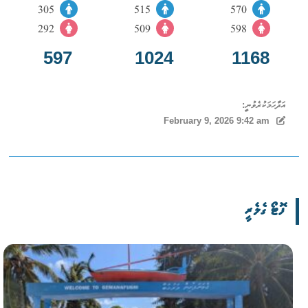
305
515
570
292
509
598
597
1024
1168
އަދާހަމަކުރެވުނީ:
February 9, 2026 9:42 am
ފޮޓޯ ގެލެރީ