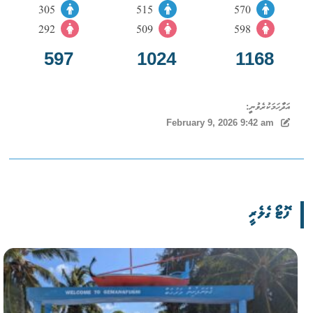
305
515
570
292
509
598
597
1024
1168
އަދާހަމަކުރެވުނީ:
February 9, 2026 9:42 am
ފޮޓޯ ގެލެރީ