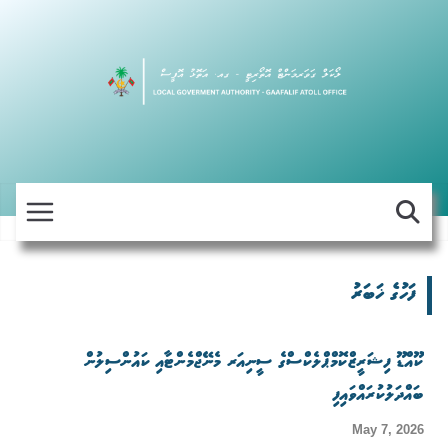
Skip
to
content
ފަހުގެ ޚަބަރު
ކޫއްޑޫ ފިޝަރީޒްކޮމްޕްލެކްސްގެ ސީނިއަރ މެނޭޖްމެންޓާއި ކައުންސިލުން
ބައްދަލުކުރައްވައިފި
May 7, 2026