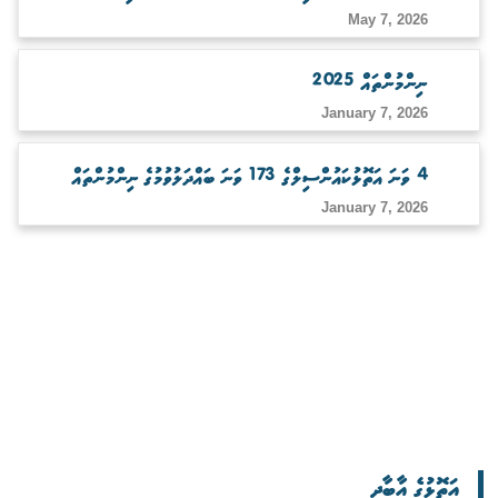
May 7, 2026
ނިންމުންތައް 2025
January 7, 2026
4 ވަނަ އަތޮޅުކައުންސިލްގެ 173 ވަނަ ބައްދަލުވުމުގެ ނިންމުންތައް
January 7, 2026
އަތޮޅުގެ އާބާދީ