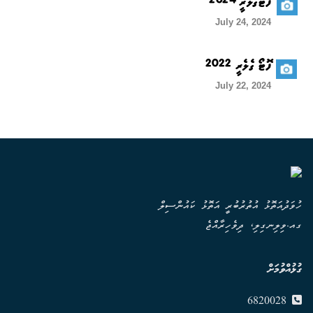
ފޮޓޯގެލެރީ 2024
July 24, 2024
ފޮޓޯ ގެލެރީ 2022
July 22, 2024
ހުވަދުއަތޮޅު އުތުރުބުރީ އަތޮޅު ކައުންސިލް
ގއ.ވިލިނގިލި، ދިވެހިރާއްޖެ
ގުޅުއްވުމަށް
6820028