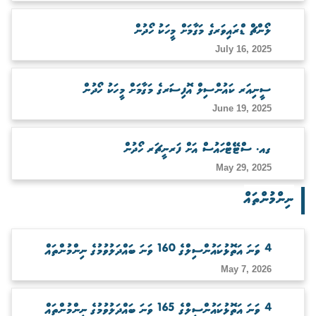
ބަލަހައްޓާނެ ފަރާތެއް ހޯދުން
ލޯންޗް ޑްރައިވަރގެ މަގާމަށް މީހަކު ހޯދުން
July 16, 2025
ސީނިއަރ ކައުންސިލް އޮފިސަރގެ މަގާމަށް މީހަކު ހޯދުން
June 19, 2025
ގއ. ސްޓޭޓްހައުސް އަށް ފަރނީޗަރ ހޯދުން
May 29, 2025
ނިންމުންތައް
4 ވަނަ އަތޮޅުކައުންސިލްގެ 160 ވަނަ ބައްދަލުވުމުގެ ނިންމުންތައް
May 7, 2026
4 ވަނަ އަތޮޅުކައުންސިލްގެ 165 ވަނަ ބައްދަލުވުމުގެ ނިންމުންތައް