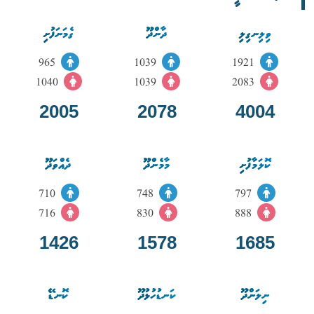
ވިލިނގިލި
ދާންދޫ
ގެމަނަފުށި
965
1039
1921
1040
1039
2083
2005
2078
4004
ކޮލަމާފުށި
މާމެންދޫ
ދެއްވަދޫ
710
748
797
716
830
888
1426
1578
1685
ނިލަންދޫ
ކަނޑުހުޅުދޫ
ކޮނޑޭ