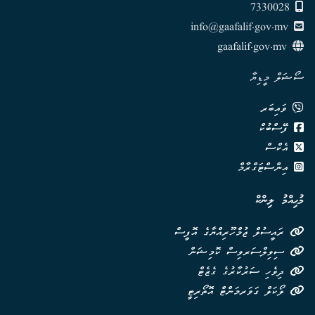
7330028
info@gaafalif.gov.mv
gaafalif.gov.mv
ސޯޝަލް މީޑިޔާ
ވައިބަރ
ފޭސްބުކް
އެކްސް
އިންސްޓަގްރާމް
މުޙިއްމު ލިންކް
ރައީސުލް ޖުމްހޫރިއްޔާގެ އޮފީސް
ސިވިލްސަރވިސް ކޮމިޝަން
ދިވެހި ސަރުކާރުގެ ގެޒެޓް
ލޯކަލް ގަވަރމަންޓް އޮތޯރިޓީ