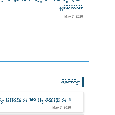
ބައްދަލުކުރައްވައިފި
May 7, 2026
ނިންމުންތައް
4 ވަނަ އަތޮޅުކައުންސިލްގެ 160 ވަނަ ބައްދަލުވުމުގެ ނިންމުންތައް
May 7, 2026