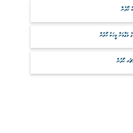
ު ހޯދުން
ަގާމަށް މީހަކު ހޯދުން
ަރ ހޯދުން