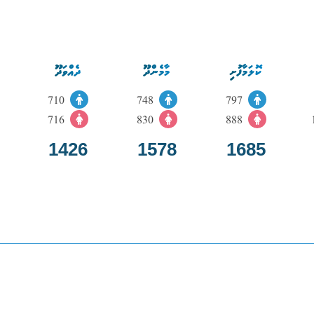
ކޮލަމާފުށި
މާމެންދޫ
ދެއްވަދޫ
710
748
797
716
830
888
1426
1578
1685