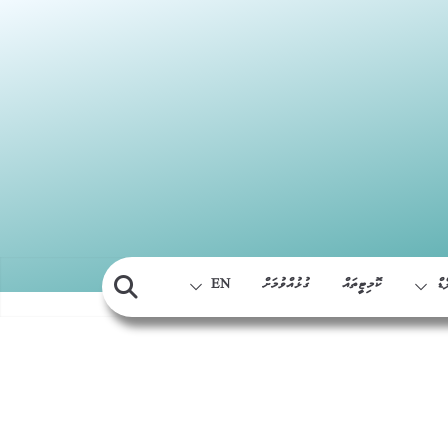
Skip
to
content
ޑް
ކޮމިޓީތައް
ގުޅުއްވުމަށް
EN