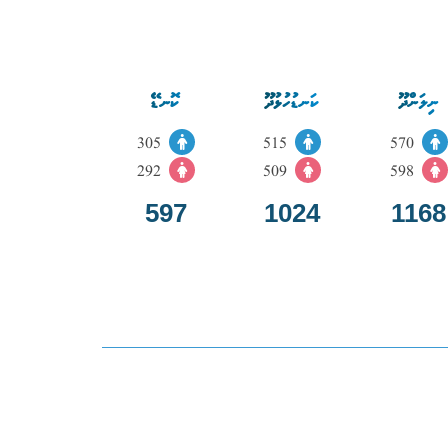
ނިލަންދޫ
ކަނޑުހުޅުދޫ
ކޮނޑޭ
305
515
570
292
509
598
597
1024
1168