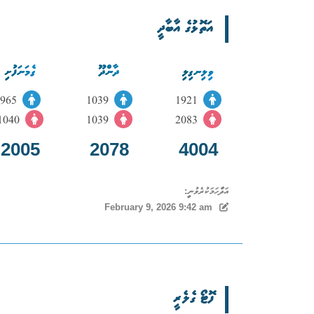
އަތޮޅުގެ އާބާދީ
ވިލިނގިލި
ދާންދޫ
ގެމަނަފުށި
965
1039
1921
1040
1039
2083
2005
2078
4004
އަދާހަމަކުރެވުނީ:
February 9, 2026 9:42 am
ފޮޓޯ ގެލެރީ