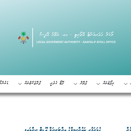
ރިޕޯޓުތައް
ޕްލޭން
ފޮޓޯ ގެލެރީ
ޕްރޮޖެކްޓްތައް
ޑައުންލޯ
ުން
ގެމަނަފުށި ކައުންސިލްގެ އިންޓަރނަލް އޮޑިޓް ނިންމައިފި