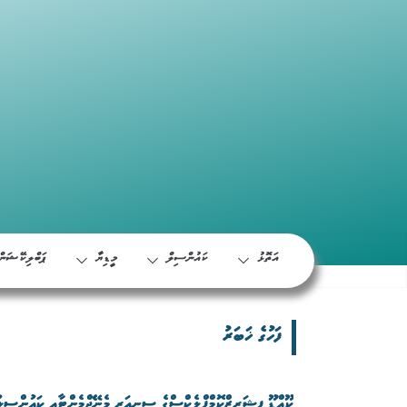
އަތޮޅު
ކައުންސިލް
މީޑިޔާ
ޕަބްލިކޭޝަން
ފަހުގެ ޚަބަރު
ކޫއްޑޫ ފިޝަރީޒްކޮމްޕްލެކްސްގެ ސީނިއަރ މެނޭޖްމެންޓާއި ކައުންސިލ