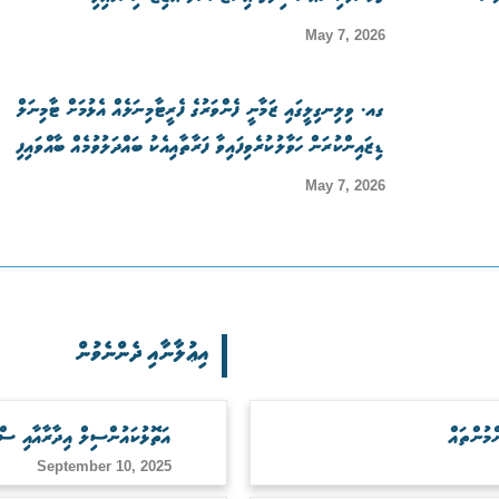
May 7, 2026
ގއ. ވިލިނގިލީގައި ޒަމާނީ ފެންވަރުގެ ފެރީޓާމިނަލެއް އެޅުމަށް ޓާމިނަލް
ޑިޒައިންކުރަން ހަވާލުކުރެވިފައިވާ ފަރާތާއިއެކު ބައްދަލުވުމެއް ބާއްވައިފި
May 7, 2026
އިޢުލާނާއި ދެންނެވުން
އަތޮޅުކައުންސިލް އިދާރާއާއި ސް
September 10, 2025