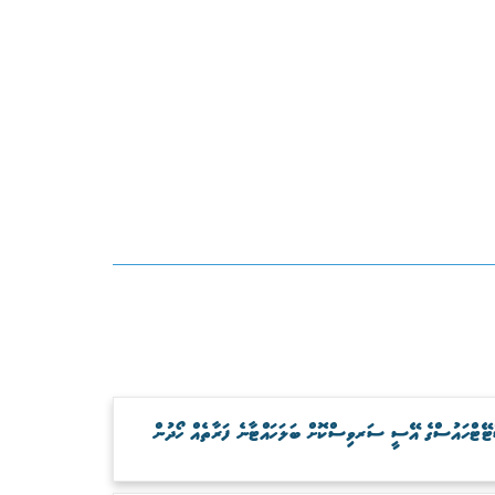
ޓޭޓްހައުސްގެ އޭސީ ސަރވިސްކޮށް ބަލަހައްޓާނެ ފަރާތެއް ހޯދުން