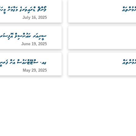
ލޯންޗް ޑްރައިވަރގެ މަގާމަށް މީހަކ
July 16, 2025
ސީނިއަރ ކައުންސިލް އޮފިސަރގެ މ
June 19, 2025
ގއ. ސްޓޭޓްހައުސް އަށް ފަރނީޗ
May 29, 2025