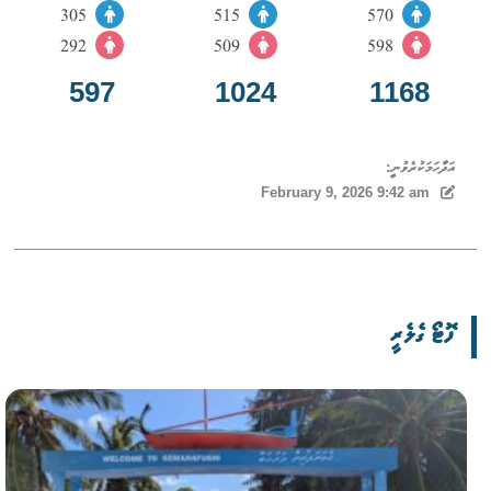
305
515
570
292
509
598
597
1024
1168
އަދާހަމަކުރެވުނީ:
February 9, 2026 9:42 am
ފޮޓޯ ގެލެރީ