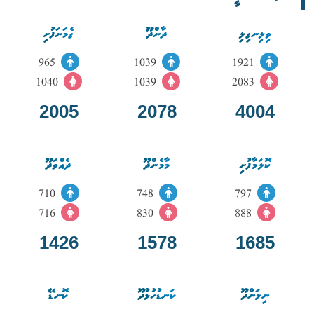
ވިލިނގިލި
ދާންދޫ
ގެމަނަފުށި
965
1039
1921
1040
1039
2083
2005
2078
4004
ކޮލަމާފުށި
މާމެންދޫ
ދެއްވަދޫ
710
748
797
716
830
888
1426
1578
1685
ނިލަންދޫ
ކަނޑުހުޅުދޫ
ކޮނޑޭ