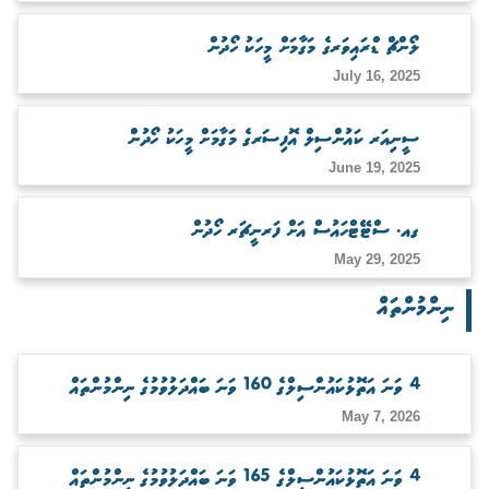
ބަލަހައްޓާނެ ފަރާތެއް ހޯދުން
ލޯންޗް ޑްރައިވަރގެ މަގާމަށް މީހަކު ހޯދުން
July 16, 2025
ސީނިއަރ ކައުންސިލް އޮފިސަރގެ މަގާމަށް މީހަކު ހޯދުން
June 19, 2025
ގއ. ސްޓޭޓްހައުސް އަށް ފަރނީޗަރ ހޯދުން
May 29, 2025
ނިންމުންތައް
4 ވަނަ އަތޮޅުކައުންސިލްގެ 160 ވަނަ ބައްދަލުވުމުގެ ނިންމުންތައް
May 7, 2026
4 ވަނަ އަތޮޅުކައުންސިލްގެ 165 ވަނަ ބައްދަލުވުމުގެ ނިންމުންތައް