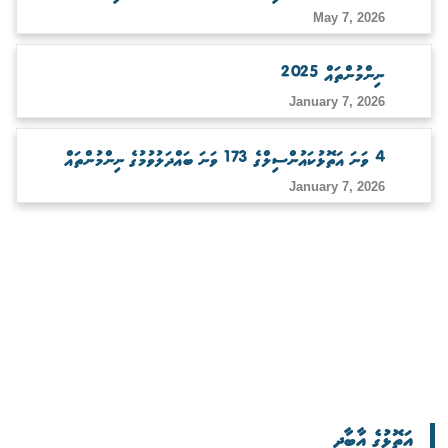
May 7, 2026
ނިންމުންތައް 2025
January 7, 2026
4 ވަނަ އަތޮޅުކައުންސިލްގެ 173 ވަނަ ބައްދަލުވުމުގެ ނިންމުންތައް
January 7, 2026
އަތޮޅުގެ އާބާދީ