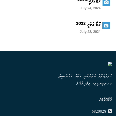
ފޮޓޯގެލެރީ 2024
July 24, 2024
ފޮޓޯ ގެލެރީ 2022
July 22, 2024
ހުވަދުއަތޮޅު އުތުރުބުރީ އަތޮޅު ކައުންސިލް
ގއ.ވިލިނގިލި، ދިވެހިރާއްޖެ
ގުޅުއްވުމަށް
6820028