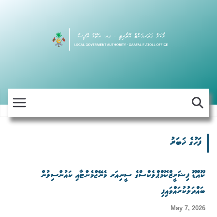
Skip
to
content
ފަހުގެ ޚަބަރު
ކޫއްޑޫ ފިޝަރީޒްކޮމްޕްލެކްސްގެ ސީނިއަރ މެނޭޖްމެންޓާއި ކައުންސިލުން
ބައްދަލުކުރައްވައިފި
May 7, 2026