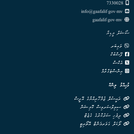
7330028
info@gaafalif.gov.mv
gaafalif.gov.mv
ސޯޝަލް މީޑިޔާ
ވައިބަރ
ފޭސްބުކް
އެކްސް
އިންސްޓަގްރާމް
މުޙިއްމު ލިންކް
ރައީސުލް ޖުމްހޫރިއްޔާގެ އޮފީސް
ސިވިލްސަރވިސް ކޮމިޝަން
ދިވެހި ސަރުކާރުގެ ގެޒެޓް
ލޯކަލް ގަވަރމަންޓް އޮތޯރިޓީ