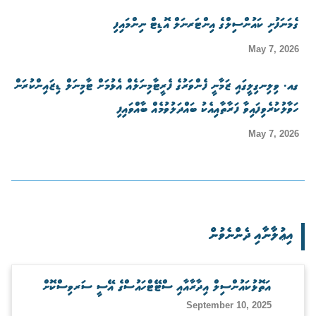
ގެމަނަފުށި ކައުންސިލްގެ އިންޓަރނަލް އޮޑިޓް ނިންމައިފި
May 7, 2026
ގއ. ވިލިނގިލީގައި ޒަމާނީ ފެންވަރުގެ ފެރީޓާމިނަލެއް އެޅުމަށް ޓާމިނަލް ޑިޒައިންކުރަން
ހަވާލުކުރެވިފައިވާ ފަރާތާއިއެކު ބައްދަލުވުމެއް ބާއްވައިފި
May 7, 2026
އިޢުލާނާއި ދެންނެވުން
އަތޮޅުކައުންސިލް އިދާރާއާއި ސްޓޭޓްހައުސްގެ އޭސީ ސަރވިސްކޮށް
September 10, 2025