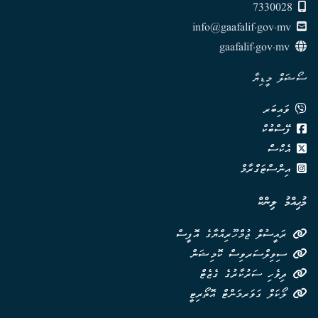
7330028
info@gaafalif.gov.mv
gaafalif.gov.mv
ސޯޝަލް މީޑިޔާ
ވައިބަރ
ފޭސްބުކް
އެކްސް
އިންސްޓަގްރާމް
މުޙިއްމު ލިންކް
ރައީސުލް ޖުމްހޫރިއްޔާގެ އޮފީސް
ސިވިލްސަރވިސް ކޮމިޝަން
ދިވެހި ސަރުކާރުގެ ގެޒެޓް
ލޯކަލް ގަވަރމަންޓް އޮތޯރިޓީ