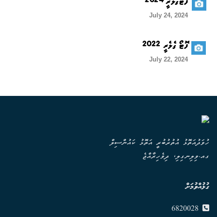
ފޮޓޯގެލެރީ 2024
July 24, 2024
ފޮޓޯ ގެލެރީ 2022
July 22, 2024
ހުވަދުއަތޮޅު އުތުރުބުރީ އަތޮޅު ކައުންސިލް
ގއ.ވިލިނގިލި، ދިވެހިރާއްޖެ
ގުޅުއްވުމަށް
6820028