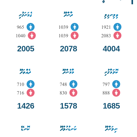
ވިލިނގިލި
ދާންދޫ
ގެމަނަފުށި
965
1039
1921
1040
1039
2083
2005
2078
4004
ކޮލަމާފުށި
މާމެންދޫ
ދެއްވަދޫ
710
748
797
716
830
888
1426
1578
1685
ނިލަންދޫ
ކަނޑުހުޅުދޫ
ކޮނޑޭ