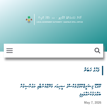
Skip
to
content
ފަހުގެ ޚަބަރު
ކޫއްޑޫ ފިޝަރީޒްކޮމްޕްލެކްސްގެ ސީނިއަރ މެނޭޖްމެންޓާއި ކައުންސިލުން
ބައްދަލުކުރައްވައިފި
May 7, 2026