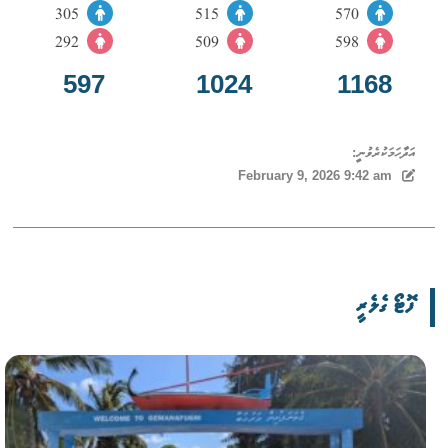
305
515
570
292
509
598
597
1024
1168
އަދާހަމަކުރެވުނީ:
February 9, 2026 9:42 am
ފޮޓޯ ގެލެރީ