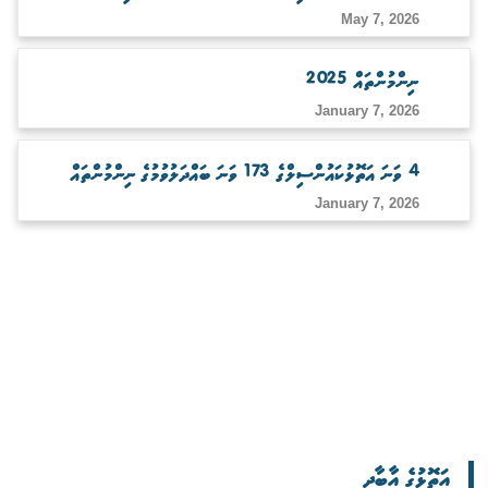
May 7, 2026
ނިންމުންތައް 2025
January 7, 2026
4 ވަނަ އަތޮޅުކައުންސިލްގެ 173 ވަނަ ބައްދަލުވުމުގެ ނިންމުންތައް
January 7, 2026
އަތޮޅުގެ އާބާދީ