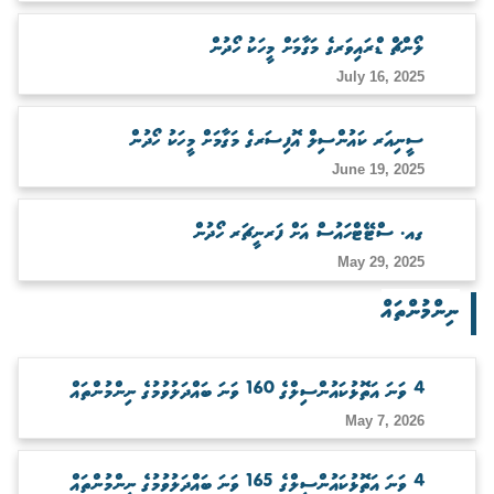
ބަލަހައްޓާނެ ފަރާތެއް ހޯދުން
ލޯންޗް ޑްރައިވަރގެ މަގާމަށް މީހަކު ހޯދުން
July 16, 2025
ސީނިއަރ ކައުންސިލް އޮފިސަރގެ މަގާމަށް މީހަކު ހޯދުން
June 19, 2025
ގއ. ސްޓޭޓްހައުސް އަށް ފަރނީޗަރ ހޯދުން
May 29, 2025
ނިންމުންތައް
4 ވަނަ އަތޮޅުކައުންސިލްގެ 160 ވަނަ ބައްދަލުވުމުގެ ނިންމުންތައް
May 7, 2026
4 ވަނަ އަތޮޅުކައުންސިލްގެ 165 ވަނަ ބައްދަލުވުމުގެ ނިންމުންތައް