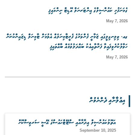
ގެމަނަފުށި ކައުންސިލްގެ އިންޓަރނަލް އޮޑިޓް ނިންމައިފި
May 7, 2026
ގއ. ވިލިނގިލީގައި ޒަމާނީ ފެންވަރުގެ ފެރީޓާމިނަލެއް އެޅުމަށް ޓާމިނަލް ޑިޒައިންކުރަން
ހަވާލުކުރެވިފައިވާ ފަރާތާއިއެކު ބައްދަލުވުމެއް ބާއްވައިފި
May 7, 2026
އިޢުލާނާއި ދެންނެވުން
އަތޮޅުކައުންސިލް އިދާރާއާއި ސްޓޭޓްހައުސްގެ އޭސީ ސަރވިސްކޮށް
September 10, 2025