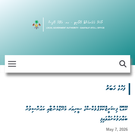
Skip
to
content
ފަހުގެ ޚަބަރު
ކޫއްޑޫ ފިޝަރީޒްކޮމްޕްލެކްސްގެ ސީނިއަރ މެނޭޖްމެންޓާއި ކައުންސިލުން
ބައްދަލުކުރައްވައިފި
May 7, 2026