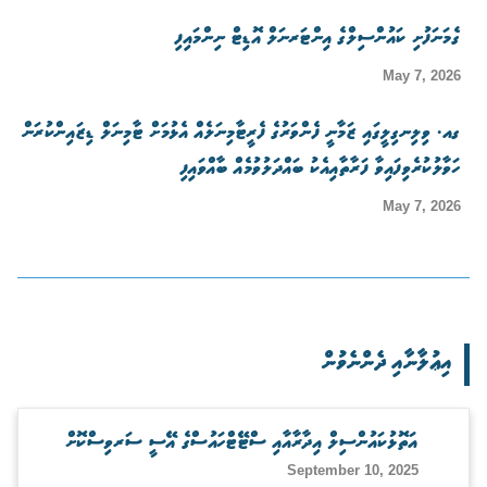
ގެމަނަފުށި ކައުންސިލްގެ އިންޓަރނަލް އޮޑިޓް ނިންމައިފި
May 7, 2026
ގއ. ވިލިނގިލީގައި ޒަމާނީ ފެންވަރުގެ ފެރީޓާމިނަލެއް އެޅުމަށް ޓާމިނަލް ޑިޒައިންކުރަން
ހަވާލުކުރެވިފައިވާ ފަރާތާއިއެކު ބައްދަލުވުމެއް ބާއްވައިފި
May 7, 2026
އިޢުލާނާއި ދެންނެވުން
އަތޮޅުކައުންސިލް އިދާރާއާއި ސްޓޭޓްހައުސްގެ އޭސީ ސަރވިސްކޮށް
September 10, 2025