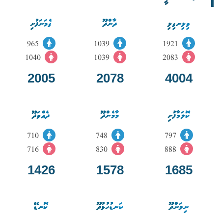
ވިލިނގިލި
ދާންދޫ
ގެމަނަފުށި
965
1039
1921
1040
1039
2083
2005
2078
4004
ކޮލަމާފުށި
މާމެންދޫ
ދެއްވަދޫ
710
748
797
716
830
888
1426
1578
1685
ނިލަންދޫ
ކަނޑުހުޅުދޫ
ކޮނޑޭ