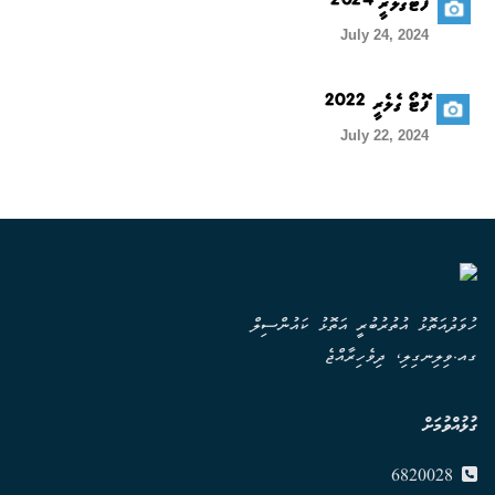
ފޮޓޯގެލެރީ 2024
July 24, 2024
ފޮޓޯ ގެލެރީ 2022
July 22, 2024
ހުވަދުއަތޮޅު އުތުރުބުރީ އަތޮޅު ކައުންސިލް
ގއ.ވިލިނގިލި، ދިވެހިރާއްޖެ
ގުޅުއްވުމަށް
6820028