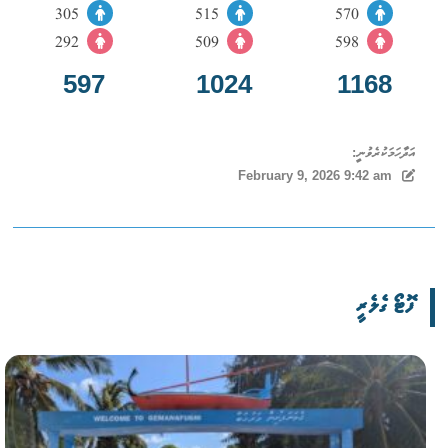
305
515
570
292
509
598
597
1024
1168
އަދާހަމަކުރެވުނީ:
February 9, 2026 9:42 am
ފޮޓޯ ގެލެރީ