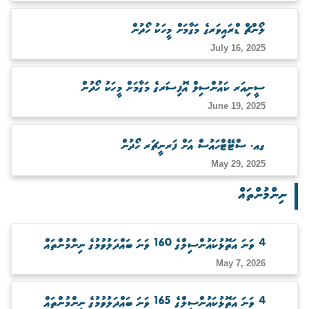
ބަލަހައްޓާނެ ފަރާތެއް ހޯދުން
ލޯންޗް ޑްރައިވަރގެ މަގާމަށް މީހަކު ހޯދުން
July 16, 2025
ސީނިއަރ ކައުންސިލް އޮފިސަރގެ މަގާމަށް މީހަކު ހޯދުން
June 19, 2025
ގއ. ސްޓޭޓްހައުސް އަށް ފަރނީޗަރ ހޯދުން
May 29, 2025
ނިންމުންތައް
4 ވަނަ އަތޮޅުކައުންސިލްގެ 160 ވަނަ ބައްދަލުވުމުގެ ނިންމުންތައް
May 7, 2026
4 ވަނަ އަތޮޅުކައުންސިލްގެ 165 ވަނަ ބައްދަލުވުމުގެ ނިންމުންތައް