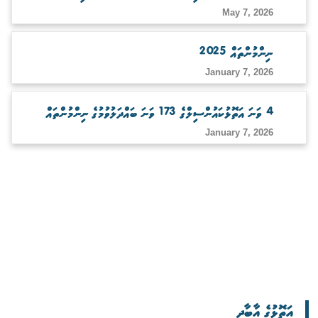
May 7, 2026
ނިންމުންތައް 2025
January 7, 2026
4 ވަނަ އަތޮޅުކައުންސިލްގެ 173 ވަނަ ބައްދަލުވުމުގެ ނިންމުންތައް
January 7, 2026
އަތޮޅުގެ އާބާދީ