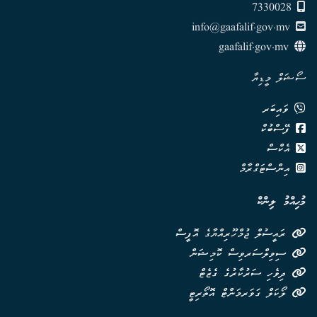
7330028
info@gaafalif.gov.mv
gaafalif.gov.mv
ސޯޝަލް މީޑިޔާ
ވައިބަރ
ފޭސްބުކް
އެކްސް
އިންސްޓަގްރާމް
މުޙިއްމު ލިންކް
ރައީސުލް ޖުމްހޫރިއްޔާގެ އޮފީސް
ސިވިލްސަރވިސް ކޮމިޝަން
ދިވެހި ސަރުކާރުގެ ގެޒެޓް
ލޯކަލް ގަވަރމަންޓް އޮތޯރިޓީ