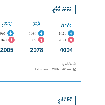
އަތޮޅުގެ އާބާދީ
ވިލިނގިލި
ދާންދޫ
ގެމަނަފުށި
965
1039
1921
1040
1039
2083
2005
2078
4004
އަދާހަމަކުރެވުނީ:
February 9, 2026 9:42 am
ފޮޓޯ ގެލެރީ