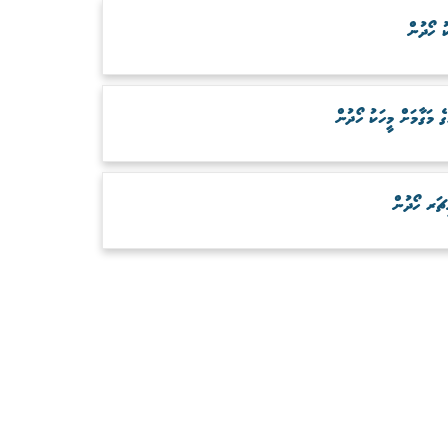
ު ހޯދުން
ަގާމަށް މީހަކު ހޯދުން
ަރ ހޯދުން