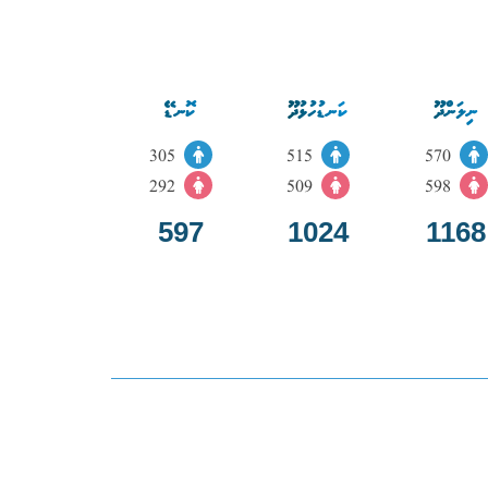
ނިލަންދޫ
ކަނޑުހުޅުދޫ
ކޮނޑޭ
305
515
570
292
509
598
597
1024
1168