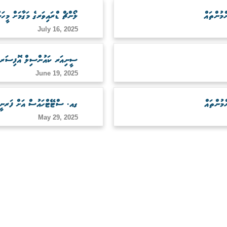
ލޯންޗް ޑްރައިވަރގެ މަގާމަށް މީހަކ
July 16, 2025
ސީނިއަރ ކައުންސިލް އޮފިސަރގެ މ
June 19, 2025
ގއ. ސްޓޭޓްހައުސް އަށް ފަރނީޗ
May 29, 2025