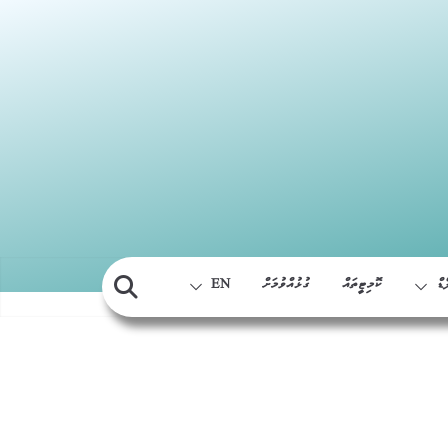
Skip
to
content
ޑް
ކޮމިޓީތައް
ގުޅުއްވުމަށް
EN