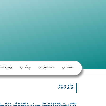
އަތޮޅު
ކައުންސިލް
މީޑިޔާ
ޕަބްލިކޭޝަން
ފަހުގެ ޚަބަރު
ކޫއްޑޫ ފިޝަރީޒްކޮމްޕްލެކްސްގެ ސީނިއަރ މެނޭޖްމެންޓާއި ކައުންސިލ