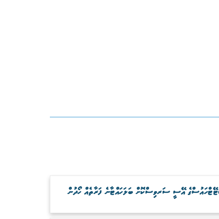
ޓޭޓްހައުސްގެ އޭސީ ސަރވިސްކޮށް ބަލަހައްޓާނެ ފަރާތެއް ހޯދުން