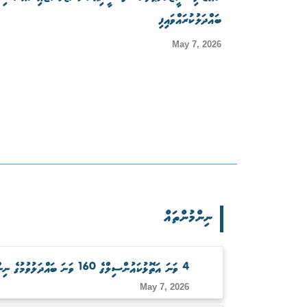
ބައްދަލުކުރައްވައިފި
May 7, 2026
ނިންމުންތައް
4 ވަނަ އަތޮޅުކައުންސިލްގެ 160 ވަނަ ބައްދަލުވުމުގެ ނިންމުންތައް
May 7, 2026