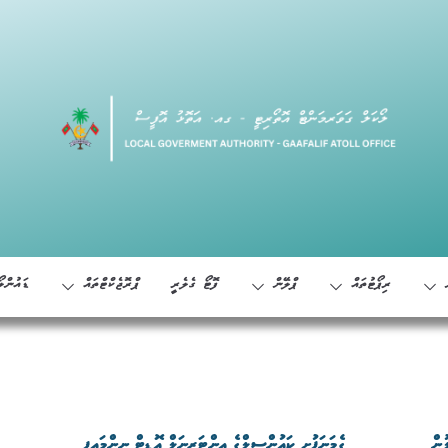
ރިޕޯޓުތައް
ޕްލޭން
ފޮޓޯ ގެލެރީ
ޕްރޮޖެކްޓްތައް
ޑައުންލޯ
ުން
ގެމަނަފުށި ކައުންސިލްގެ އިންޓަރނަލް އޮޑިޓް ނިންމައިފި