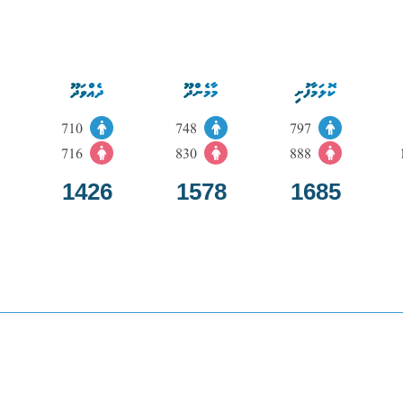
ކޮލަމާފުށި
މާމެންދޫ
ދެއްވަދޫ
710
748
797
716
830
888
1426
1578
1685