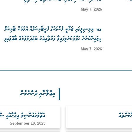
May 7, 2026
ގއ. ވިލިނގިލީގައި ޒަމާނީ ފެންވަރުގެ ފެރީޓާމިނަލެއް އެޅުމަށް ޓާމިނަލް
ޑިޒައިންކުރަން ހަވާލުކުރެވިފައިވާ ފަރާތާއިއެކު ބައްދަލުވުމެއް ބާއްވައިފި
May 7, 2026
އިޢުލާނާއި ދެންނެވުން
އަތޮޅުކައުންސިލް އިދާރާއާއި ސް
September 10, 2025