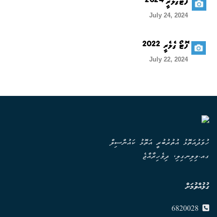
ފޮޓޯގެލެރީ 2024
July 24, 2024
ފޮޓޯ ގެލެރީ 2022
July 22, 2024
ހުވަދުއަތޮޅު އުތުރުބުރީ އަތޮޅު ކައުންސިލް
ގއ.ވިލިނގިލި، ދިވެހިރާއްޖެ
ގުޅުއްވުމަށް
6820028