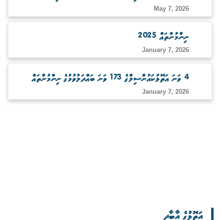
May 7, 2026
ނިންމުންތައް 2025
January 7, 2026
4 ވަނަ އަތޮޅުކައުންސިލްގެ 173 ވަނަ ބައްދަލުވުމުގެ ނިންމުންތައް
January 7, 2026
އަތޮޅުގެ އާބާދީ