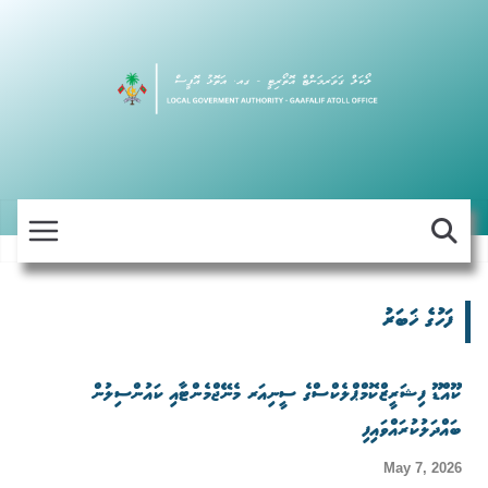
Skip
to
content
ފަހުގެ ޚަބަރު
ކޫއްޑޫ ފިޝަރީޒްކޮމްޕްލެކްސްގެ ސީނިއަރ މެނޭޖްމެންޓާއި ކައުންސިލުން
ބައްދަލުކުރައްވައިފި
May 7, 2026