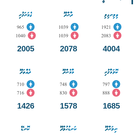
ވިލިނގިލި
ދާންދޫ
ގެމަނަފުށި
965
1039
1921
1040
1039
2083
2005
2078
4004
ކޮލަމާފުށި
މާމެންދޫ
ދެއްވަދޫ
710
748
797
716
830
888
1426
1578
1685
ނިލަންދޫ
ކަނޑުހުޅުދޫ
ކޮނޑޭ