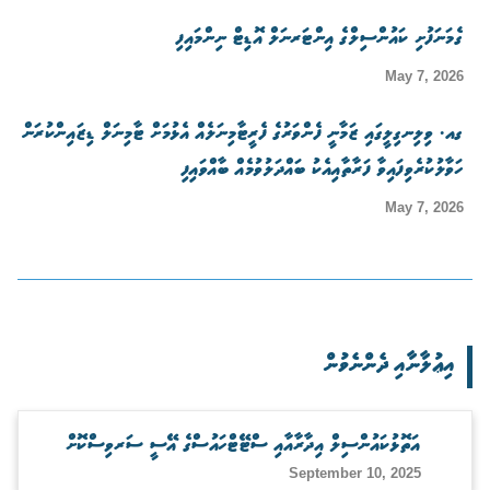
ގެމަނަފުށި ކައުންސިލްގެ އިންޓަރނަލް އޮޑިޓް ނިންމައިފި
May 7, 2026
ގއ. ވިލިނގިލީގައި ޒަމާނީ ފެންވަރުގެ ފެރީޓާމިނަލެއް އެޅުމަށް ޓާމިނަލް ޑިޒައިންކުރަން
ހަވާލުކުރެވިފައިވާ ފަރާތާއިއެކު ބައްދަލުވުމެއް ބާއްވައިފި
May 7, 2026
އިޢުލާނާއި ދެންނެވުން
އަތޮޅުކައުންސިލް އިދާރާއާއި ސްޓޭޓްހައުސްގެ އޭސީ ސަރވިސްކޮށް
September 10, 2025