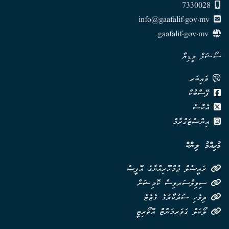
7330028
info@gaafalif.gov.mv
gaafalif.gov.mv
ސޯޝަލް މީޑިޔާ
ވައިބަރ
ފޭސްބުކް
އެކްސް
އިންސްޓަގްރާމް
މުޙިއްމު ލިންކް
ރައީސުލް ޖުމްހޫރިއްޔާގެ އޮފީސް
ސިވިލްސަރވިސް ކޮމިޝަން
ދިވެހި ސަރުކާރުގެ ގެޒެޓް
ލޯކަލް ގަވަރމަންޓް އޮތޯރިޓީ