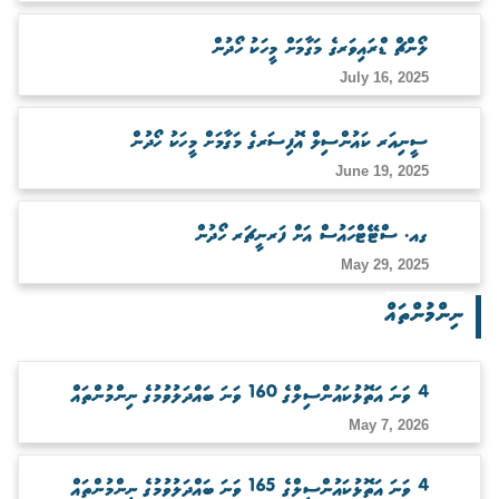
ބަލަހައްޓާނެ ފަރާތެއް ހޯދުން
ލޯންޗް ޑްރައިވަރގެ މަގާމަށް މީހަކު ހޯދުން
July 16, 2025
ސީނިއަރ ކައުންސިލް އޮފިސަރގެ މަގާމަށް މީހަކު ހޯދުން
June 19, 2025
ގއ. ސްޓޭޓްހައުސް އަށް ފަރނީޗަރ ހޯދުން
May 29, 2025
ނިންމުންތައް
4 ވަނަ އަތޮޅުކައުންސިލްގެ 160 ވަނަ ބައްދަލުވުމުގެ ނިންމުންތައް
May 7, 2026
4 ވަނަ އަތޮޅުކައުންސިލްގެ 165 ވަނަ ބައްދަލުވުމުގެ ނިންމުންތައް