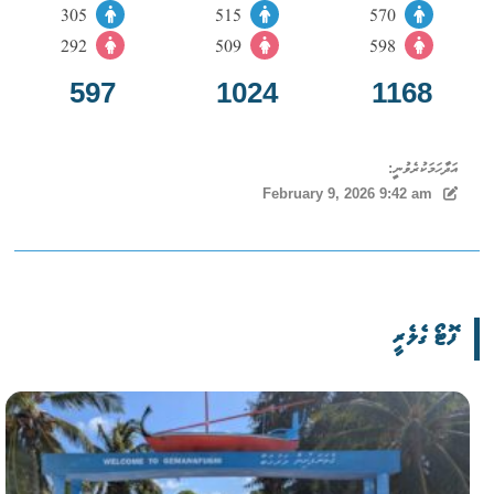
305
515
570
292
509
598
597
1024
1168
އަދާހަމަކުރެވުނީ:
February 9, 2026 9:42 am
ފޮޓޯ ގެލެރީ