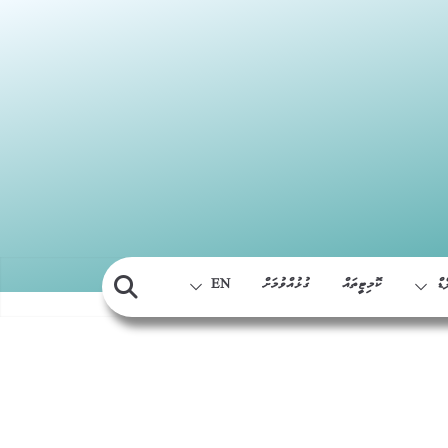
Skip
to
content
ޑް
ކޮމިޓީތައް
ގުޅުއްވުމަށް
EN