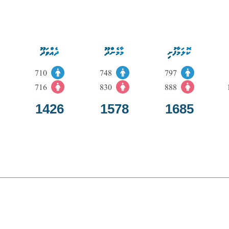
ކޮލަމާފުށި
މާމެންދޫ
ދެއްވަދޫ
710
748
797
716
830
888
1426
1578
1685