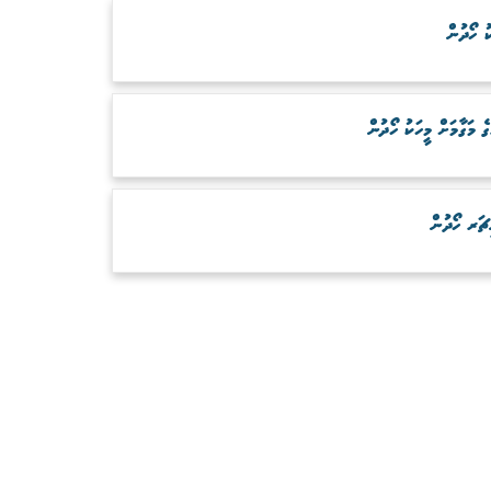
ު ހޯދުން
ަގާމަށް މީހަކު ހޯދުން
ަރ ހޯދުން