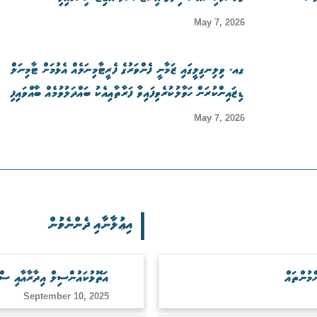
May 7, 2026
ގއ. ވިލިނގިލީގައި ޒަމާނީ ފެންވަރުގެ ފެރީޓާމިނަލެއް އެޅުމަށް ޓާމިނަލް
ޑިޒައިންކުރަން ހަވާލުކުރެވިފައިވާ ފަރާތާއިއެކު ބައްދަލުވުމެއް ބާއްވައިފި
May 7, 2026
އިޢުލާނާއި ދެންނެވުން
އަތޮޅުކައުންސިލް އިދާރާއާއި ސް
September 10, 2025