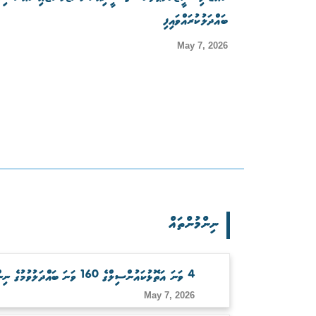
ބައްދަލުކުރައްވައިފި
May 7, 2026
ނިންމުންތައް
4 ވަނަ އަތޮޅުކައުންސިލްގެ 160 ވަނަ ބައްދަލުވުމުގެ ނިންމުންތައް
May 7, 2026