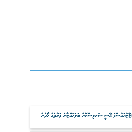
ޓޭޓްހައުސްގެ އޭސީ ސަރވިސްކޮށް ބަލަހައްޓާނެ ފަރާތެއް ހޯދުން