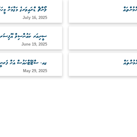
ލޯންޗް ޑްރައިވަރގެ މަގާމަށް މީހަކ
July 16, 2025
ސީނިއަރ ކައުންސިލް އޮފިސަރގެ މ
June 19, 2025
ގއ. ސްޓޭޓްހައުސް އަށް ފަރނީޗ
May 29, 2025