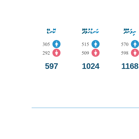
ނިލަންދޫ
ކަނޑުހުޅުދޫ
ކޮނޑޭ
305
515
570
292
509
598
597
1024
1168