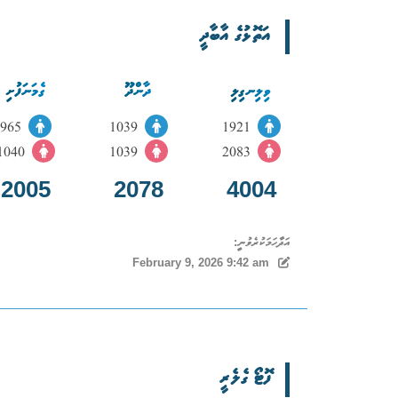
އަތޮޅުގެ އާބާދީ
ވިލިނގިލި
ދާންދޫ
ގެމަނަފުށި
965
1039
1921
1040
1039
2083
2005
2078
4004
އަދާހަމަކުރެވުނީ:
February 9, 2026 9:42 am
ފޮޓޯ ގެލެރީ