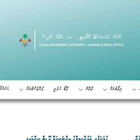
ރިޕޯޓުތައް
ޕްލޭން
ފޮޓޯ ގެލެރީ
ޕްރޮޖެކްޓްތައް
ޑައުންލޯ
ުން
ގެމަނަފުށި ކައުންސިލްގެ އިންޓަރނަލް އޮޑިޓް ނިންމައިފި