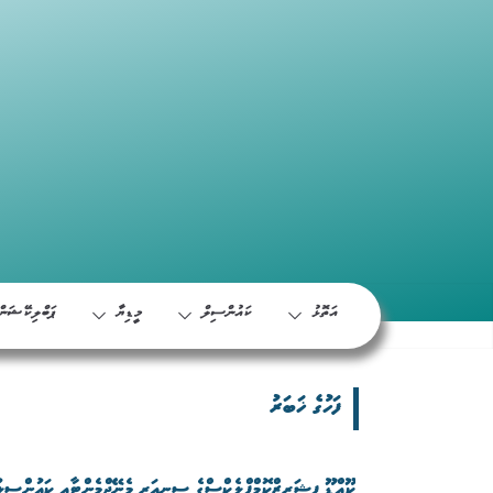
އަތޮޅު
ކައުންސިލް
މީޑިޔާ
ޕަބްލިކޭޝަން
ފަހުގެ ޚަބަރު
ކޫއްޑޫ ފިޝަރީޒްކޮމްޕްލެކްސްގެ ސީނިއަރ މެނޭޖްމެންޓާއި ކައުންސިލ