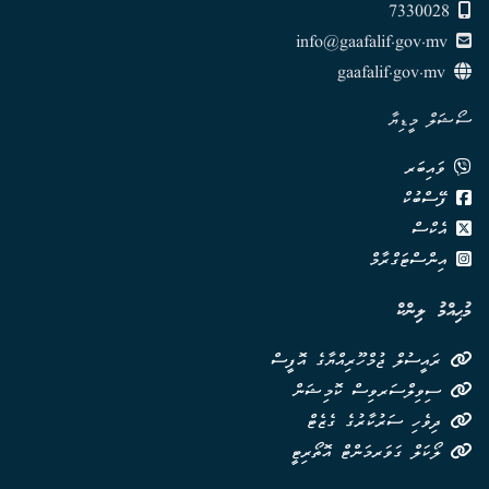
7330028
info@gaafalif.gov.mv
gaafalif.gov.mv
ސޯޝަލް މީޑިޔާ
ވައިބަރ
ފޭސްބުކް
އެކްސް
އިންސްޓަގްރާމް
މުޙިއްމު ލިންކް
ރައީސުލް ޖުމްހޫރިއްޔާގެ އޮފީސް
ސިވިލްސަރވިސް ކޮމިޝަން
ދިވެހި ސަރުކާރުގެ ގެޒެޓް
ލޯކަލް ގަވަރމަންޓް އޮތޯރިޓީ