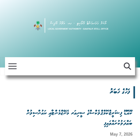
Skip
to
content
ފަހުގެ ޚަބަރު
ކޫއްޑޫ ފިޝަރީޒްކޮމްޕްލެކްސްގެ ސީނިއަރ މެނޭޖްމެންޓާއި ކައުންސިލުން
ބައްދަލުކުރައްވައިފި
May 7, 2026