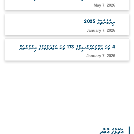
May 7, 2026
ނިންމުންތައް 2025
January 7, 2026
4 ވަނަ އަތޮޅުކައުންސިލްގެ 173 ވަނަ ބައްދަލުވުމުގެ ނިންމުންތައް
January 7, 2026
އަތޮޅުގެ އާބާދީ