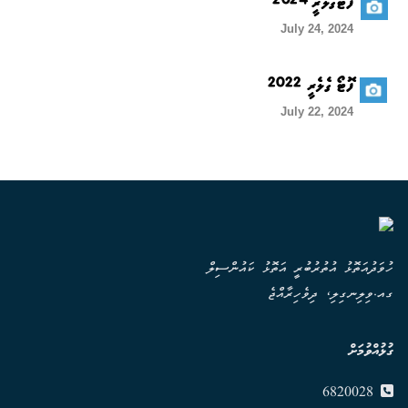
ފޮޓޯގެލެރީ 2024
July 24, 2024
ފޮޓޯ ގެލެރީ 2022
July 22, 2024
ހުވަދުއަތޮޅު އުތުރުބުރީ އަތޮޅު ކައުންސިލް
ގއ.ވިލިނގިލި، ދިވެހިރާއްޖެ
ގުޅުއްވުމަށް
6820028