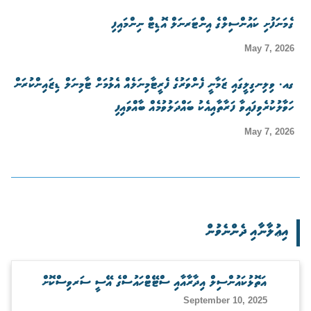
ގެމަނަފުށި ކައުންސިލްގެ އިންޓަރނަލް އޮޑިޓް ނިންމައިފި
May 7, 2026
ގއ. ވިލިނގިލީގައި ޒަމާނީ ފެންވަރުގެ ފެރީޓާމިނަލެއް އެޅުމަށް ޓާމިނަލް ޑިޒައިންކުރަން
ހަވާލުކުރެވިފައިވާ ފަރާތާއިއެކު ބައްދަލުވުމެއް ބާއްވައިފި
May 7, 2026
އިޢުލާނާއި ދެންނެވުން
އަތޮޅުކައުންސިލް އިދާރާއާއި ސްޓޭޓްހައުސްގެ އޭސީ ސަރވިސްކޮށް
September 10, 2025