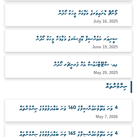
ބަލަހައްޓާނެ ފަރާތެއް ހޯދުން
ލޯންޗް ޑްރައިވަރގެ މަގާމަށް މީހަކު ހޯދުން
July 16, 2025
ސީނިއަރ ކައުންސިލް އޮފިސަރގެ މަގާމަށް މީހަކު ހޯދުން
June 19, 2025
ގއ. ސްޓޭޓްހައުސް އަށް ފަރނީޗަރ ހޯދުން
May 29, 2025
ނިންމުންތައް
4 ވަނަ އަތޮޅުކައުންސިލްގެ 160 ވަނަ ބައްދަލުވުމުގެ ނިންމުންތައް
May 7, 2026
4 ވަނަ އަތޮޅުކައުންސިލްގެ 165 ވަނަ ބައްދަލުވުމުގެ ނިންމުންތައް