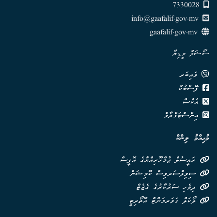
7330028
info@gaafalif.gov.mv
gaafalif.gov.mv
ސޯޝަލް މީޑިޔާ
ވައިބަރ
ފޭސްބުކް
އެކްސް
އިންސްޓަގްރާމް
މުޙިއްމު ލިންކް
ރައީސުލް ޖުމްހޫރިއްޔާގެ އޮފީސް
ސިވިލްސަރވިސް ކޮމިޝަން
ދިވެހި ސަރުކާރުގެ ގެޒެޓް
ލޯކަލް ގަވަރމަންޓް އޮތޯރިޓީ