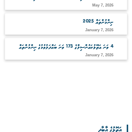
May 7, 2026
ނިންމުންތައް 2025
January 7, 2026
4 ވަނަ އަތޮޅުކައުންސިލްގެ 173 ވަނަ ބައްދަލުވުމުގެ ނިންމުންތައް
January 7, 2026
އަތޮޅުގެ އާބާދީ