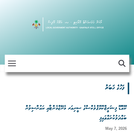
Skip
to
content
ފަހުގެ ޚަބަރު
ކޫއްޑޫ ފިޝަރީޒްކޮމްޕްލެކްސްގެ ސީނިއަރ މެނޭޖްމެންޓާއި ކައުންސިލުން
ބައްދަލުކުރައްވައިފި
May 7, 2026