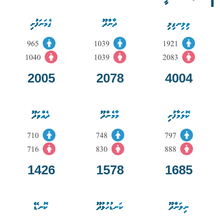
ވިލިނގިލި
ދާންދޫ
ގެމަނަފުށި
965
1039
1921
1040
1039
2083
2005
2078
4004
ކޮލަމާފުށި
މާމެންދޫ
ދެއްވަދޫ
710
748
797
716
830
888
1426
1578
1685
ނިލަންދޫ
ކަނޑުހުޅުދޫ
ކޮނޑޭ