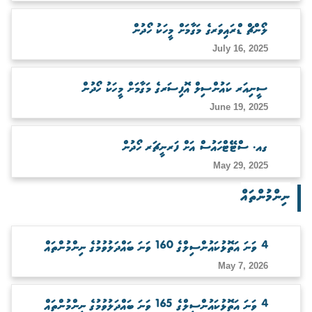
ބަލަހައްޓާނެ ފަރާތެއް ހޯދުން
ލޯންޗް ޑްރައިވަރގެ މަގާމަށް މީހަކު ހޯދުން
July 16, 2025
ސީނިއަރ ކައުންސިލް އޮފިސަރގެ މަގާމަށް މީހަކު ހޯދުން
June 19, 2025
ގއ. ސްޓޭޓްހައުސް އަށް ފަރނީޗަރ ހޯދުން
May 29, 2025
ނިންމުންތައް
4 ވަނަ އަތޮޅުކައުންސިލްގެ 160 ވަނަ ބައްދަލުވުމުގެ ނިންމުންތައް
May 7, 2026
4 ވަނަ އަތޮޅުކައުންސިލްގެ 165 ވަނަ ބައްދަލުވުމުގެ ނިންމުންތައް