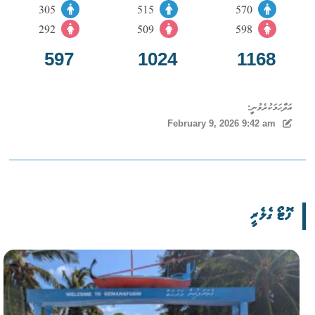
305
515
570
292
509
598
597
1024
1168
އަދާހަމަކުރެވުނީ:
February 9, 2026 9:42 am
ފޮޓޯ ގެލެރީ