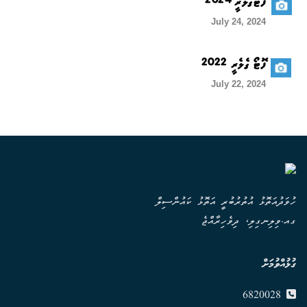
ފޮޓޯގެލެރީ 2024
July 24, 2024
ފޮޓޯ ގެލެރީ 2022
July 22, 2024
ހުވަދުއަތޮޅު އުތުރުބުރީ އަތޮޅު ކައުންސިލް
ގއ.ވިލިނގިލި، ދިވެހިރާއްޖެ
ގުޅުއްވުމަށް
6820028