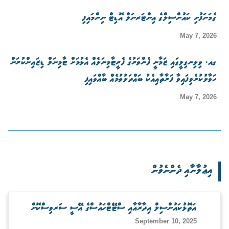
ގެމަނަފުށި ކައުންސިލްގެ އިންޓަރނަލް އޮޑިޓް ނިންމައިފި
May 7, 2026
ގއ. ވިލިނގިލީގައި ޒަމާނީ ފެންވަރުގެ ފެރީޓާމިނަލެއް އެޅުމަށް ޓާމިނަލް ޑިޒައިންކުރަން
ހަވާލުކުރެވިފައިވާ ފަރާތާއިއެކު ބައްދަލުވުމެއް ބާއްވައިފި
May 7, 2026
އިޢުލާނާއި ދެންނެވުން
އަތޮޅުކައުންސިލް އިދާރާއާއި ސްޓޭޓްހައުސްގެ އޭސީ ސަރވިސްކޮށް
September 10, 2025