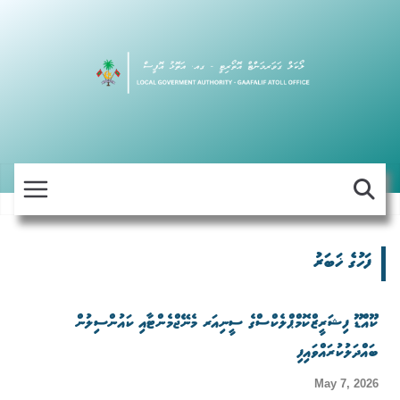
Skip
to
content
ފަހުގެ ޚަބަރު
ކޫއްޑޫ ފިޝަރީޒްކޮމްޕްލެކްސްގެ ސީނިއަރ މެނޭޖްމެންޓާއި ކައުންސިލުން
ބައްދަލުކުރައްވައިފި
May 7, 2026