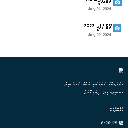
ފޮޓޯގެލެރީ 2024
July 24, 2024
ފޮޓޯ ގެލެރީ 2022
July 22, 2024
ހުވަދުއަތޮޅު އުތުރުބުރީ އަތޮޅު ކައުންސިލް
ގއ.ވިލިނގިލި، ދިވެހިރާއްޖެ
ގުޅުއްވުމަށް
6820028