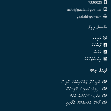
7330028
info@gaafalif.gov.mv
gaafalif.gov.mv
ސޯޝަލް މީޑިޔާ
ވައިބަރ
ފޭސްބުކް
އެކްސް
އިންސްޓަގްރާމް
މުޙިއްމު ލިންކް
ރައީސުލް ޖުމްހޫރިއްޔާގެ އޮފީސް
ސިވިލްސަރވިސް ކޮމިޝަން
ދިވެހި ސަރުކާރުގެ ގެޒެޓް
ލޯކަލް ގަވަރމަންޓް އޮތޯރިޓީ