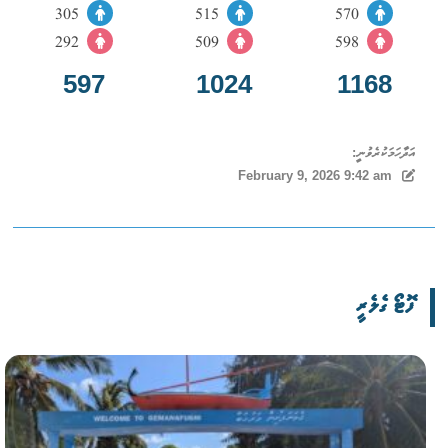
305
515
570
292
509
598
597
1024
1168
އަދާހަމަކުރެވުނީ:
February 9, 2026 9:42 am
ފޮޓޯ ގެލެރީ