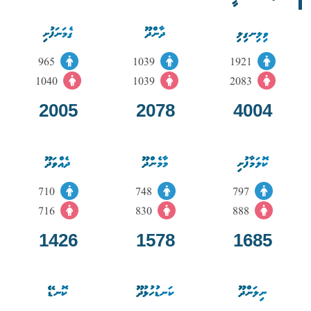
ވިލިނގިލި
ދާންދޫ
ގެމަނަފުށި
965
1039
1921
1040
1039
2083
2005
2078
4004
ކޮލަމާފުށި
މާމެންދޫ
ދެއްވަދޫ
710
748
797
716
830
888
1426
1578
1685
ނިލަންދޫ
ކަނޑުހުޅުދޫ
ކޮނޑޭ