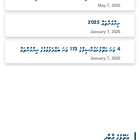
May 7, 2026
ނިންމުންތައް 2025
January 7, 2026
4 ވަނަ އަތޮޅުކައުންސިލްގެ 173 ވަނަ ބައްދަލުވުމުގެ ނިންމުންތައް
January 7, 2026
އަތޮޅުގެ އާބާދީ