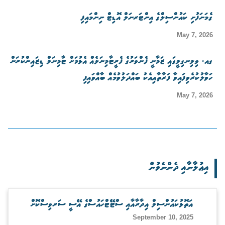
ގެމަނަފުށި ކައުންސިލްގެ އިންޓަރނަލް އޮޑިޓް ނިންމައިފި
May 7, 2026
ގއ. ވިލިނގިލީގައި ޒަމާނީ ފެންވަރުގެ ފެރީޓާމިނަލެއް އެޅުމަށް ޓާމިނަލް ޑިޒައިންކުރަން
ހަވާލުކުރެވިފައިވާ ފަރާތާއިއެކު ބައްދަލުވުމެއް ބާއްވައިފި
May 7, 2026
އިޢުލާނާއި ދެންނެވުން
އަތޮޅުކައުންސިލް އިދާރާއާއި ސްޓޭޓްހައުސްގެ އޭސީ ސަރވިސްކޮށް
September 10, 2025