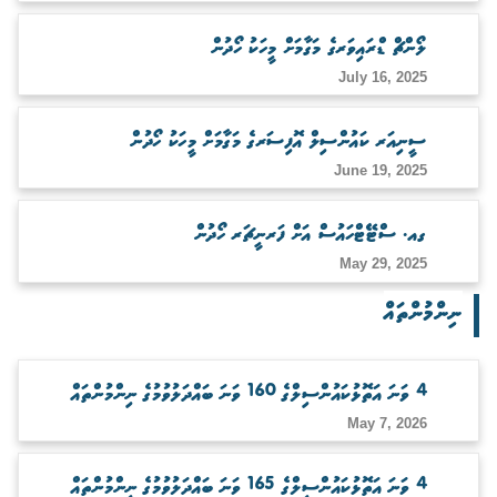
ބަލަހައްޓާނެ ފަރާތެއް ހޯދުން
ލޯންޗް ޑްރައިވަރގެ މަގާމަށް މީހަކު ހޯދުން
July 16, 2025
ސީނިއަރ ކައުންސިލް އޮފިސަރގެ މަގާމަށް މީހަކު ހޯދުން
June 19, 2025
ގއ. ސްޓޭޓްހައުސް އަށް ފަރނީޗަރ ހޯދުން
May 29, 2025
ނިންމުންތައް
4 ވަނަ އަތޮޅުކައުންސިލްގެ 160 ވަނަ ބައްދަލުވުމުގެ ނިންމުންތައް
May 7, 2026
4 ވަނަ އަތޮޅުކައުންސިލްގެ 165 ވަނަ ބައްދަލުވުމުގެ ނިންމުންތައް