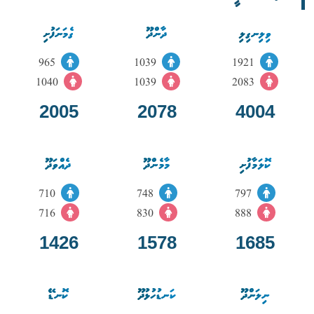
ވިލިނގިލި
ދާންދޫ
ގެމަނަފުށި
965
1039
1921
1040
1039
2083
2005
2078
4004
ކޮލަމާފުށި
މާމެންދޫ
ދެއްވަދޫ
710
748
797
716
830
888
1426
1578
1685
ނިލަންދޫ
ކަނޑުހުޅުދޫ
ކޮނޑޭ