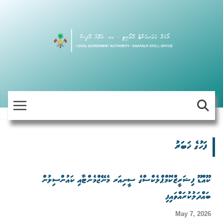
Skip
to
content
ފަހުގެ ޚަބަރު
ކޫއްޑޫ ފިޝަރީޒްކޮމްޕްލެކްސްގެ ސީނިއަރ މެނޭޖްމެންޓާއި ކައުންސިލުން
ބައްދަލުކުރައްވައިފި
May 7, 2026