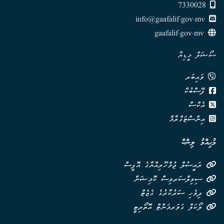
7330028
info@gaafalif.gov.mv
gaafalif.gov.mv
ސޯޝަލް މީޑިޔާ
ވައިބަރ
ފޭސްބުކް
އެކްސް
އިންސްޓަގްރާމް
މުޙިއްމު ލިންކް
ރައީސުލް ޖުމްހޫރިއްޔާގެ އޮފީސް
ސިވިލްސަރވިސް ކޮމިޝަން
ދިވެހި ސަރުކާރުގެ ގެޒެޓް
ލޯކަލް ގަވަރމަންޓް އޮތޯރިޓީ