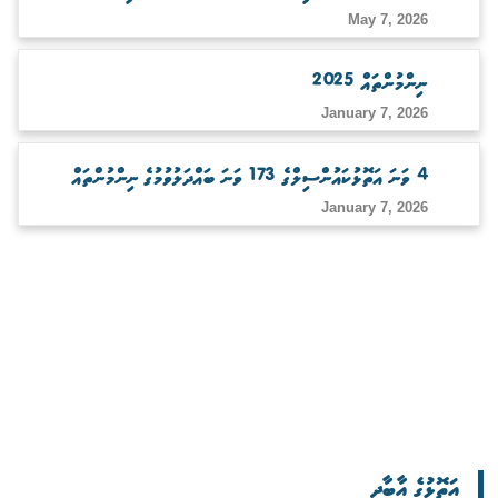
May 7, 2026
ނިންމުންތައް 2025
January 7, 2026
4 ވަނަ އަތޮޅުކައުންސިލްގެ 173 ވަނަ ބައްދަލުވުމުގެ ނިންމުންތައް
January 7, 2026
އަތޮޅުގެ އާބާދީ