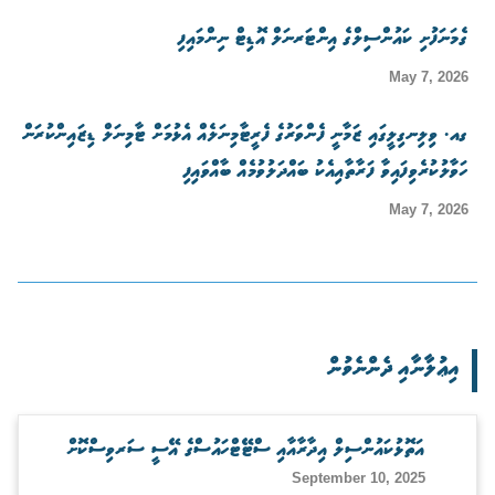
ގެމަނަފުށި ކައުންސިލްގެ އިންޓަރނަލް އޮޑިޓް ނިންމައިފި
May 7, 2026
ގއ. ވިލިނގިލީގައި ޒަމާނީ ފެންވަރުގެ ފެރީޓާމިނަލެއް އެޅުމަށް ޓާމިނަލް ޑިޒައިންކުރަން
ހަވާލުކުރެވިފައިވާ ފަރާތާއިއެކު ބައްދަލުވުމެއް ބާއްވައިފި
May 7, 2026
އިޢުލާނާއި ދެންނެވުން
އަތޮޅުކައުންސިލް އިދާރާއާއި ސްޓޭޓްހައުސްގެ އޭސީ ސަރވިސްކޮށް
September 10, 2025