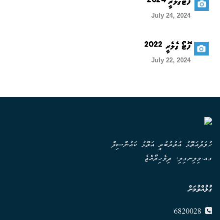
ފޮޓޯގެލެރީ 2024
July 24, 2024
ފޮޓޯ ގެލެރީ 2022
July 22, 2024
ހުވަދުއަތޮޅު އުތުރުބުރީ އަތޮޅު ކައުންސިލް
ގއ.ވިލިނގިލި، ދިވެހިރާއްޖެ
ގުޅުއްވުމަށް
6820028