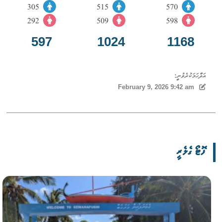
305
515
570
292
509
598
597
1024
1168
އަދާހަމަކުރެވުނީ:
February 9, 2026 9:42 am
ފޮޓޯ ގެލެރީ