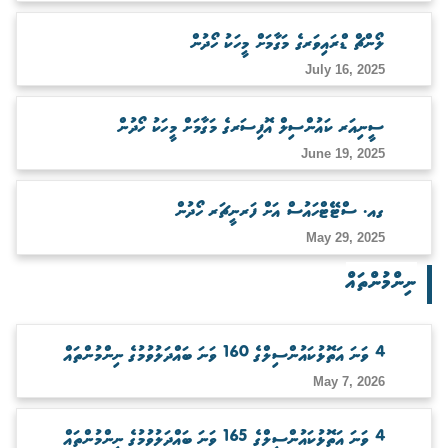
ބަލަހައްޓާނެ ފަރާތެއް ހޯދުން
ލޯންޗް ޑްރައިވަރގެ މަގާމަށް މީހަކު ހޯދުން
July 16, 2025
ސީނިއަރ ކައުންސިލް އޮފިސަރގެ މަގާމަށް މީހަކު ހޯދުން
June 19, 2025
ގއ. ސްޓޭޓްހައުސް އަށް ފަރނީޗަރ ހޯދުން
May 29, 2025
ނިންމުންތައް
4 ވަނަ އަތޮޅުކައުންސިލްގެ 160 ވަނަ ބައްދަލުވުމުގެ ނިންމުންތައް
May 7, 2026
4 ވަނަ އަތޮޅުކައުންސިލްގެ 165 ވަނަ ބައްދަލުވުމުގެ ނިންމުންތައް