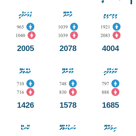
ވިލިނގިލި
ދާންދޫ
ގެމަނަފުށި
965
1039
1921
1040
1039
2083
2005
2078
4004
ކޮލަމާފުށި
މާމެންދޫ
ދެއްވަދޫ
710
748
797
716
830
888
1426
1578
1685
ނިލަންދޫ
ކަނޑުހުޅުދޫ
ކޮނޑޭ