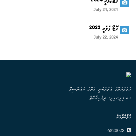
ފޮޓޯގެލެރީ 2024
July 24, 2024
ފޮޓޯ ގެލެރީ 2022
July 22, 2024
ހުވަދުއަތޮޅު އުތުރުބުރީ އަތޮޅު ކައުންސިލް
ގއ.ވިލިނގިލި، ދިވެހިރާއްޖެ
ގުޅުއްވުމަށް
6820028