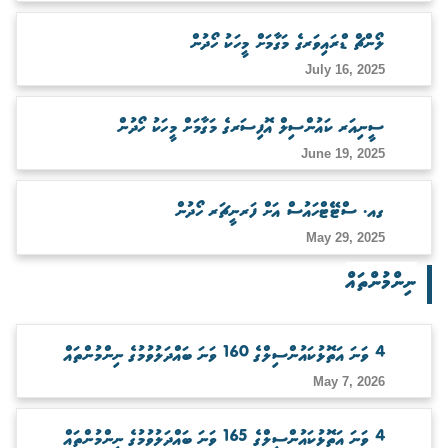
ބަލަހައްޓާނެ ފަރާތެއް ހޯދުން
ލޯންޗް ޑްރައިވަރގެ މަގާމަށް މީހަކު ހޯދުން
July 16, 2025
ސީނިއަރ ކައުންސިލް އޮފިސަރގެ މަގާމަށް މީހަކު ހޯދުން
June 19, 2025
ގއ. ސްޓޭޓްހައުސް އަށް ފަރނީޗަރ ހޯދުން
May 29, 2025
ނިންމުންތައް
4 ވަނަ އަތޮޅުކައުންސިލްގެ 160 ވަނަ ބައްދަލުވުމުގެ ނިންމުންތައް
May 7, 2026
4 ވަނަ އަތޮޅުކައުންސިލްގެ 165 ވަނަ ބައްދަލުވުމުގެ ނިންމުންތައް