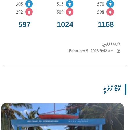
305
515
570
292
509
598
597
1024
1168
އަދާހަމަކުރެވުނީ:
February 9, 2026 9:42 am
ފޮޓޯ ގެލެރީ