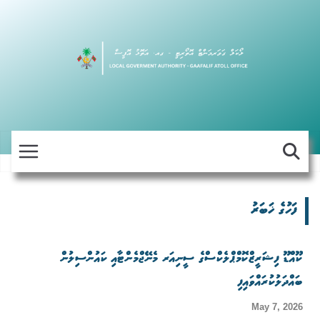
Skip
to
content
ފަހުގެ ޚަބަރު
ކޫއްޑޫ ފިޝަރީޒްކޮމްޕްލެކްސްގެ ސީނިއަރ މެނޭޖްމެންޓާއި ކައުންސިލުން
ބައްދަލުކުރައްވައިފި
May 7, 2026