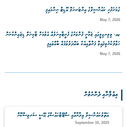
ގެމަނަފުށި ކައުންސިލްގެ އިންޓަރނަލް އޮޑިޓް ނިންމައިފި
May 7, 2026
ގއ. ވިލިނގިލީގައި ޒަމާނީ ފެންވަރުގެ ފެރީޓާމިނަލެއް އެޅުމަށް ޓާމިނަލް ޑިޒައިންކުރަން
ހަވާލުކުރެވިފައިވާ ފަރާތާއިއެކު ބައްދަލުވުމެއް ބާއްވައިފި
May 7, 2026
އިޢުލާނާއި ދެންނެވުން
އަތޮޅުކައުންސިލް އިދާރާއާއި ސްޓޭޓްހައުސްގެ އޭސީ ސަރވިސްކޮށް
September 10, 2025