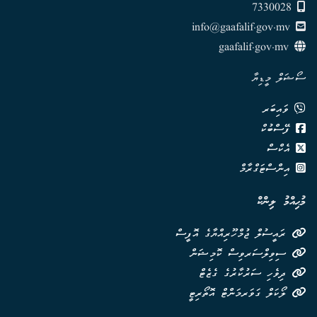
7330028
info@gaafalif.gov.mv
gaafalif.gov.mv
ސޯޝަލް މީޑިޔާ
ވައިބަރ
ފޭސްބުކް
އެކްސް
އިންސްޓަގްރާމް
މުޙިއްމު ލިންކް
ރައީސުލް ޖުމްހޫރިއްޔާގެ އޮފީސް
ސިވިލްސަރވިސް ކޮމިޝަން
ދިވެހި ސަރުކާރުގެ ގެޒެޓް
ލޯކަލް ގަވަރމަންޓް އޮތޯރިޓީ