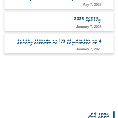
May 7, 2026
ނިންމުންތައް 2025
January 7, 2026
4 ވަނަ އަތޮޅުކައުންސިލްގެ 173 ވަނަ ބައްދަލުވުމުގެ ނިންމުންތައް
January 7, 2026
އަތޮޅުގެ އާބާދީ