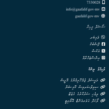
7330028
info@gaafalif.gov.mv
gaafalif.gov.mv
ސޯޝަލް މީޑިޔާ
ވައިބަރ
ފޭސްބުކް
އެކްސް
އިންސްޓަގްރާމް
މުޙިއްމު ލިންކް
ރައީސުލް ޖުމްހޫރިއްޔާގެ އޮފީސް
ސިވިލްސަރވިސް ކޮމިޝަން
ދިވެހި ސަރުކާރުގެ ގެޒެޓް
ލޯކަލް ގަވަރމަންޓް އޮތޯރިޓީ