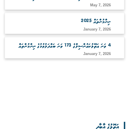
May 7, 2026
ނިންމުންތައް 2025
January 7, 2026
4 ވަނަ އަތޮޅުކައުންސިލްގެ 173 ވަނަ ބައްދަލުވުމުގެ ނިންމުންތައް
January 7, 2026
އަތޮޅުގެ އާބާދީ