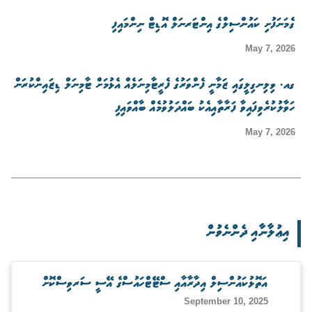
ގެމަނަފުށި ކައުންސިލްގެ އިންޓަރނަލް އޮޑިޓް ނިންމައިފި
May 7, 2026
ގއ. ވިލިނގިލީގައި ޒަމާނީ ފެންވަރުގެ ފެރީޓާމިނަލެއް އެޅުމަށް ޓާމިނަލް ޑިޒައިންކުރަން
ހަވާލުކުރެވިފައިވާ ފަރާތާއިއެކު ބައްދަލުވުމެއް ބާއްވައިފި
May 7, 2026
އިޢުލާނާއި ދެންނެވުން
އަތޮޅުކައުންސިލް އިދާރާއާއި ސްޓޭޓްހައުސްގެ އޭސީ ސަރވިސްކޮށް
September 10, 2025