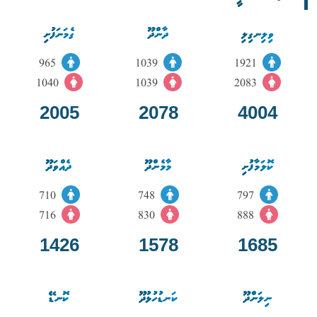
ވިލިނގިލި
ދާންދޫ
ގެމަނަފުށި
965
1039
1921
1040
1039
2083
2005
2078
4004
ކޮލަމާފުށި
މާމެންދޫ
ދެއްވަދޫ
710
748
797
716
830
888
1426
1578
1685
ނިލަންދޫ
ކަނޑުހުޅުދޫ
ކޮނޑޭ