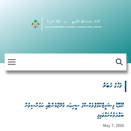
Skip
to
content
ފަހުގެ ޚަބަރު
ކޫއްޑޫ ފިޝަރީޒްކޮމްޕްލެކްސްގެ ސީނިއަރ މެނޭޖްމެންޓާއި ކައުންސިލުން
ބައްދަލުކުރައްވައިފި
May 7, 2026