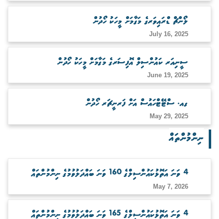
ބަލަހައްޓާނެ ފަރާތެއް ހޯދުން
ލޯންޗް ޑްރައިވަރގެ މަގާމަށް މީހަކު ހޯދުން
July 16, 2025
ސީނިއަރ ކައުންސިލް އޮފިސަރގެ މަގާމަށް މީހަކު ހޯދުން
June 19, 2025
ގއ. ސްޓޭޓްހައުސް އަށް ފަރނީޗަރ ހޯދުން
May 29, 2025
ނިންމުންތައް
4 ވަނަ އަތޮޅުކައުންސިލްގެ 160 ވަނަ ބައްދަލުވުމުގެ ނިންމުންތައް
May 7, 2026
4 ވަނަ އަތޮޅުކައުންސިލްގެ 165 ވަނަ ބައްދަލުވުމުގެ ނިންމުންތައް