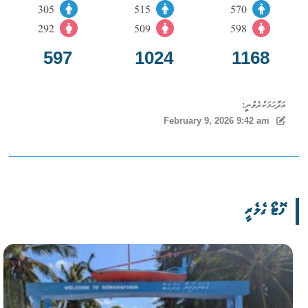
305
515
570
292
509
598
597
1024
1168
އަދާހަމަކުރެވުނީ:
February 9, 2026 9:42 am
ފޮޓޯ ގެލެރީ