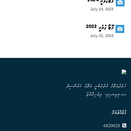
ފޮޓޯގެލެރީ 2024
July 24, 2024
ފޮޓޯ ގެލެރީ 2022
July 22, 2024
ހުވަދުއަތޮޅު އުތުރުބުރީ އަތޮޅު ކައުންސިލް
ގއ.ވިލިނގިލި، ދިވެހިރާއްޖެ
ގުޅުއްވުމަށް
6820028