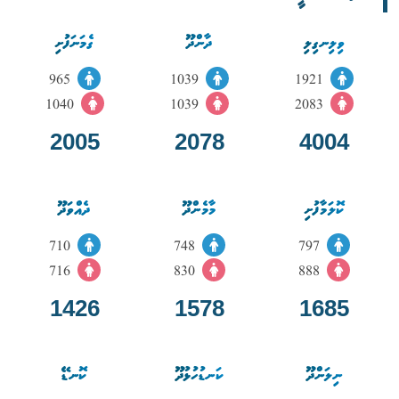
ވިލިނގިލި
ދާންދޫ
ގެމަނަފުށި
965
1039
1921
1040
1039
2083
2005
2078
4004
ކޮލަމާފުށި
މާމެންދޫ
ދެއްވަދޫ
710
748
797
716
830
888
1426
1578
1685
ނިލަންދޫ
ކަނޑުހުޅުދޫ
ކޮނޑޭ