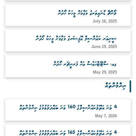
ބަލަހައްޓާނެ ފަރާތެއް ހޯދުން
ލޯންޗް ޑްރައިވަރގެ މަގާމަށް މީހަކު ހޯދުން
July 16, 2025
ސީނިއަރ ކައުންސިލް އޮފިސަރގެ މަގާމަށް މީހަކު ހޯދުން
June 19, 2025
ގއ. ސްޓޭޓްހައުސް އަށް ފަރނީޗަރ ހޯދުން
May 29, 2025
ނިންމުންތައް
4 ވަނަ އަތޮޅުކައުންސިލްގެ 160 ވަނަ ބައްދަލުވުމުގެ ނިންމުންތައް
May 7, 2026
4 ވަނަ އަތޮޅުކައުންސިލްގެ 165 ވަނަ ބައްދަލުވުމުގެ ނިންމުންތައް