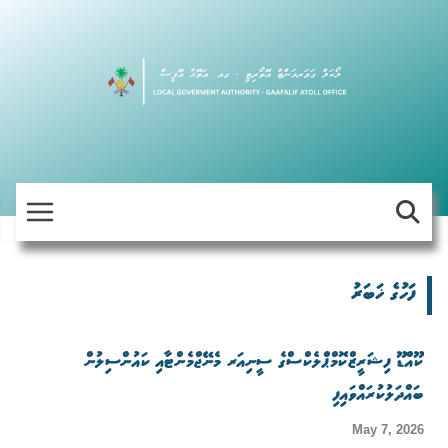
Skip
to
content
ފަހުގެ ޚަބަރު
ކޫއްޑޫ ފިޝަރީޒްކޮމްޕްލެކްސްގެ ސީނިއަރ މެނޭޖްމެންޓާއި ކައުންސިލުން
ބައްދަލުކުރައްވައިފި
May 7, 2026