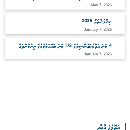
May 7, 2026
ނިންމުންތައް 2025
January 7, 2026
4 ވަނަ އަތޮޅުކައުންސިލްގެ 173 ވަނަ ބައްދަލުވުމުގެ ނިންމުންތައް
January 7, 2026
އަތޮޅުގެ އާބާދީ