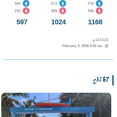
305
515
570
292
509
598
597
1024
1168
އަދާހަމަކުރެވުނީ:
February 9, 2026 9:42 am
ފޮޓޯ ގެލެރީ