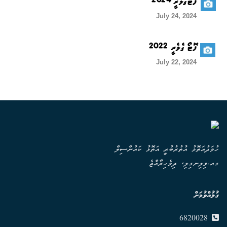
ފޮޓޯގެލެރީ 2024
July 24, 2024
ފޮޓޯ ގެލެރީ 2022
July 22, 2024
ހުވަދުއަތޮޅު އުތުރުބުރީ އަތޮޅު ކައުންސިލް
ގއ.ވިލިނގިލި، ދިވެހިރާއްޖެ
ގުޅުއްވުމަށް
6820028