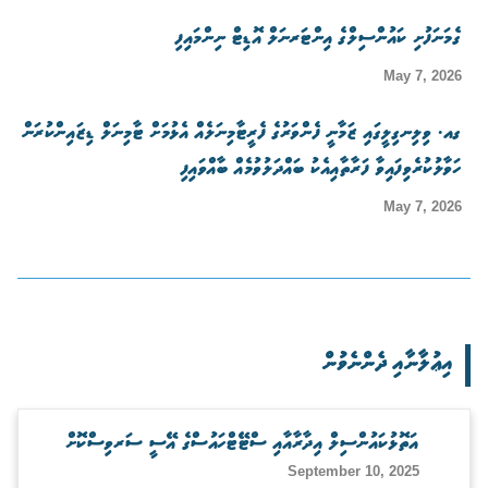
ގެމަނަފުށި ކައުންސިލްގެ އިންޓަރނަލް އޮޑިޓް ނިންމައިފި
May 7, 2026
ގއ. ވިލިނގިލީގައި ޒަމާނީ ފެންވަރުގެ ފެރީޓާމިނަލެއް އެޅުމަށް ޓާމިނަލް ޑިޒައިންކުރަން
ހަވާލުކުރެވިފައިވާ ފަރާތާއިއެކު ބައްދަލުވުމެއް ބާއްވައިފި
May 7, 2026
އިޢުލާނާއި ދެންނެވުން
އަތޮޅުކައުންސިލް އިދާރާއާއި ސްޓޭޓްހައުސްގެ އޭސީ ސަރވިސްކޮށް
September 10, 2025