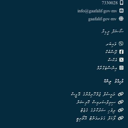
7330028
info@gaafalif.gov.mv
gaafalif.gov.mv
ސޯޝަލް މީޑިޔާ
ވައިބަރ
ފޭސްބުކް
އެކްސް
އިންސްޓަގްރާމް
މުޙިއްމު ލިންކް
ރައީސުލް ޖުމްހޫރިއްޔާގެ އޮފީސް
ސިވިލްސަރވިސް ކޮމިޝަން
ދިވެހި ސަރުކާރުގެ ގެޒެޓް
ލޯކަލް ގަވަރމަންޓް އޮތޯރިޓީ