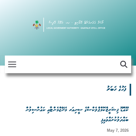
Skip
to
content
ފަހުގެ ޚަބަރު
ކޫއްޑޫ ފިޝަރީޒްކޮމްޕްލެކްސްގެ ސީނިއަރ މެނޭޖްމެންޓާއި ކައުންސިލުން
ބައްދަލުކުރައްވައިފި
May 7, 2026