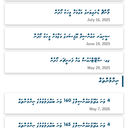
ބަލަހައްޓާނެ ފަރާތެއް ހޯދުން
ލޯންޗް ޑްރައިވަރގެ މަގާމަށް މީހަކު ހޯދުން
July 16, 2025
ސީނިއަރ ކައުންސިލް އޮފިސަރގެ މަގާމަށް މީހަކު ހޯދުން
June 19, 2025
ގއ. ސްޓޭޓްހައުސް އަށް ފަރނީޗަރ ހޯދުން
May 29, 2025
ނިންމުންތައް
4 ވަނަ އަތޮޅުކައުންސިލްގެ 160 ވަނަ ބައްދަލުވުމުގެ ނިންމުންތައް
May 7, 2026
4 ވަނަ އަތޮޅުކައުންސިލްގެ 165 ވަނަ ބައްދަލުވުމުގެ ނިންމުންތައް