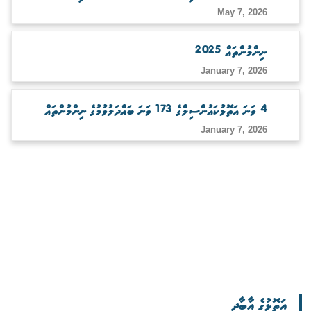
May 7, 2026
ނިންމުންތައް 2025
January 7, 2026
4 ވަނަ އަތޮޅުކައުންސިލްގެ 173 ވަނަ ބައްދަލުވުމުގެ ނިންމުންތައް
January 7, 2026
އަތޮޅުގެ އާބާދީ