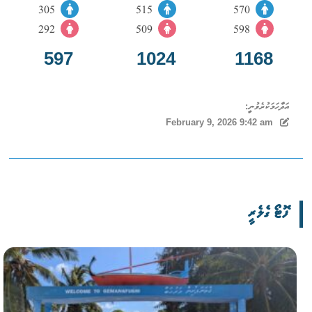
305
515
570
292
509
598
597
1024
1168
އަދާހަމަކުރެވުނީ:
February 9, 2026 9:42 am
ފޮޓޯ ގެލެރީ