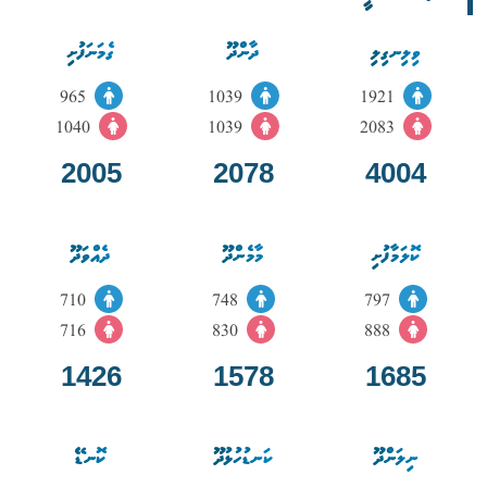
ވިލިނގިލި
ދާންދޫ
ގެމަނަފުށި
965
1039
1921
1040
1039
2083
2005
2078
4004
ކޮލަމާފުށި
މާމެންދޫ
ދެއްވަދޫ
710
748
797
716
830
888
1426
1578
1685
ނިލަންދޫ
ކަނޑުހުޅުދޫ
ކޮނޑޭ