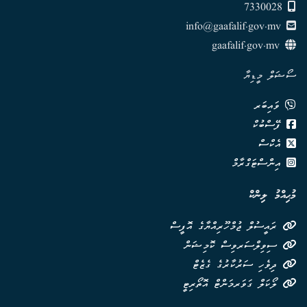
7330028
info@gaafalif.gov.mv
gaafalif.gov.mv
ސޯޝަލް މީޑިޔާ
ވައިބަރ
ފޭސްބުކް
އެކްސް
އިންސްޓަގްރާމް
މުޙިއްމު ލިންކް
ރައީސުލް ޖުމްހޫރިއްޔާގެ އޮފީސް
ސިވިލްސަރވިސް ކޮމިޝަން
ދިވެހި ސަރުކާރުގެ ގެޒެޓް
ލޯކަލް ގަވަރމަންޓް އޮތޯރިޓީ