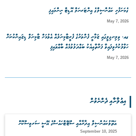
ގެމަނަފުށި ކައުންސިލްގެ އިންޓަރނަލް އޮޑިޓް ނިންމައިފި
May 7, 2026
ގއ. ވިލިނގިލީގައި ޒަމާނީ ފެންވަރުގެ ފެރީޓާމިނަލެއް އެޅުމަށް ޓާމިނަލް ޑިޒައިންކުރަން
ހަވާލުކުރެވިފައިވާ ފަރާތާއިއެކު ބައްދަލުވުމެއް ބާއްވައިފި
May 7, 2026
އިޢުލާނާއި ދެންނެވުން
އަތޮޅުކައުންސިލް އިދާރާއާއި ސްޓޭޓްހައުސްގެ އޭސީ ސަރވިސްކޮށް
September 10, 2025