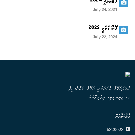
ފޮޓޯގެލެރީ 2024
July 24, 2024
ފޮޓޯ ގެލެރީ 2022
July 22, 2024
ހުވަދުއަތޮޅު އުތުރުބުރީ އަތޮޅު ކައުންސިލް
ގއ.ވިލިނގިލި، ދިވެހިރާއްޖެ
ގުޅުއްވުމަށް
6820028