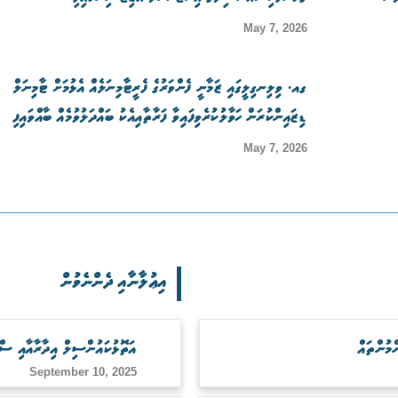
May 7, 2026
ގއ. ވިލިނގިލީގައި ޒަމާނީ ފެންވަރުގެ ފެރީޓާމިނަލެއް އެޅުމަށް ޓާމިނަލް
ޑިޒައިންކުރަން ހަވާލުކުރެވިފައިވާ ފަރާތާއިއެކު ބައްދަލުވުމެއް ބާއްވައިފި
May 7, 2026
އިޢުލާނާއި ދެންނެވުން
އަތޮޅުކައުންސިލް އިދާރާއާއި ސް
September 10, 2025