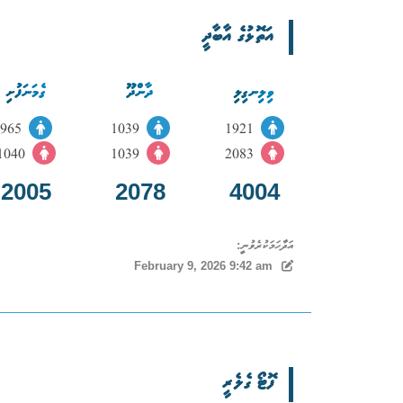
އަތޮޅުގެ އާބާދީ
ވިލިނގިލި
ދާންދޫ
ގެމަނަފުށި
965
1039
1921
1040
1039
2083
2005
2078
4004
އަދާހަމަކުރެވުނީ:
February 9, 2026 9:42 am
ފޮޓޯ ގެލެރީ