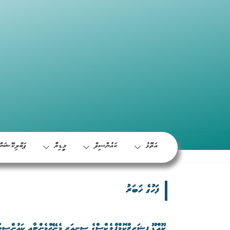
އަތޮޅު
ކައުންސިލް
މީޑިޔާ
ޕަބްލިކޭޝަން
ފަހުގެ ޚަބަރު
ކޫއްޑޫ ފިޝަރީޒްކޮމްޕްލެކްސްގެ ސީނިއަރ މެނޭޖްމެންޓާއި ކައުންސިލ