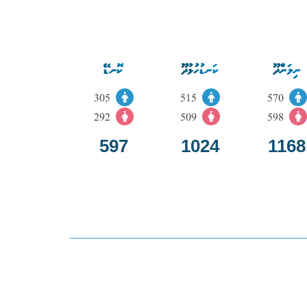
ނިލަންދޫ
ކަނޑުހުޅުދޫ
ކޮނޑޭ
305
515
570
292
509
598
597
1024
1168