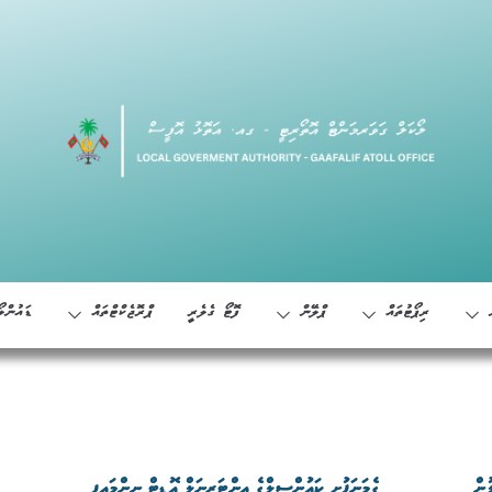
ރިޕޯޓުތައް
ޕްލޭން
ފޮޓޯ ގެލެރީ
ޕްރޮޖެކްޓްތައް
ޑައުންލޯ
ުން
ގެމަނަފުށި ކައުންސިލްގެ އިންޓަރނަލް އޮޑިޓް ނިންމައިފި