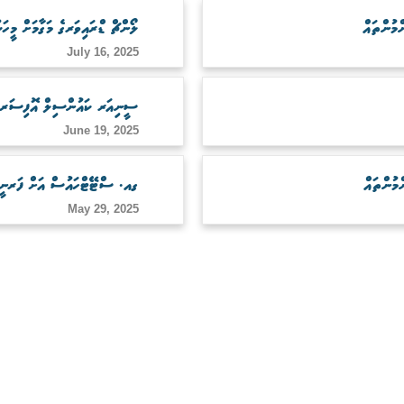
ލޯންޗް ޑްރައިވަރގެ މަގާމަށް މީހަކ
July 16, 2025
ސީނިއަރ ކައުންސިލް އޮފިސަރގެ މ
June 19, 2025
ގއ. ސްޓޭޓްހައުސް އަށް ފަރނީޗ
May 29, 2025