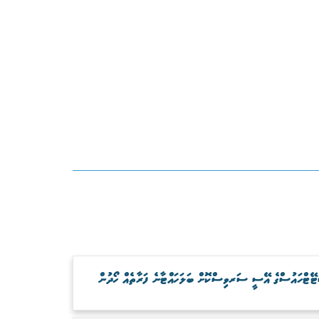
ޓޭޓްހައުސްގެ އޭސީ ސަރވިސްކޮށް ބަލަހައްޓާނެ ފަރާތެއް ހޯދުން