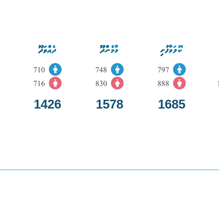
ކޮލަމާފުށި
މާމެންދޫ
ދެއްވަދޫ
710
748
797
716
830
888
1426
1578
1685