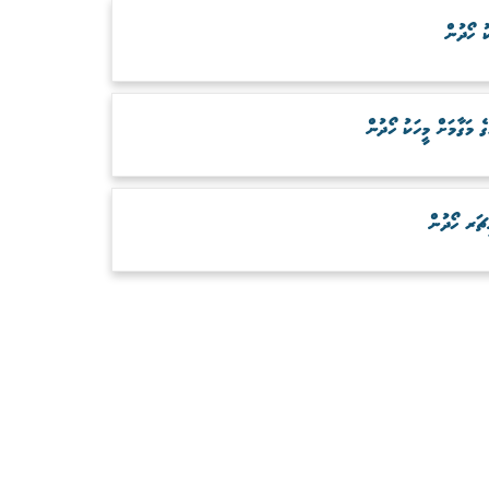
ު ހޯދުން
ަގާމަށް މީހަކު ހޯދުން
ަރ ހޯދުން