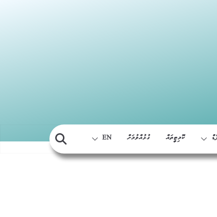
Skip
to
content
ޑް
ކޮމިޓީތައް
ގުޅުއްވުމަށް
EN