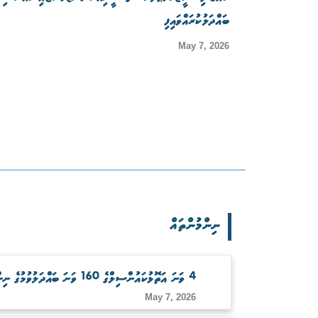
ބައްދަލުކުރައްވައިފި
May 7, 2026
ނިންމުންތައް
4 ވަނަ އަތޮޅުކައުންސިލްގެ 160 ވަނަ ބައްދަލުވުމުގެ ނިންމުންތައް
May 7, 2026