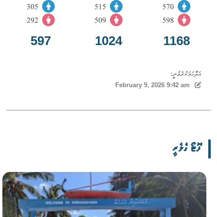
305
515
570
292
509
598
597
1024
1168
އަދާހަމަކުރެވުނީ:
February 9, 2026 9:42 am
ފޮޓޯ ގެލެރީ