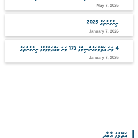
May 7, 2026
ނިންމުންތައް 2025
January 7, 2026
4 ވަނަ އަތޮޅުކައުންސިލްގެ 173 ވަނަ ބައްދަލުވުމުގެ ނިންމުންތައް
January 7, 2026
އަތޮޅުގެ އާބާދީ