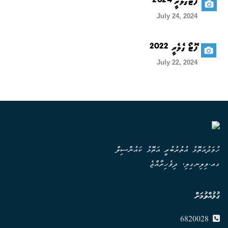
ފޮޓޯގެލެރީ 2024
July 24, 2024
ފޮޓޯ ގެލެރީ 2022
July 22, 2024
ހުވަދުއަތޮޅު އުތުރުބުރީ އަތޮޅު ކައުންސިލް
ގއ.ވިލިނގިލި، ދިވެހިރާއްޖެ
ގުޅުއްވުމަށް
6820028