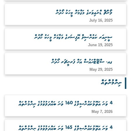
ބަލަހައްޓާނެ ފަރާތެއް ހޯދުން
ލޯންޗް ޑްރައިވަރގެ މަގާމަށް މީހަކު ހޯދުން
July 16, 2025
ސީނިއަރ ކައުންސިލް އޮފިސަރގެ މަގާމަށް މީހަކު ހޯދުން
June 19, 2025
ގއ. ސްޓޭޓްހައުސް އަށް ފަރނީޗަރ ހޯދުން
May 29, 2025
ނިންމުންތައް
4 ވަނަ އަތޮޅުކައުންސިލްގެ 160 ވަނަ ބައްދަލުވުމުގެ ނިންމުންތައް
May 7, 2026
4 ވަނަ އަތޮޅުކައުންސިލްގެ 165 ވަނަ ބައްދަލުވުމުގެ ނިންމުންތައް