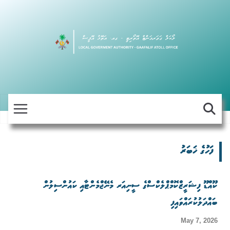
Skip
to
content
ފަހުގެ ޚަބަރު
ކޫއްޑޫ ފިޝަރީޒްކޮމްޕްލެކްސްގެ ސީނިއަރ މެނޭޖްމެންޓާއި ކައުންސިލުން
ބައްދަލުކުރައްވައިފި
May 7, 2026