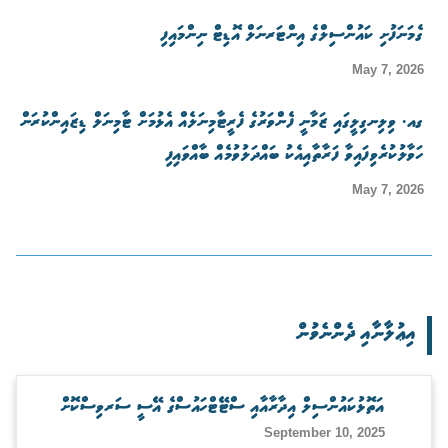
ގެމަނަފުށި ކައުންސިލްގެ އިންޓަރނަލް އޮޑިޓް ނިންމައިފި
May 7, 2026
ގއ. ވިލިނގިލީގައި ޒަމާނީ ފެންވަރުގެ ފެރީޓާމިނަލެއް އެޅުމަށް ޓާމިނަލް ޑިޒައިންކުރަން
ހަވާލުކުރެވިފައިވާ ފަރާތާއިއެކު ބައްދަލުވުމެއް ބާއްވައިފި
May 7, 2026
އިޢުލާނާއި ދެންނެވުން
އަތޮޅުކައުންސިލް އިދާރާއާއި ސްޓޭޓްހައުސްގެ އޭސީ ސަރވިސްކޮށް
September 10, 2025