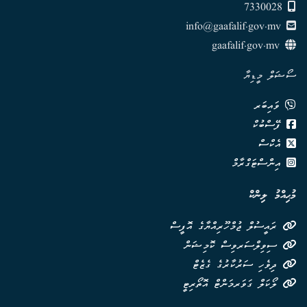
7330028
info@gaafalif.gov.mv
gaafalif.gov.mv
ސޯޝަލް މީޑިޔާ
ވައިބަރ
ފޭސްބުކް
އެކްސް
އިންސްޓަގްރާމް
މުޙިއްމު ލިންކް
ރައީސުލް ޖުމްހޫރިއްޔާގެ އޮފީސް
ސިވިލްސަރވިސް ކޮމިޝަން
ދިވެހި ސަރުކާރުގެ ގެޒެޓް
ލޯކަލް ގަވަރމަންޓް އޮތޯރިޓީ