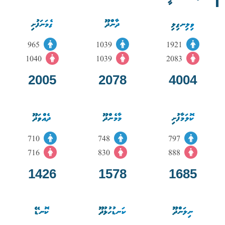
ވިލިނގިލި
ދާންދޫ
ގެމަނަފުށި
965
1039
1921
1040
1039
2083
2005
2078
4004
ކޮލަމާފުށި
މާމެންދޫ
ދެއްވަދޫ
710
748
797
716
830
888
1426
1578
1685
ނިލަންދޫ
ކަނޑުހުޅުދޫ
ކޮނޑޭ