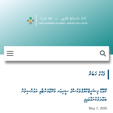
Skip
to
content
ފަހުގެ ޚަބަރު
ކޫއްޑޫ ފިޝަރީޒްކޮމްޕްލެކްސްގެ ސީނިއަރ މެނޭޖްމެންޓާއި ކައުންސިލުން
ބައްދަލުކުރައްވައިފި
May 7, 2026