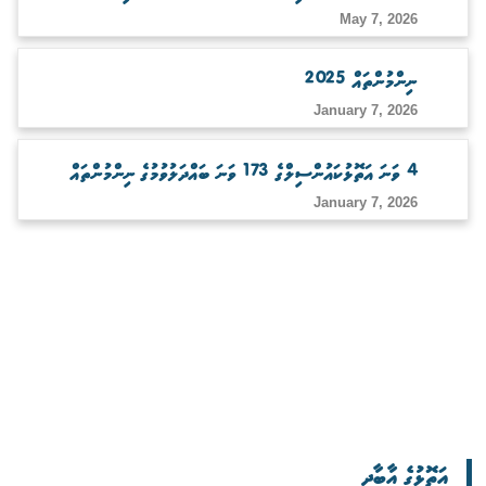
May 7, 2026
ނިންމުންތައް 2025
January 7, 2026
4 ވަނަ އަތޮޅުކައުންސިލްގެ 173 ވަނަ ބައްދަލުވުމުގެ ނިންމުންތައް
January 7, 2026
އަތޮޅުގެ އާބާދީ