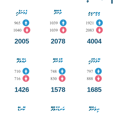
ވިލިނގިލި
ދާންދޫ
ގެމަނަފުށި
965
1039
1921
1040
1039
2083
2005
2078
4004
ކޮލަމާފުށި
މާމެންދޫ
ދެއްވަދޫ
710
748
797
716
830
888
1426
1578
1685
ނިލަންދޫ
ކަނޑުހުޅުދޫ
ކޮނޑޭ