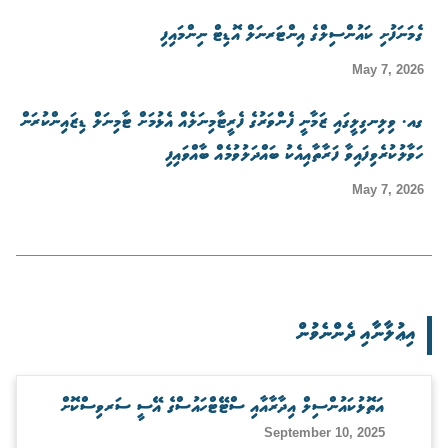
ގެމަނަފުށި ކައުންސިލްގެ އިންޓަރނަލް އޮޑިޓް ނިންމައިފި
May 7, 2026
ގއ. ވިލިނގިލީގައި ޒަމާނީ ފެންވަރުގެ ފެރީޓާމިނަލެއް އެޅުމަށް ޓާމިނަލް ޑިޒައިންކުރަން
ހަވާލުކުރެވިފައިވާ ފަރާތާއިއެކު ބައްދަލުވުމެއް ބާއްވައިފި
May 7, 2026
އިޢުލާނާއި ދެންނެވުން
އަތޮޅުކައުންސިލް އިދާރާއާއި ސްޓޭޓްހައުސްގެ އޭސީ ސަރވިސްކޮށް
September 10, 2025