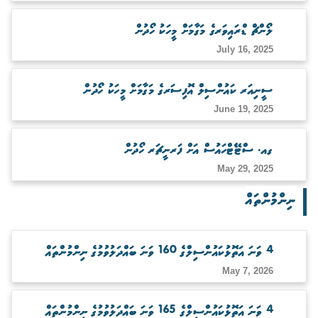
ބަލަހައްޓާނެ ފަރާތެއް ހޯދުން
ލޯންޗް ޑްރައިވަރގެ މަގާމަށް މީހަކު ހޯދުން
July 16, 2025
ސީނިއަރ ކައުންސިލް އޮފިސަރގެ މަގާމަށް މީހަކު ހޯދުން
June 19, 2025
ގއ. ސްޓޭޓްހައުސް އަށް ފަރނީޗަރ ހޯދުން
May 29, 2025
ނިންމުންތައް
4 ވަނަ އަތޮޅުކައުންސިލްގެ 160 ވަނަ ބައްދަލުވުމުގެ ނިންމުންތައް
May 7, 2026
4 ވަނަ އަތޮޅުކައުންސިލްގެ 165 ވަނަ ބައްދަލުވުމުގެ ނިންމުންތައް