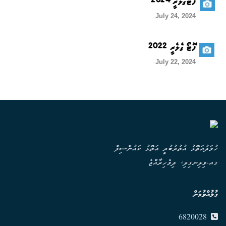
ފޮޓޯގެލެރީ 2024
July 24, 2024
ފޮޓޯ ގެލެރީ 2022
July 22, 2024
ހުވަދުއަތޮޅު އުތުރުބުރީ އަތޮޅު ކައުންސިލް
ގއ.ވިލިނގިލި، ދިވެހިރާއްޖެ
ގުޅުއްވުމަށް
6820028