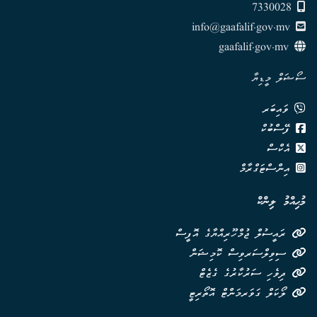
7330028
info@gaafalif.gov.mv
gaafalif.gov.mv
ސޯޝަލް މީޑިޔާ
ވައިބަރ
ފޭސްބުކް
އެކްސް
އިންސްޓަގްރާމް
މުޙިއްމު ލިންކް
ރައީސުލް ޖުމްހޫރިއްޔާގެ އޮފީސް
ސިވިލްސަރވިސް ކޮމިޝަން
ދިވެހި ސަރުކާރުގެ ގެޒެޓް
ލޯކަލް ގަވަރމަންޓް އޮތޯރިޓީ