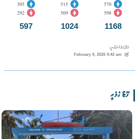
305
515
570
292
509
598
597
1024
1168
އަދާހަމަކުރެވުނީ:
February 9, 2026 9:42 am
ފޮޓޯ ގެލެރީ