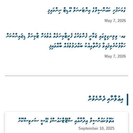
ގެމަނަފުށި ކައުންސިލްގެ އިންޓަރނަލް އޮޑިޓް ނިންމައިފި
May 7, 2026
ގއ. ވިލިނގިލީގައި ޒަމާނީ ފެންވަރުގެ ފެރީޓާމިނަލެއް އެޅުމަށް ޓާމިނަލް ޑިޒައިންކުރަން
ހަވާލުކުރެވިފައިވާ ފަރާތާއިއެކު ބައްދަލުވުމެއް ބާއްވައިފި
May 7, 2026
އިޢުލާނާއި ދެންނެވުން
އަތޮޅުކައުންސިލް އިދާރާއާއި ސްޓޭޓްހައުސްގެ އޭސީ ސަރވިސްކޮށް
September 10, 2025