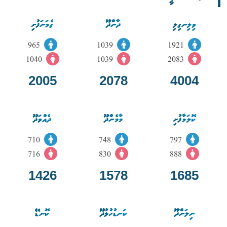
ވިލިނގިލި
ދާންދޫ
ގެމަނަފުށި
965
1039
1921
1040
1039
2083
2005
2078
4004
ކޮލަމާފުށި
މާމެންދޫ
ދެއްވަދޫ
710
748
797
716
830
888
1426
1578
1685
ނިލަންދޫ
ކަނޑުހުޅުދޫ
ކޮނޑޭ