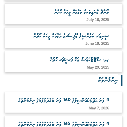
ބަލަހައްޓާނެ ފަރާތެއް ހޯދުން
ލޯންޗް ޑްރައިވަރގެ މަގާމަށް މީހަކު ހޯދުން
July 16, 2025
ސީނިއަރ ކައުންސިލް އޮފިސަރގެ މަގާމަށް މީހަކު ހޯދުން
June 19, 2025
ގއ. ސްޓޭޓްހައުސް އަށް ފަރނީޗަރ ހޯދުން
May 29, 2025
ނިންމުންތައް
4 ވަނަ އަތޮޅުކައުންސިލްގެ 160 ވަނަ ބައްދަލުވުމުގެ ނިންމުންތައް
May 7, 2026
4 ވަނަ އަތޮޅުކައުންސިލްގެ 165 ވަނަ ބައްދަލުވުމުގެ ނިންމުންތައް