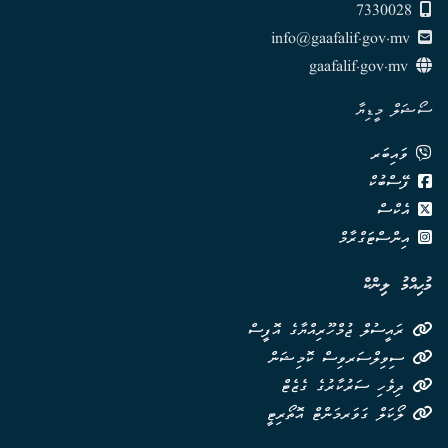
7330028
info@gaafalif.gov.mv
gaafalif.gov.mv
ސޯޝަލް މީޑިޔާ
ވައިބަރ
ފޭސްބުކް
އެކްސް
އިންސްޓަގްރާމް
މުޙިއްމު ލިންކް
ރައީސުލް ޖުމްހޫރިއްޔާގެ އޮފީސް
ސިވިލްސަރވިސް ކޮމިޝަން
ދިވެހި ސަރުކާރުގެ ގެޒެޓް
ލޯކަލް ގަވަރމަންޓް އޮތޯރިޓީ