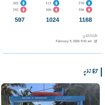
305
515
570
292
509
598
597
1024
1168
އަދާހަމަކުރެވުނީ:
February 9, 2026 9:42 am
ފޮޓޯ ގެލެރީ