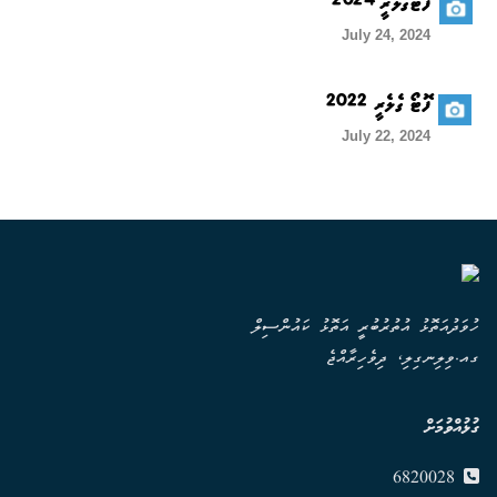
ފޮޓޯގެލެރީ 2024
July 24, 2024
ފޮޓޯ ގެލެރީ 2022
July 22, 2024
ހުވަދުއަތޮޅު އުތުރުބުރީ އަތޮޅު ކައުންސިލް
ގއ.ވިލިނގިލި، ދިވެހިރާއްޖެ
ގުޅުއްވުމަށް
6820028