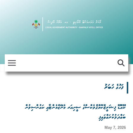
Skip
to
content
ފަހުގެ ޚަބަރު
ކޫއްޑޫ ފިޝަރީޒްކޮމްޕްލެކްސްގެ ސީނިއަރ މެނޭޖްމެންޓާއި ކައުންސިލުން
ބައްދަލުކުރައްވައިފި
May 7, 2026