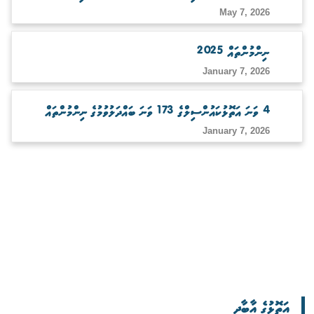
May 7, 2026
ނިންމުންތައް 2025
January 7, 2026
4 ވަނަ އަތޮޅުކައުންސިލްގެ 173 ވަނަ ބައްދަލުވުމުގެ ނިންމުންތައް
January 7, 2026
އަތޮޅުގެ އާބާދީ