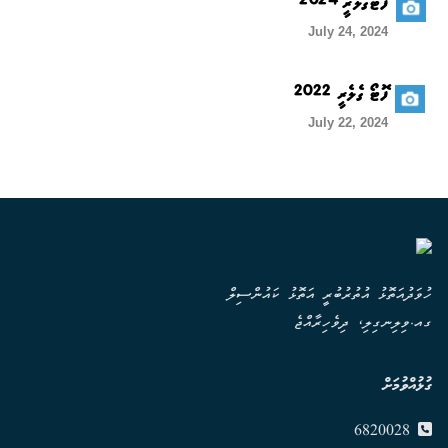
ފޮޓޯގެލެރީ 2024
July 24, 2024
ފޮޓޯ ގެލެރީ 2022
July 22, 2024
ހުވަދުއަތޮޅު އުތުރުބުރީ އަތޮޅު ކައުންސިލް
ގއ.ވިލިނގިލި، ދިވެހިރާއްޖެ
ގުޅުއްވުމަށް
6820028