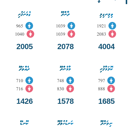
ވިލިނގިލި
ދާންދޫ
ގެމަނަފުށި
965
1039
1921
1040
1039
2083
2005
2078
4004
ކޮލަމާފުށި
މާމެންދޫ
ދެއްވަދޫ
710
748
797
716
830
888
1426
1578
1685
ނިލަންދޫ
ކަނޑުހުޅުދޫ
ކޮނޑޭ