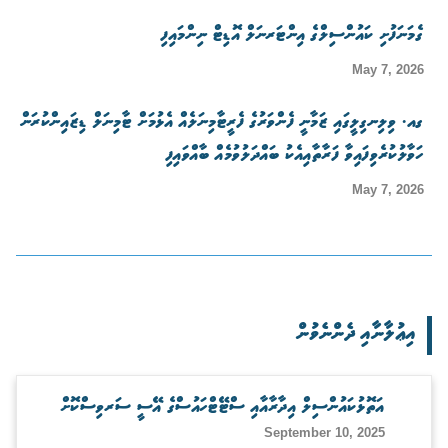
ގެމަނަފުށި ކައުންސިލްގެ އިންޓަރނަލް އޮޑިޓް ނިންމައިފި
May 7, 2026
ގއ. ވިލިނގިލީގައި ޒަމާނީ ފެންވަރުގެ ފެރީޓާމިނަލެއް އެޅުމަށް ޓާމިނަލް ޑިޒައިންކުރަން
ހަވާލުކުރެވިފައިވާ ފަރާތާއިއެކު ބައްދަލުވުމެއް ބާއްވައިފި
May 7, 2026
އިޢުލާނާއި ދެންނެވުން
އަތޮޅުކައުންސިލް އިދާރާއާއި ސްޓޭޓްހައުސްގެ އޭސީ ސަރވިސްކޮށް
September 10, 2025