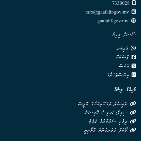
7330028
info@gaafalif.gov.mv
gaafalif.gov.mv
ސޯޝަލް މީޑިޔާ
ވައިބަރ
ފޭސްބުކް
އެކްސް
އިންސްޓަގްރާމް
މުޙިއްމު ލިންކް
ރައީސުލް ޖުމްހޫރިއްޔާގެ އޮފީސް
ސިވިލްސަރވިސް ކޮމިޝަން
ދިވެހި ސަރުކާރުގެ ގެޒެޓް
ލޯކަލް ގަވަރމަންޓް އޮތޯރިޓީ