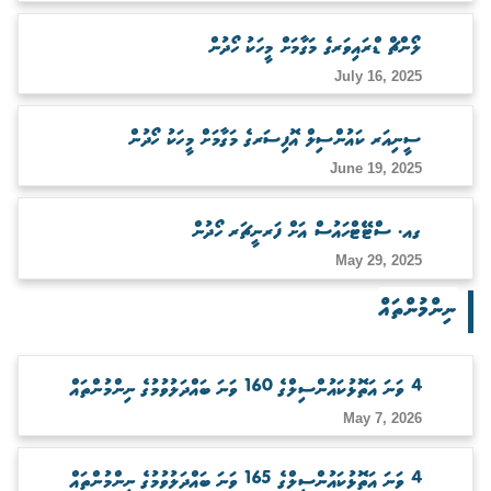
ބަލަހައްޓާނެ ފަރާތެއް ހޯދުން
ލޯންޗް ޑްރައިވަރގެ މަގާމަށް މީހަކު ހޯދުން
July 16, 2025
ސީނިއަރ ކައުންސިލް އޮފިސަރގެ މަގާމަށް މީހަކު ހޯދުން
June 19, 2025
ގއ. ސްޓޭޓްހައުސް އަށް ފަރނީޗަރ ހޯދުން
May 29, 2025
ނިންމުންތައް
4 ވަނަ އަތޮޅުކައުންސިލްގެ 160 ވަނަ ބައްދަލުވުމުގެ ނިންމުންތައް
May 7, 2026
4 ވަނަ އަތޮޅުކައުންސިލްގެ 165 ވަނަ ބައްދަލުވުމުގެ ނިންމުންތައް