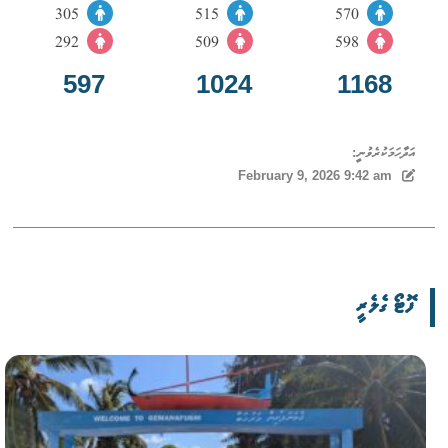
305
515
570
292
509
598
597
1024
1168
އަދާހަމަކުރެވުނީ:
February 9, 2026 9:42 am
ފޮޓޯ ގެލެރީ