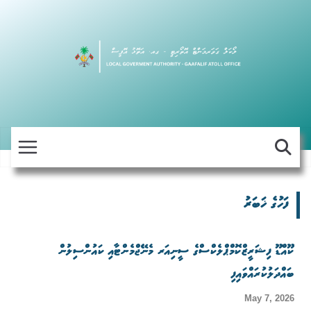
Skip
to
content
ފަހުގެ ޚަބަރު
ކޫއްޑޫ ފިޝަރީޒްކޮމްޕްލެކްސްގެ ސީނިއަރ މެނޭޖްމެންޓާއި ކައުންސިލުން
ބައްދަލުކުރައްވައިފި
May 7, 2026