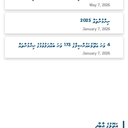
May 7, 2026
ނިންމުންތައް 2025
January 7, 2026
4 ވަނަ އަތޮޅުކައުންސިލްގެ 173 ވަނަ ބައްދަލުވުމުގެ ނިންމުންތައް
January 7, 2026
އަތޮޅުގެ އާބާދީ