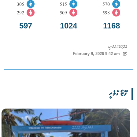
305
515
570
292
509
598
597
1024
1168
އަދާހަމަކުރެވުނީ:
February 9, 2026 9:42 am
ފޮޓޯ ގެލެރީ