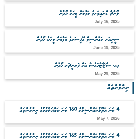
ބަލަހައްޓާނެ ފަރާތެއް ހޯދުން
ލޯންޗް ޑްރައިވަރގެ މަގާމަށް މީހަކު ހޯދުން
July 16, 2025
ސީނިއަރ ކައުންސިލް އޮފިސަރގެ މަގާމަށް މީހަކު ހޯދުން
June 19, 2025
ގއ. ސްޓޭޓްހައުސް އަށް ފަރނީޗަރ ހޯދުން
May 29, 2025
ނިންމުންތައް
4 ވަނަ އަތޮޅުކައުންސިލްގެ 160 ވަނަ ބައްދަލުވުމުގެ ނިންމުންތައް
May 7, 2026
4 ވަނަ އަތޮޅުކައުންސިލްގެ 165 ވަނަ ބައްދަލުވުމުގެ ނިންމުންތައް