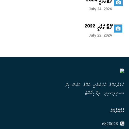
ފޮޓޯގެލެރީ 2024
July 24, 2024
ފޮޓޯ ގެލެރީ 2022
July 22, 2024
ހުވަދުއަތޮޅު އުތުރުބުރީ އަތޮޅު ކައުންސިލް
ގއ.ވިލިނގިލި، ދިވެހިރާއްޖެ
ގުޅުއްވުމަށް
6820028