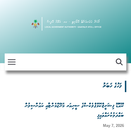
Skip
to
content
ފަހުގެ ޚަބަރު
ކޫއްޑޫ ފިޝަރީޒްކޮމްޕްލެކްސްގެ ސީނިއަރ މެނޭޖްމެންޓާއި ކައުންސިލުން
ބައްދަލުކުރައްވައިފި
May 7, 2026