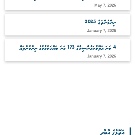
May 7, 2026
ނިންމުންތައް 2025
January 7, 2026
4 ވަނަ އަތޮޅުކައުންސިލްގެ 173 ވަނަ ބައްދަލުވުމުގެ ނިންމުންތައް
January 7, 2026
އަތޮޅުގެ އާބާދީ