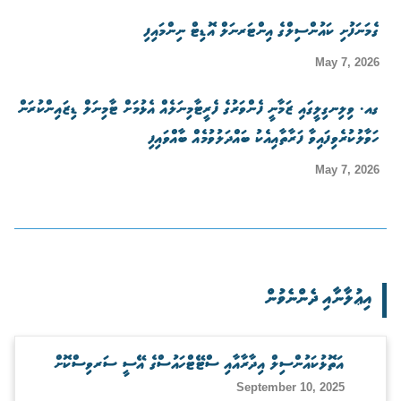
ގެމަނަފުށި ކައުންސިލްގެ އިންޓަރނަލް އޮޑިޓް ނިންމައިފި
May 7, 2026
ގއ. ވިލިނގިލީގައި ޒަމާނީ ފެންވަރުގެ ފެރީޓާމިނަލެއް އެޅުމަށް ޓާމިނަލް ޑިޒައިންކުރަން
ހަވާލުކުރެވިފައިވާ ފަރާތާއިއެކު ބައްދަލުވުމެއް ބާއްވައިފި
May 7, 2026
އިޢުލާނާއި ދެންނެވުން
އަތޮޅުކައުންސިލް އިދާރާއާއި ސްޓޭޓްހައުސްގެ އޭސީ ސަރވިސްކޮށް
September 10, 2025