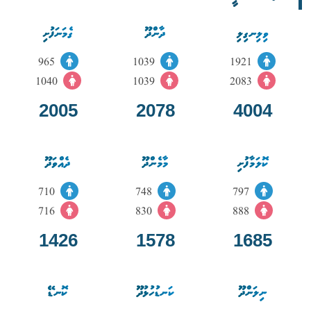
ވިލިނގިލި
ދާންދޫ
ގެމަނަފުށި
965
1039
1921
1040
1039
2083
2005
2078
4004
ކޮލަމާފުށި
މާމެންދޫ
ދެއްވަދޫ
710
748
797
716
830
888
1426
1578
1685
ނިލަންދޫ
ކަނޑުހުޅުދޫ
ކޮނޑޭ