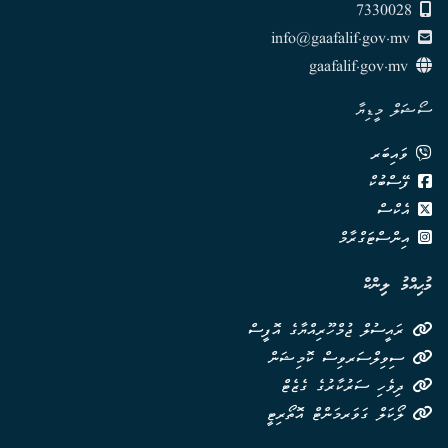
7330028
info@gaafalif.gov.mv
gaafalif.gov.mv
ސޯޝަލް މީޑިޔާ
ވައިބަރ
ފޭސްބުކް
އެކްސް
އިންސްޓަގްރާމް
މުޙިއްމު ލިންކް
ރައީސުލް ޖުމްހޫރިއްޔާގެ އޮފީސް
ސިވިލްސަރވިސް ކޮމިޝަން
ދިވެހި ސަރުކާރުގެ ގެޒެޓް
ލޯކަލް ގަވަރމަންޓް އޮތޯރިޓީ