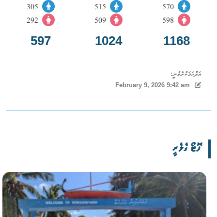
305
515
570
292
509
598
597
1024
1168
އަދާހަމަކުރެވުނީ:
February 9, 2026 9:42 am
ފޮޓޯ ގެލެރީ