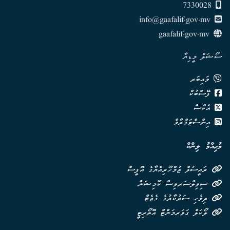
7330028
info@gaafalif.gov.mv
gaafalif.gov.mv
ސޯޝަލް މީޑިޔާ
ވައިބަރ
ފޭސްބުކް
އެކްސް
އިންސްޓަގްރާމް
މުޙިއްމު ލިންކް
ރައީސުލް ޖުމްހޫރިއްޔާގެ އޮފީސް
ސިވިލްސަރވިސް ކޮމިޝަން
ދިވެހި ސަރުކާރުގެ ގެޒެޓް
ލޯކަލް ގަވަރމަންޓް އޮތޯރިޓީ