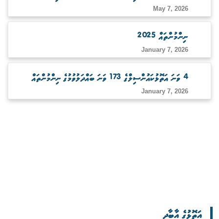
May 7, 2026
ނިންމުންތައް 2025
January 7, 2026
4 ވަނަ އަތޮޅުކައުންސިލްގެ 173 ވަނަ ބައްދަލުވުމުގެ ނިންމުންތައް
January 7, 2026
އަތޮޅުގެ އާބާދީ