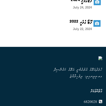
ފޮޓޯގެލެރީ 2024
July 24, 2024
ފޮޓޯ ގެލެރީ 2022
July 22, 2024
ހުވަދުއަތޮޅު އުތުރުބުރީ އަތޮޅު ކައުންސިލް
ގއ.ވިލިނގިލި، ދިވެހިރާއްޖެ
ގުޅުއްވުމަށް
6820028