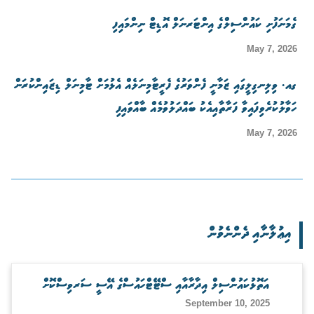
ގެމަނަފުށި ކައުންސިލްގެ އިންޓަރނަލް އޮޑިޓް ނިންމައިފި
May 7, 2026
ގއ. ވިލިނގިލީގައި ޒަމާނީ ފެންވަރުގެ ފެރީޓާމިނަލެއް އެޅުމަށް ޓާމިނަލް ޑިޒައިންކުރަން
ހަވާލުކުރެވިފައިވާ ފަރާތާއިއެކު ބައްދަލުވުމެއް ބާއްވައިފި
May 7, 2026
އިޢުލާނާއި ދެންނެވުން
އަތޮޅުކައުންސިލް އިދާރާއާއި ސްޓޭޓްހައުސްގެ އޭސީ ސަރވިސްކޮށް
September 10, 2025