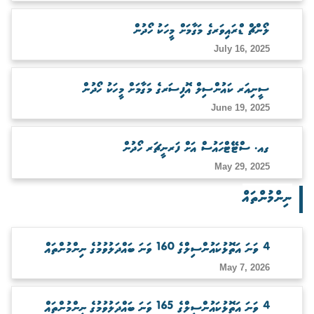
ބަލަހައްޓާނެ ފަރާތެއް ހޯދުން
ލޯންޗް ޑްރައިވަރގެ މަގާމަށް މީހަކު ހޯދުން
July 16, 2025
ސީނިއަރ ކައުންސިލް އޮފިސަރގެ މަގާމަށް މީހަކު ހޯދުން
June 19, 2025
ގއ. ސްޓޭޓްހައުސް އަށް ފަރނީޗަރ ހޯދުން
May 29, 2025
ނިންމުންތައް
4 ވަނަ އަތޮޅުކައުންސިލްގެ 160 ވަނަ ބައްދަލުވުމުގެ ނިންމުންތައް
May 7, 2026
4 ވަނަ އަތޮޅުކައުންސިލްގެ 165 ވަނަ ބައްދަލުވުމުގެ ނިންމުންތައް