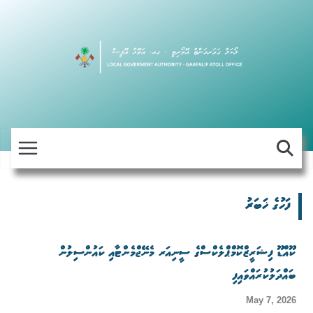
Skip
to
content
ފަހުގެ ޚަބަރު
ކޫއްޑޫ ފިޝަރީޒްކޮމްޕްލެކްސްގެ ސީނިއަރ މެނޭޖްމެންޓާއި ކައުންސިލުން
ބައްދަލުކުރައްވައިފި
May 7, 2026