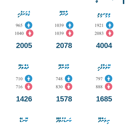
ވިލިނގިލި
ދާންދޫ
ގެމަނަފުށި
965
1039
1921
1040
1039
2083
2005
2078
4004
ކޮލަމާފުށި
މާމެންދޫ
ދެއްވަދޫ
710
748
797
716
830
888
1426
1578
1685
ނިލަންދޫ
ކަނޑުހުޅުދޫ
ކޮނޑޭ