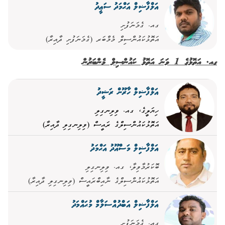
އަލްފާޟިލް އަޙްމަދު ސަޢީދު
ގއ. ގެމަނަފުށި
އަތޮޅުކައުންސިލް މެމްބަރ (ގެމަނަފުށި ދާއިރާ)
ގއ. އަތޮޅުގެ 1 ވަނަ އަތޮޅު ކައުންސިލް މެންބަރުން
އަލްފާޟިލް ހާރޫން ރަޝީދު
ހިޔަލީގެ، ގއ. ވިލިނގިލި
އަތޮޅުކައުންސިލްގެ ރައީސް (ވިލިނގިލި ދާއިރާ)
އަލްފާޟިލް މަސްއޫދު އަޙްމަދު
ބޮކަރުމާވިލާ، ގއ. ވިލިނގިލި
އަތޮޅުކައުންސިލްގެ ނާއިބްރައީސް (ވިލިނގިލި ދާއިރާ)
އަލްފާޟިލް އަބްދުއްސަލާމް މުޙައްމަދު
ގއ. ގެމަނަފުށި