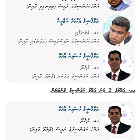
އަތޮޅުކައުންސިލްގެ ރައީސް (ވިލިނގިލި ދާއިރާ)
އަލްފާޟިލް އަޙްމަދު ނަޒްމީން
ގއ. ގެމަނަފުށި
އަތޮޅުކައުންސިލްގެ ނާއިބްރައީސް (ގެމަނަފުށި ދާއިރާ)
އަލްފާޟީލް ޙުސައިން އާދަމް
ގއ. ދާންދޫ
އަތޮޅު ކައުންސިލް މެމްބަރ (ދާންދޫ ދާއިރާ)
ގއ. އަތޮޅުގެ 2 ވަނަ އަތޮޅު ކައުންސިލް މެންބަރުން
އަލްފާޟީލް ޙުސައިން އާދަމް
ގއ. ދާންދޫ
އަތޮޅު ކައުންސިލްގެ ރައީސް (ދާންދޫ ދާއިރާ)