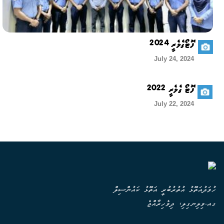
ފޮޓޯގެލެރީ 2024
July 24, 2024
ފޮޓޯ ގެލެރީ 2022
July 22, 2024
ހުވަދުއަތޮޅު އުތުރުބުރީ އަތޮޅު ކައުންސިލް
ގއ.ވިލިނގިލި، ދިވެހިރާއްޖެ