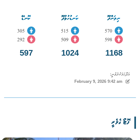
ނިލަންދޫ
ކަނޑުހުޅުދޫ
ކޮނޑޭ
305
515
570
292
509
598
597
1024
1168
އަދާހަމަކުރެވުނީ:
February 9, 2026 9:42 am
ފޮޓޯ ގެލެރީ