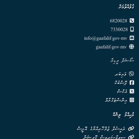
ގުޅުއްވުމަށް
6820028
7330028
info@gaafalif.gov.mv
gaafalif.gov.mv
ސޯޝަލް މީޑިޔާ
ވައިބަރ
ފޭސްބުކް
އެކްސް
އިންސްޓަގްރާމް
މުޙިއްމު ލިންކް
ރައީސުލް ޖުމްހޫރިއްޔާގެ އޮފީސް
ސިވިލްސަރވިސް ކޮމިޝަން