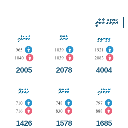
އަތޮޅުގެ އާބާދީ
ވިލިނގިލި
ދާންދޫ
ގެމަނަފުށި
965
1039
1921
1040
1039
2083
2005
2078
4004
ކޮލަމާފުށި
މާމެންދޫ
ދެއްވަދޫ
710
748
797
716
830
888
1426
1578
1685