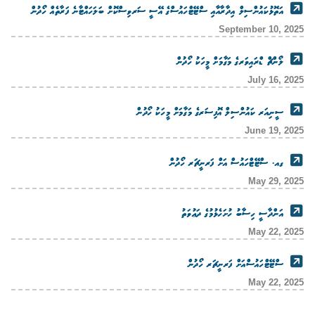
އަތޮޅުކައުންސިލް އިދާރާއާއި ސްޓޭޓްހައުސްގެ އޭސީ ސަރވިސްކޮށް ބަލަހައްޓާނެ ފަރާތެއް ހޯދުން
September 10, 2025
ލޯންޗް ޑްރައިވަރގެ މަގާމަށް މީހަކު ހޯދުން
July 16, 2025
ސީނިއަރ ކައުންސިލް އޮފިސަރގެ މަގާމަށް މީހަކު ހޯދުން
June 19, 2025
ގއ. ސްޓޭޓްހައުސް އަށް ފަރނީޗަރ ހޯދުން
May 29, 2025
އަންދާސީ ހިސާބު ހުށަހެޅުމުގެ ދަޢުވަތު
May 22, 2025
ސްޓޭޓްހައުސްއަށް ފަރނީޗަރ ހޯދުން
May 22, 2025