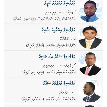
އަލްފާޟިލް މުޙައްމަދު ޚަލީލް
މާޖެހިގެ، ގއ. ވިލިނގިލި
އަތޮޅުކައުންސިލްގެ ނާއިބްރައީސް (ވިލިނގިލި ދާއިރާ)
އަލްފާޟިލް އިބްރާހީމް ޞާބިރު
ގއ. މާމެންދޫ
އަތޮޅުކައުންސިލް މެމްބަރ (ދާންދޫ ދާއިރާ)
އަލްފާޟިލް ސައުދުﷲ ރަޝީދު
އޯކިޑްވިލާ، ގއ. ވިލިނގިލި
އަތޮޅުކައުންސިލް މެމްބަރ (ވިލިނގިލި ދާއިރާ)
އަލްފާޟިލް މުޙައްމަދު ސަވާދު
ގއ. ދެއްވަދޫ
އަތޮޅުކައުންސިލް މެމްބަރ (ގެމަނަފުށި ދާއިރާ)