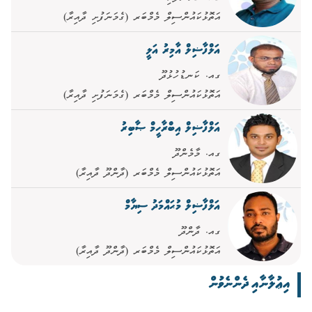
އަތޮޅުކައުންސިލް މެމްބަރ (ގެމަނަފުށި ދާއިރާ)
އަލްފާޟިލް އާމިރު އަލީ
ގއ. ކަނޑުހުޅުދޫ
އަތޮޅުކައުންސިލް މެމްބަރ (ގެމަނަފުށި ދާއިރާ)
އަލްފާޟިލް އިބްރާހީމް ޞާބިރު
ގއ. މާމެންދޫ
އަތޮޅުކައުންސިލް މެމްބަރ (ދާންދޫ ދާއިރާ)
އަލްފާޟިލް މުޙައްމަދު ސިޔާމް
ގއ. ދާންދޫ
އަތޮޅުކައުންސިލް މެމްބަރ (ދާންދޫ ދާއިރާ)
އިޢުލާނާއި ދެންނެވުން