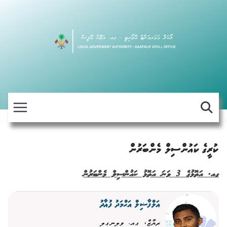
Skip
to
content
ކުރީގެ ކައުންސިލް މެންބަރުން
ގއ. އަތޮޅުގެ 3 ވަނަ އަތޮޅު ކައުންސިލް މެންބަރުން
އަލްފާޟިލް އަޙްމަދު ފުއާދު
ރިޔާޒް، ގއ. ވިލިނގިލި