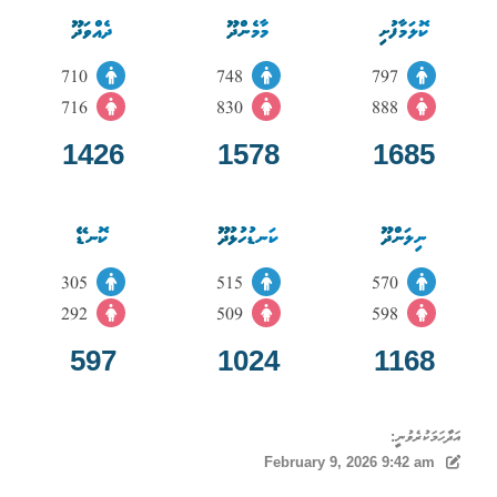
ކޮލަމާފުށި
މާމެންދޫ
ދެއްވަދޫ
710
748
797
716
830
888
1426
1578
1685
ނިލަންދޫ
ކަނޑުހުޅުދޫ
ކޮނޑޭ
305
515
570
292
509
598
597
1024
1168
އަދާހަމަކުރެވުނީ:
February 9, 2026 9:42 am