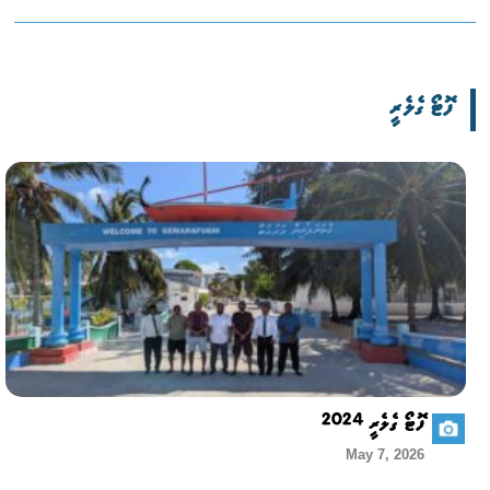
ފޮޓޯ ގެލެރީ
ފޮޓޯ ގެލެރީ 2024
May 7, 2026