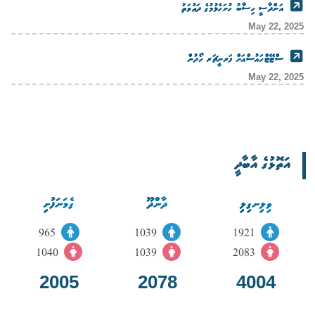
އަންދާސީ ހިސާބު ހުށަހެޅުމުގެ ދަޢުވަތު
May 22, 2025
ސްޓޭޓްހައުސްއަށް ފަރނީޗަރ ހޯދުން
May 22, 2025
އަތޮޅުގެ އާބާދީ
ވިލިނގިލި
ދާންދޫ
ގެމަނަފުށި
965
1039
1921
1040
1039
2083
2005
2078
4004