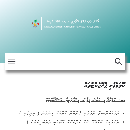
Skip
to
content
ކޮލަމާފުށި ޕްރޮޖެކްޓްތައް
ގއ. ކޮލަމާފުށި ކައުންސިލުން ހިންގާފައިވާ މަޝްރޫޢޫތައް
ރަށުކައުންސިލް ނަމުގައި ޤުރްއާން ކްލާހެއް ހިންގުން ( ނިމިފައި )
ރަށްވެހިގެ އެކޮމަޑޭޝަން ބްލޮކެއްގެ ގޮތުގައި ތަރައްގީކުރުން (