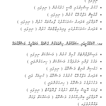
ނިމިފައި )
ހުކުރު މިސްކިތުގައި އޭސީ ހަރުކުރުން ( ނިމިފައި )
ރާޅުބީޗް އަޕްގްރޭޑް ކުރުން ( ނިމިފައި )
ކޮލަމާފުށި ބަދަނރު ސަރަހައްދުގެ ޕާރކްތައް ހެދުން ( ނިމިފައި )
ބަދަނރު ސަރަހައްދުގައި ފިނިމައިޒާޏްތައް ހެދުން ( ނިމިފައި )
ގއ. ކޮލަމާފުށީގައި ސަރުކާރުން ހިންގަވަމުން ގެންދަވާ ތަރައްގީގެ މަޝްރޫޢުތައް
އައިސްޕްލާންޓެއް ގާއިމް ކުރުން ( މަސައްކަތް ނިމިފައި )
ރަށުގެ ފެނާއި ނަރުދަމާގެ މަސައްކަތް ( ހިނގަމުންދަނީ )
ހައުސިން ޔުނިޓް މަޝްރޫޢު ( ނިމިފައި )
ބަދަނރު އަޕްގްރޭޑް ކުރުމުގެ މަޝްރޫޢު ( ކުރިޔަށް ދަނީ )
މަގުހެދުމުގެ މަޝްރޫއު ( ހިނގަމުންދަނީ )
ފެނަކަ އޮފީސް އިމާރާތް ހެދުމުގެ ޕްރޮޖެކްޓް ( ނިމިފައި )
ކޮލަމާފުށީ ބިންހިއްކުމުގެ މަޝްރޫޢު ( މަސައްކަތް ފަށަން
ތައްޔާރުވެފައި )