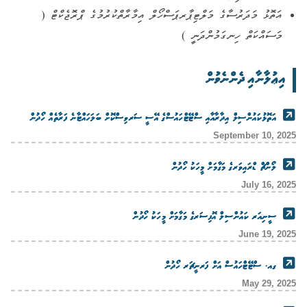
އަތޮޅު މަދަރުސާގެ މަލްޓިޕާރޕަސްހޯލް އިމާރާތްކުރުމުގެ ޕްރޮޖެކްޓް (
މަސައްކަތް ހިނގަމުންދަނީ )
އިޢުލާނާއި ދެންނެވުން
އަތޮޅުކައުންސިލް އިދާރާއާއި ސްޓޭޓްހައުސްގެ އޭސީ ސަރވިސްކޮށް ބަލަހައްޓާނެ ފަރާތެއް ހޯދުން
September 10, 2025
ލޯންޗް ޑްރައިވަރގެ މަގާމަށް މީހަކު ހޯދުން
July 16, 2025
ސީނިއަރ ކައުންސިލް އޮފިސަރގެ މަގާމަށް މީހަކު ހޯދުން
June 19, 2025
ގއ. ސްޓޭޓްހައުސް އަށް ފަރނީޗަރ ހޯދުން
May 29, 2025