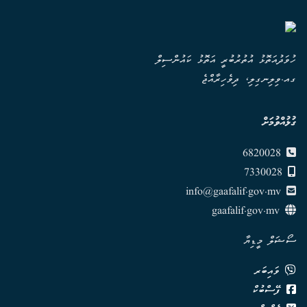
ހުވަދުއަތޮޅު އުތުރުބުރީ އަތޮޅު ކައުންސިލް
ގއ.ވިލިނގިލި، ދިވެހިރާއްޖެ
ގުޅުއްވުމަށް
6820028
7330028
info@gaafalif.gov.mv
gaafalif.gov.mv
ސޯޝަލް މީޑިޔާ
ވައިބަރ
ފޭސްބުކް