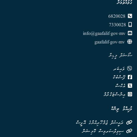
ގުޅުއްވުމަށް
6820028
7330028
info@gaafalif.gov.mv
gaafalif.gov.mv
ސޯޝަލް މީޑިޔާ
ވައިބަރ
ފޭސްބުކް
އެކްސް
އިންސްޓަގްރާމް
މުޙިއްމު ލިންކް
ރައީސުލް ޖުމްހޫރިއްޔާގެ އޮފީސް
ސިވިލްސަރވިސް ކޮމިޝަން