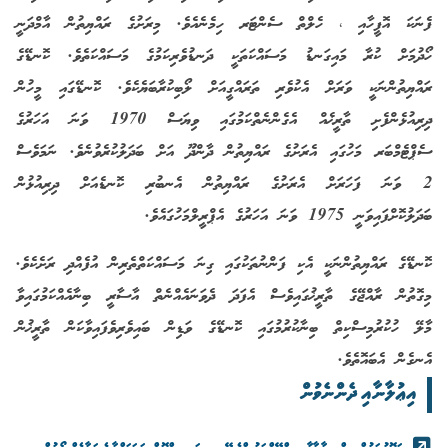
ފެނަކަ އޮފީހާއި ، ހެލްތް ސެންޓަރ ހިމެނެއެވެ. މިރަށުގެ ރައްޔިތުން އާމްދަނީ
ހޯދުމަށް ކުރާ މައިގަނޑު މަސައްކަތަކީ ދަނޑުވެރިކަމުގެ މަސައްކަތެވެ. ކޮނޑޭގެ
ރައްޔިތުންނަކީ ވަރަށް އެކުވެރި ތަރައްގީއަށް ލޯބިކުރާބަޔެކެވެ. ކޮނޑޭގައި މީހުން
ދިރިއުޅެންފެށި ތާރީޚެއް އެގެންނެތްކަމުގައި ވިޔަސް 1970 ވަނަ އަހަރުގެ
ސެޕްޓެމްބަރ މަހުގައި އެރަށުގެ ރައްޔިތުން ދާންދޫ އަށް ބަދަލުކުރެވުނެވެ. ނަމަވެސް
2 ވަނަ ފަހަރަށް އެރަށުގެ ރައްޔިތުން އެނބުރި ކޮނޑެއަށް ދިރިއުޅުން
ބަދަލުކޮށްފައިވަނީ 1975 ވަނަ އަހަރުގެ އެޕްރީލްމަހުގައެވެ.
ކޮނޑޭގެ ރައްޔިތުންނަކީ އެކި ފަންނުތަކުގައި ގިނަ މަސައްކަތްތެރިން އުފެއްދި ރަށެކެވެ.
މިގޮތުން ރާއްޖޭގެ ތާރީޚުގައިވެސް އެފަދަ ދެވަނައެއްނެތް އާސާރީ ބިނާއެއްކަމުގައިވާ
މާލޭ ހުކުރުމިސްކިތް ބިނާކުރުމުގައި ކޮނޑޭގެ ވަޑިން ބައިވެރިވެފައިވާކަން ތާރީޚުން
އެނގެން އެބައޮތެވެ.
އިޢުލާނާއި ދެންނެވުން