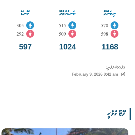
ނިލަންދޫ
ކަނޑުހުޅުދޫ
ކޮނޑޭ
305
515
570
292
509
598
597
1024
1168
އަދާހަމަކުރެވުނީ:
February 9, 2026 9:42 am
ފޮޓޯ ގެލެރީ