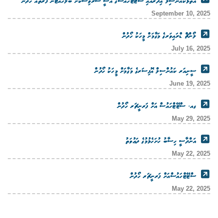
އަތޮޅުކައުންސިލް އިދާރާއާއި ސްޓޭޓްހައުސްގެ އޭސީ ސަރވިސްކޮށް ބަލަހައްޓާނެ ފަރާތެއް ހޯދުން
September 10, 2025
ލޯންޗް ޑްރައިވަރގެ މަގާމަށް މީހަކު ހޯދުން
July 16, 2025
ސީނިއަރ ކައުންސިލް އޮފިސަރގެ މަގާމަށް މީހަކު ހޯދުން
June 19, 2025
ގއ. ސްޓޭޓްހައުސް އަށް ފަރނީޗަރ ހޯދުން
May 29, 2025
އަންދާސީ ހިސާބު ހުށަހެޅުމުގެ ދަޢުވަތު
May 22, 2025
ސްޓޭޓްހައުސްއަށް ފަރނީޗަރ ހޯދުން
May 22, 2025