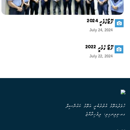
ފޮޓޯގެލެރީ 2024
July 24, 2024
ފޮޓޯ ގެލެރީ 2022
July 22, 2024
ހުވަދުއަތޮޅު އުތުރުބުރީ އަތޮޅު ކައުންސިލް
ގއ.ވިލިނގިލި، ދިވެހިރާއްޖެ