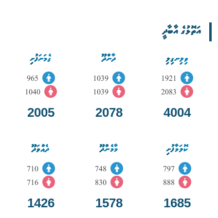
އަތޮޅުގެ އާބާދީ
ވިލިނގިލި
ދާންދޫ
ގެމަނަފުށި
965
1039
1921
1040
1039
2083
2005
2078
4004
ކޮލަމާފުށި
މާމެންދޫ
ދެއްވަދޫ
710
748
797
716
830
888
1426
1578
1685