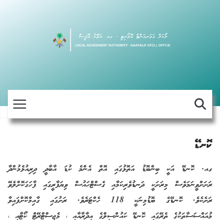
Skip
to
content
ކޮނޑޭ
ގއ. ކޮނޑޭ އަކީ ބިންބޮޑު އަތޮޅުގައި އޮތް އެންމެ ކުޑަ އާބާދީ ދިރިއުޅެމުންދާ
ރަށަށްވީނަމަވެސް މިރަށަކީ ދަނޑުވެރިކަމާއި ގެސްޓްހައުސް ވިޔަފާރީގައި ފާހަގަކޮށްލެވޭ
ރަށެކެވެ. ކޮނޑޭގެ ބޮޑުމިނަކީ 118 ހެކްޓަރެވެ. ރަށުގައި ގާއިމްކޮށްފައިވާ
މުއައްސަސާތަކުގެ ތެރޭގައި ކޮނޑޭ ކައުންސިލްގެ އިދާރާއާއި ، މެޖިސްޓްރޭޓް ކޯޓާއި ،