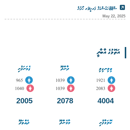
ސްޓޭޓްހައުސްއަށް ފަރނީޗަރ ހޯދުން
May 22, 2025
އަތޮޅުގެ އާބާދީ
ވިލިނގިލި
ދާންދޫ
ގެމަނަފުށި
965
1039
1921
1040
1039
2083
2005
2078
4004
ކޮލަމާފުށި
މާމެންދޫ
ދެއްވަދޫ