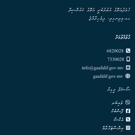
ހުވަދުއަތޮޅު އުތުރުބުރީ އަތޮޅު ކައުންސިލް
ގއ.ވިލިނގިލި، ދިވެހިރާއްޖެ
ގުޅުއްވުމަށް
6820028
7330028
info@gaafalif.gov.mv
gaafalif.gov.mv
ސޯޝަލް މީޑިޔާ
ވައިބަރ
ފޭސްބުކް
އެކްސް
އިންސްޓަގްރާމް