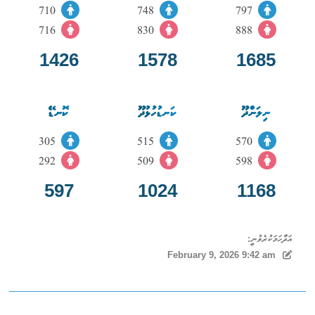
710
748
797
716
830
888
1426
1578
1685
ނިލަންދޫ
ކަނޑުހުޅުދޫ
ކޮނޑޭ
305
515
570
292
509
598
597
1024
1168
އަދާހަމަކުރެވުނީ:
February 9, 2026 9:42 am