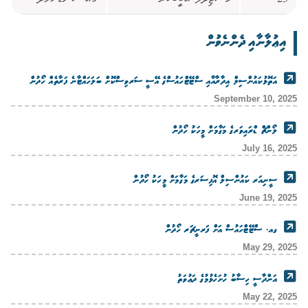
23
މަސްޖިދުލް އަބީބަކުރު
ގއ. ކަނޑުހުޅުދޫ
އިޢުލާނާއި ދެންނެވުން
އަތޮޅުކައުންސިލް އިދާރާއާއި ސްޓޭޓްހައުސްގެ އޭސީ ސަރވިސްކޮށް ބަލަހައްޓާނެ ފަރާތެއް ހޯދުން
September 10, 2025
ލޯންޗް ޑްރައިވަރގެ މަގާމަށް މީހަކު ހޯދުން
July 16, 2025
ސީނިއަރ ކައުންސިލް އޮފިސަރގެ މަގާމަށް މީހަކު ހޯދުން
June 19, 2025
ގއ. ސްޓޭޓްހައުސް އަށް ފަރނީޗަރ ހޯދުން
May 29, 2025
އަންދާސީ ހިސާބު ހުށަހެޅުމުގެ ދަޢުވަތު
May 22, 2025