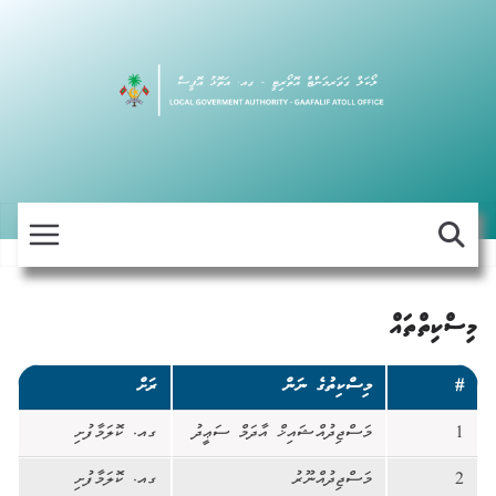
Skip
to
content
މިސްކިތްތައް
#
މިސްކިތުގެ ނަން
ރަށް
1
މަސްޖިދުއްޝައިޚް އާދަމް ސަޢީދު
ގއ. ކޮލަމާފުށި
2
މަސްޖިދުއްނޫރު
ގއ. ކޮލަމާފުށި