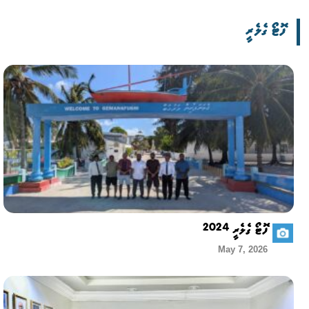
ފޮޓޯ ގެލެރީ
ފޮޓޯ ގެލެރީ 2024
May 7, 2026