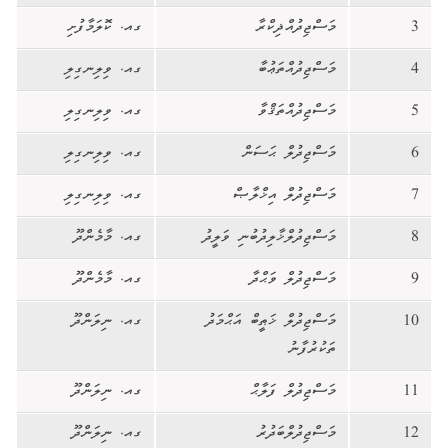
3
މަސްޖިދުއްޛިކްރާ
ގއ. ކޮލަމާފުށި
4
މަސްޖިދުއްތަޢުބާ
ގއ. ވިލިނގިލި
5
މަސްޖިދުއްތަޤްވާ
ގއ. ވިލިނގިލި
6
މަސްޖިދުލް ޙަސަން
ގއ. ވިލިނގިލި
7
މަސްޖިދުލް އިޚްލާޞް
ގއ. ވިލިނގިލި
8
މަސްޖިދުލްޚާލިދުބުނި ވަލީދު
ގއ. މާމެންދޫ
9
މަސްޖިދުލް ވަޙްދާ
ގއ. މާމެންދޫ
10
މަސްޖިދުލް ޚަޠީބް އަޙްމަދު
ގއ. ނިލަންދޫ
ތަކުރުފާނު
11
މަސްޖިދުލް ފަލާޙް
ގއ. ނިލަންދޫ
12
މަސްޖިދުލްބަދުރު
ގއ. ނިލަންދޫ