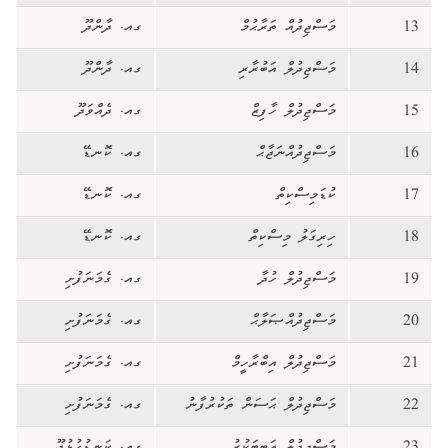
13
މަސްޖިދުއް ތަރާޙުމް
ގއ. ދާންދޫ
14
މަސްޖިދުލް އަބުރާރި
ގއ. ދާންދޫ
15
މަސްޖިދުލް ހާފިޒް
ގއ. ދެއްވަދޫ
16
މަސްޖިދުއްނަޖާޙް
ގއ. ކޮނޑޭ
17
ކުޑަމިސްކިތް
ގއ. ކޮނޑޭ
18
ހިރިގަލު މިސްކިތް
ގއ. ކޮނޑޭ
19
މަސްޖިދުލް ހުދާ
ގއ. ގެމަނަފުށި
20
މަސްޖިދުއްޞަލާޙް
ގއ. ގެމަނަފުށި
21
މަސްޖިދުލް އިބްރާހީމް
ގއ. ގެމަނަފުށި
22
މަސްޖިދުލް ޙަސަން ތަކުރުފާނު
ގއ. ގެމަނަފުށި