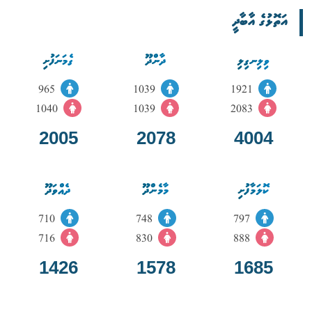
އަތޮޅުގެ އާބާދީ
ވިލިނގިލި
ދާންދޫ
ގެމަނަފުށި
965
1039
1921
1040
1039
2083
2005
2078
4004
ކޮލަމާފުށި
މާމެންދޫ
ދެއްވަދޫ
710
748
797
716
830
888
1426
1578
1685