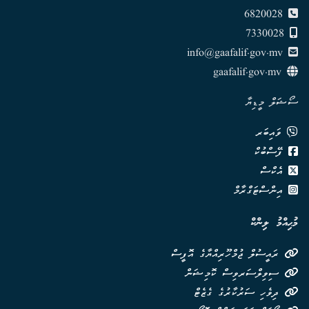
6820028
7330028
info@gaafalif.gov.mv
gaafalif.gov.mv
ސޯޝަލް މީޑިޔާ
ވައިބަރ
ފޭސްބުކް
އެކްސް
އިންސްޓަގްރާމް
މުޙިއްމު ލިންކް
ރައީސުލް ޖުމްހޫރިއްޔާގެ އޮފީސް
ސިވިލްސަރވިސް ކޮމިޝަން
ދިވެހި ސަރުކާރުގެ ގެޒެޓް