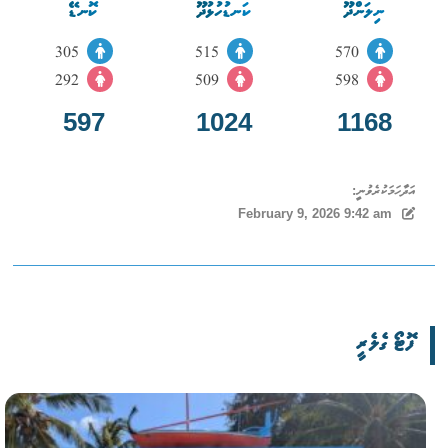
ނިލަންދޫ
ކަނޑުހުޅުދޫ
ކޮނޑޭ
305
515
570
292
509
598
597
1024
1168
އަދާހަމަކުރެވުނީ:
February 9, 2026 9:42 am
ފޮޓޯ ގެލެރީ