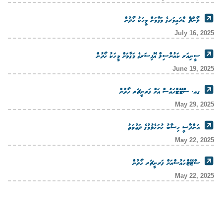
ލޯންޗް ޑްރައިވަރގެ މަގާމަށް މީހަކު ހޯދުން
July 16, 2025
ސީނިއަރ ކައުންސިލް އޮފިސަރގެ މަގާމަށް މީހަކު ހޯދުން
June 19, 2025
ގއ. ސްޓޭޓްހައުސް އަށް ފަރނީޗަރ ހޯދުން
May 29, 2025
އަންދާސީ ހިސާބު ހުށަހެޅުމުގެ ދަޢުވަތު
May 22, 2025
ސްޓޭޓްހައުސްއަށް ފަރނީޗަރ ހޯދުން
May 22, 2025