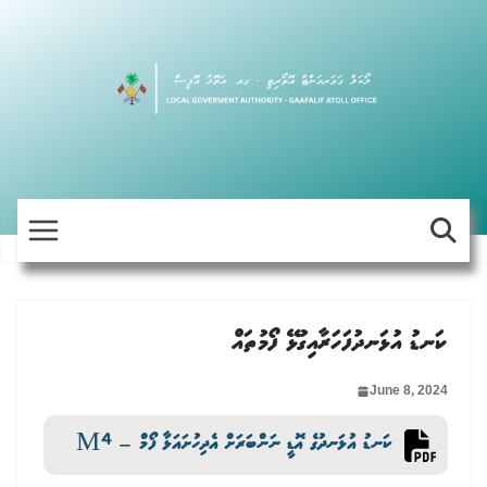
Skip
to
content
ކަނޑު އުޅަނދުފަހަރާއިގުޅޭ ފޯމުތައް
June 8, 2024
ކަނޑު އުޅަނދުގެ އޮޑީ ނަންބަރަށް އެދިހުށައަޅާ ފޯމް – M4