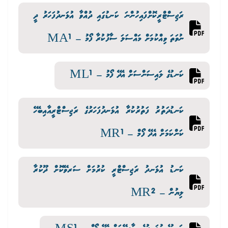
ރަޖިސްޓްރީކޮށްފައިހުންނަ ކަނޑުގައި ދުއްވާ އުޅަނދުފަހަރު ދީ
ނުވަތަ ވިއްކުމަށް މައްސަލަ ސާފުކުރާ ފޯމު – MA1
ކަނޑުގެ ލައިސަންސަށް އެދޭ ފޯމު – ML1
ކަނޑުދަތުރު ފަތުރުކުރާ އުޅަނދުފަހަރުގެ ރަޖިސްޓްރީއާއިބެހޭ
ކަންކަމަށް އެދޭ ފޯމް – MR1
ކަނޑު އުޅަނދު ރަޖިސްޓްރީ ކުރުމަށް ސަރވޭކޮށް ދޫކުރާ
ލިޔުން – MR2