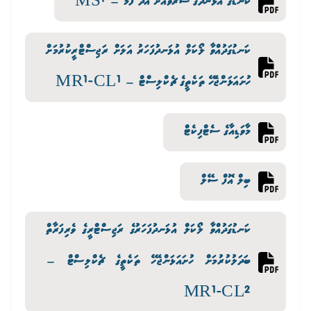
ކަނޑުގެ އުޅަނދުގެ ސާރވޭއަށް އެދޭ ފޯމް – MS1
ކަނޑުގަދުއްވާ ލޯކަލް އުޅަނދުފަހަރު އަލަށް ރަޖިސްޓްރީކުރުމަށް
ހުށައަޅަންޖެހޭ ތަކެތީގެ ޗެކްލިސްޓް – MR1-CL1
މާވަޑިއާގެ ސެޓްފިކެޓް
ބިލް އޮފް ސޭލް
ކަނޑުގަދުއްވާ ލޯކަލް އުޅަނދުފަހަރުގެ ރަޖިސްޓްރީގެ ވެރިފަރާތް
ބަދަލުކުރުމަށް ހުށައަޅަންޖެހޭ ތަކެތީގެ ޗެކްލިސްޓް –
MR1-CL2