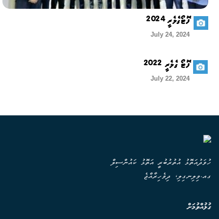
ފޮޓޯގެލެރީ 2024
July 24, 2024
ފޮޓޯ ގެލެރީ 2022
July 22, 2024
ހުވަދުއަތޮޅު އުތުރުބުރީ އަތޮޅު ކައުންސިލް
ގއ.ވިލިނގިލި، ދިވެހިރާއްޖެ
ގުޅުއްވުމަށް