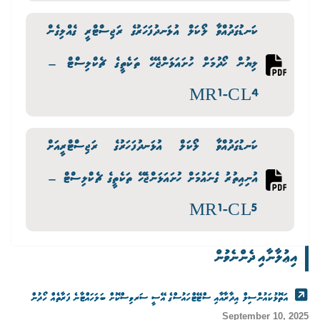
ކަނޑުގަދުއްވާ ލޯކަލް އުޅަނދުފަހަރުގެ ރަޖިސްޓްރީ ގެއްލިގެން
ލިޔުން ހޯދުމަށް ހުށައަޅަންޖެހޭ ތަކެތީގެ ޗެކްލިސްޓް –
MR1-CL4
ކަނޑުގަދުއްވާ ލޯކަލް އުޅަނދުފަހަރުގެ ރަޖިސްޓްރީއަށް
އުނިއިތުރު ގެނައުމަށް ހުށައަޅަންޖެހޭ ތަކެތީގެ ޗެކްލިސްޓް –
MR1-CL5
އިޢުލާނާއި ދެންނެވުން
އަތޮޅުކައުންސިލް އިދާރާއާއި ސްޓޭޓްހައުސްގެ އޭސީ ސަރވިސްކޮށް ބަލަހައްޓާނެ ފަރާތެއް ހޯދުން
September 10, 2025