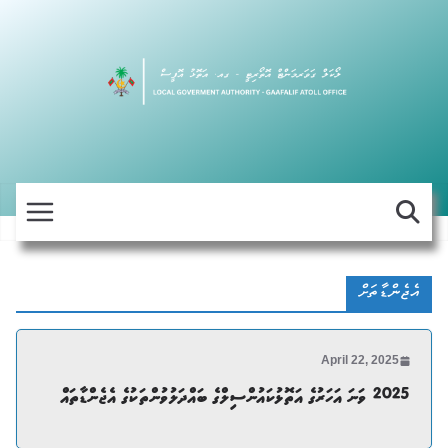
Skip
to
content
އެޖެންޑާތަށް
April 22, 2025
2025 ވަނަ އަހަރުގެ އަތޮޅުކައުންސިލްގެ ބައްދަލުވުންތަކުގެ އެޖެންޑާތައް