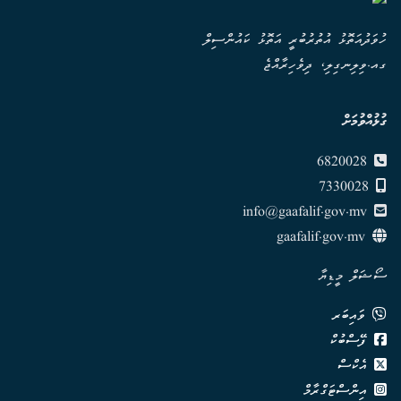
ހުވަދުއަތޮޅު އުތުރުބުރީ އަތޮޅު ކައުންސިލް
ގއ.ވިލިނގިލި، ދިވެހިރާއްޖެ
ގުޅުއްވުމަށް
6820028
7330028
info@gaafalif.gov.mv
gaafalif.gov.mv
ސޯޝަލް މީޑިޔާ
ވައިބަރ
ފޭސްބުކް
އެކްސް
އިންސްޓަގްރާމް