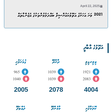
April 22, 2025
2021 ވަނަ އަހަރުގެ އަތޮޅުކައުންސިލް ބައްދަލުވުންތަކުގެ އެޖެންޑާތައް
އަތޮޅުގެ އާބާދީ
ވިލިނގިލި
ދާންދޫ
ގެމަނަފުށި
965
1039
1921
1040
1039
2083
2005
2078
4004
ކޮލަމާފުށި
މާމެންދޫ
ދެއްވަދޫ