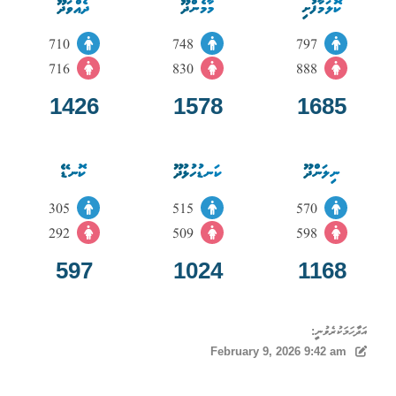
ކޮލަމާފުށި
މާމެންދޫ
ދެއްވަދޫ
710
748
797
716
830
888
1426
1578
1685
ނިލަންދޫ
ކަނޑުހުޅުދޫ
ކޮނޑޭ
305
515
570
292
509
598
597
1024
1168
އަދާހަމަކުރެވުނީ:
February 9, 2026 9:42 am