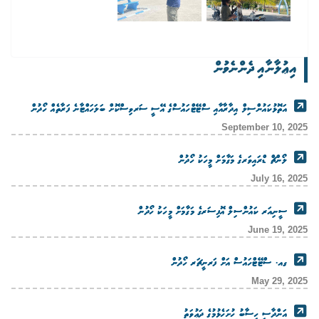
އިޢުލާނާއި ދެންނެވުން
އަތޮޅުކައުންސިލް އިދާރާއާއި ސްޓޭޓްހައުސްގެ އޭސީ ސަރވިސްކޮށް ބަލަހައްޓާނެ ފަރާތެއް ހޯދުން
September 10, 2025
ލޯންޗް ޑްރައިވަރގެ މަގާމަށް މީހަކު ހޯދުން
July 16, 2025
ސީނިއަރ ކައުންސިލް އޮފިސަރގެ މަގާމަށް މީހަކު ހޯދުން
June 19, 2025
ގއ. ސްޓޭޓްހައުސް އަށް ފަރނީޗަރ ހޯދުން
May 29, 2025
އަންދާސީ ހިސާބު ހުށަހެޅުމުގެ ދަޢުވަތު