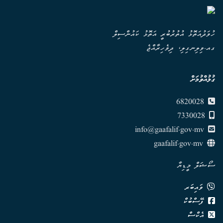
ހުވަދުއަތޮޅު އުތުރުބުރީ އަތޮޅު ކައުންސިލް
ގއ.ވިލިނގިލި، ދިވެހިރާއްޖެ
ގުޅުއްވުމަށް
6820028
7330028
info@gaafalif.gov.mv
gaafalif.gov.mv
ސޯޝަލް މީޑިޔާ
ވައިބަރ
ފޭސްބުކް
އެކްސް