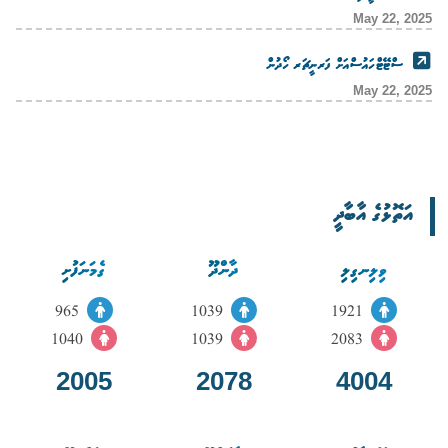
May 22, 2025
ސްޓޭޓްހައުސްއަށް ފަރނީޗަރ ހޯދުން
May 22, 2025
އަތޮޅުގެ އާބާދީ
ވިލިނގިލި
ދާންދޫ
ގެމަނަފުށި
965
1039
1921
1040
1039
2083
2005
2078
4004