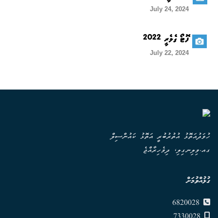
July 24, 2024
ފޮޓޯ ގެލެރީ 2022
July 22, 2024
ހުވަދުއަތޮޅު އުތުރުބުރީ އަތޮޅު ކައުންސިލް
ގއ.ވިލިނގިލި، ދިވެހިރާއްޖެ
ގުޅުއްވުމަށް
6820028
7330028