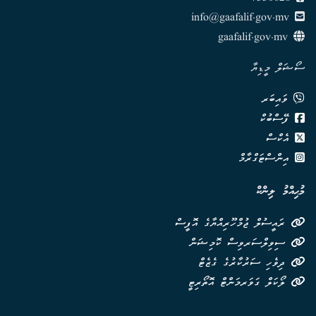
info@gaafalif.gov.mv
gaafalif.gov.mv
ސޯޝަލް މީޑިޔާ
ވައިބަރ
ފޭސްބުކް
އެކްސް
އިންސްޓަގްރާމް
މުޙިއްމު ލިންކް
ރައީސުލް ޖުމްހޫރިއްޔާގެ އޮފީސް
ސިވިލްސަރވިސް ކޮމިޝަން
ދިވެހި ސަރުކާރުގެ ގެޒެޓް
ލޯކަލް ގަވަރމަންޓް އޮތޯރިޓީ