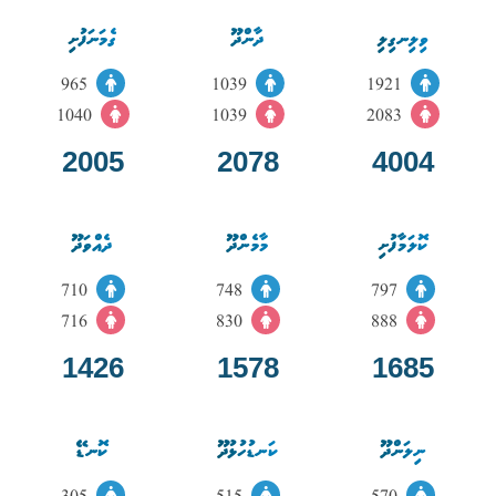
ވިލިނގިލި
ދާންދޫ
ގެމަނަފުށި
965
1039
1921
1040
1039
2083
2005
2078
4004
ކޮލަމާފުށި
މާމެންދޫ
ދެއްވަދޫ
710
748
797
716
830
888
1426
1578
1685
ނިލަންދޫ
ކަނޑުހުޅުދޫ
ކޮނޑޭ