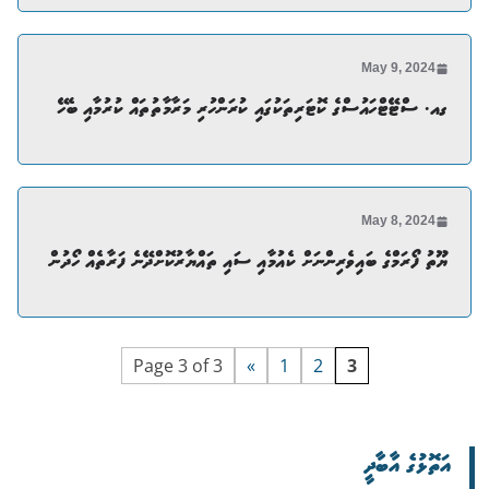
May 9, 2024
ގއ. ސްޓޭޓްހައުސްގެ ކޮޓަރިތަކުގައި ކުރަންހުރި މަރާމާތުތައް ކުރުމާއި ބެހޭ
May 8, 2024
ޔޫތު ފޯރަމްގެ ބައިވެރިންނަށް ކެއުމާއި ސައި ތައްޔާރުކޮށްދޭނެ ފަރާތެއް ހޯދުން
Page 3 of 3
«
1
2
3
އަތޮޅުގެ އާބާދީ