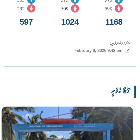
305
515
570
292
509
598
597
1024
1168
އަދާހަމަކުރެވުނީ:
February 9, 2026 9:42 am
ފޮޓޯ ގެލެރީ