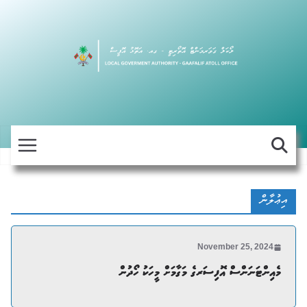
Skip
to
content
އިޢުލާން
November 25, 2024
މެއިންޓަނަންސް އޮފިސަރގެ މަގާމަށް މީހަކު ހޯދުން