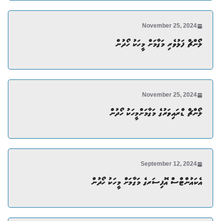
November 25, 2024
ލޯންޗް ފަޅުވެރި މަގާމަށް މީހަކު ހޯދުން
November 25, 2024
ލޯންޗް ޑްރައިވަރުގެ މަގާމަށްމީހަކު ހޯދުން
September 12, 2024
އެކައުންޓްސް އޮފިސަރގެ މަގާމަށް މީހަކު ހޯދުން