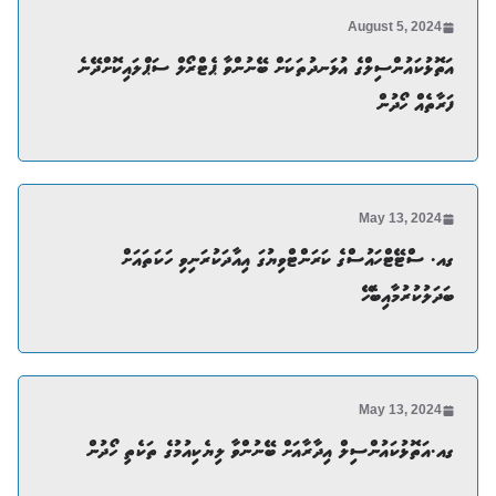
August 5, 2024
އަތޮޅުކައުންސިލްގެ އުޅަނދުތަކަށް ބޭނުންވާ ޕެޓްރޯލް ސަޕްލައިކޮށްދޭނެ
ފަރާތެއް ހޯދުން
May 13, 2024
ގއ. ސްޓޭޓްހައުސްގެ ކަރަންޓްވިޔުގަ އިއާދަކުރަނިވި ހަކަތައަށް
ބަދަލުކުރުމާއިބެހޭ
May 13, 2024
ގއ.އަތޮޅުކައުންސިލް އިދާރާއަށް ބޭނުންވާ ލިޔެކިއުމުގެ ތަކެތި ހޯދުން