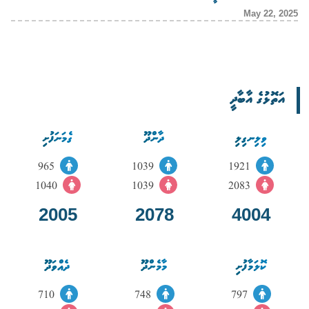
May 22, 2025
އަތޮޅުގެ އާބާދީ
ވިލިނގިލި
ދާންދޫ
ގެމަނަފުށި
965
1039
1921
1040
1039
2083
2005
2078
4004
ކޮލަމާފުށި
މާމެންދޫ
ދެއްވަދޫ
710
748
797