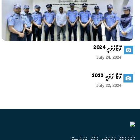
ފޮޓޯގެލެރީ 2024
July 24, 2024
ފޮޓޯ ގެލެރީ 2022
July 22, 2024
ހުވަދުއަތޮޅު އުތުރުބުރީ އަތޮޅު ކައުންސިލް