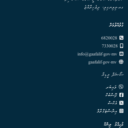
ގއ.ވިލިނގިލި، ދިވެހިރާއްޖެ
ގުޅުއްވުމަށް
6820028
7330028
info@gaafalif.gov.mv
gaafalif.gov.mv
ސޯޝަލް މީޑިޔާ
ވައިބަރ
ފޭސްބުކް
އެކްސް
އިންސްޓަގްރާމް
މުޙިއްމު ލިންކް