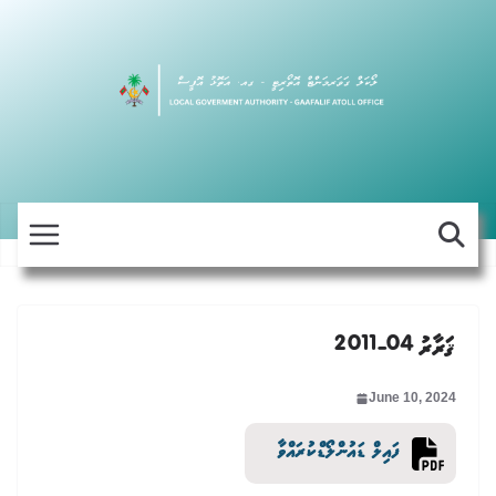
Skip
to
content
ޤަރާރު 04-2011
June 10, 2024
ފައިލް ޑައުންލޯޑްކުރައްވާ