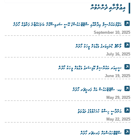
އިޢުލާނާއި ދެންނެވުން
އަތޮޅުކައުންސިލް އިދާރާއާއި ސްޓޭޓްހައުސްގެ އޭސީ ސަރވިސްކޮށް ބަލަހައްޓާނެ ފަރާތެއް ހޯދުން
September 10, 2025
ލޯންޗް ޑްރައިވަރގެ މަގާމަށް މީހަކު ހޯދުން
July 16, 2025
ސީނިއަރ ކައުންސިލް އޮފިސަރގެ މަގާމަށް މީހަކު ހޯދުން
June 19, 2025
ގއ. ސްޓޭޓްހައުސް އަށް ފަރނީޗަރ ހޯދުން
May 29, 2025
އަންދާސީ ހިސާބު ހުށަހެޅުމުގެ ދަޢުވަތު
May 22, 2025
ސްޓޭޓްހައުސްއަށް ފަރނީޗަރ ހޯދުން