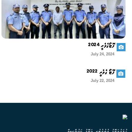
ފޮޓޯގެލެރީ 2024
July 24, 2024
ފޮޓޯ ގެލެރީ 2022
July 22, 2024
ހުވަދުއަތޮޅު އުތުރުބުރީ އަތޮޅު ކައުންސިލް