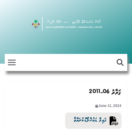
Skip
to
content
ޤަރާރު 06-2011
June 11, 2024
ފައިލް ޑައުންލޯޑްކުރައްވާ