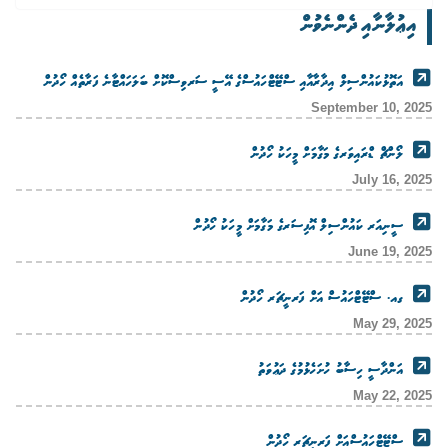
އިޢުލާނާއި ދެންނެވުން
އަތޮޅުކައުންސިލް އިދާރާއާއި ސްޓޭޓްހައުސްގެ އޭސީ ސަރވިސްކޮށް ބަލަހައްޓާނެ ފަރާތެއް ހޯދުން
September 10, 2025
ލޯންޗް ޑްރައިވަރގެ މަގާމަށް މީހަކު ހޯދުން
July 16, 2025
ސީނިއަރ ކައުންސިލް އޮފިސަރގެ މަގާމަށް މީހަކު ހޯދުން
June 19, 2025
ގއ. ސްޓޭޓްހައުސް އަށް ފަރނީޗަރ ހޯދުން
May 29, 2025
އަންދާސީ ހިސާބު ހުށަހެޅުމުގެ ދަޢުވަތު
May 22, 2025
ސްޓޭޓްހައުސްއަށް ފަރނީޗަރ ހޯދުން