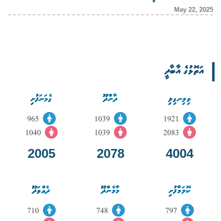
May 22, 2025
އަތޮޅުގެ އާބާދީ
ވިލިނގިލި
ދާންދޫ
ގެމަނަފުށި
965
1039
1921
1040
1039
2083
2005
2078
4004
ކޮލަމާފުށި
މާމެންދޫ
ދެއްވަދޫ
710
748
797