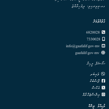
ގއ.ވިލިނގިލި، ދިވެހިރާއްޖެ
ގުޅުއްވުމަށް
6820028
7330028
info@gaafalif.gov.mv
gaafalif.gov.mv
ސޯޝަލް މީޑިޔާ
ވައިބަރ
ފޭސްބުކް
އެކްސް
އިންސްޓަގްރާމް
މުޙިއްމު ލިންކް