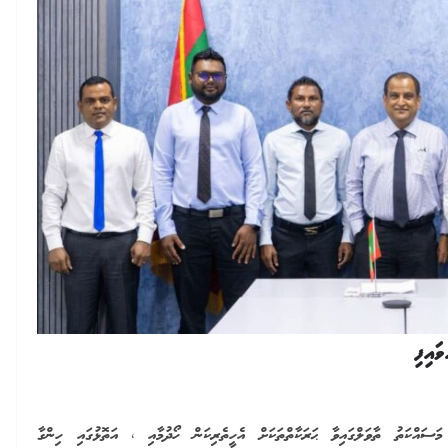
ައިފި
މަސައްކަތު ތާވަލްގައިވާ ޙަރަކާތްތަކަށް އެހީތެރިކަން ހޯދުމާއި ، އަތޮޅުގައި ހިންގާ