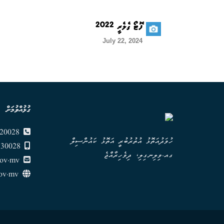
ފޮޓޯ ގެލެރީ 2022
July 22, 2024
ގުޅުއްވުމަށް
6820028
ހުވަދުއަތޮޅު އުތުރުބުރީ އަތޮޅު ކައުންސިލް
7330028
ގއ.ވިލިނގިލި، ދިވެހިރާއްޖެ
gov.mv
gaafalif.gov.mv