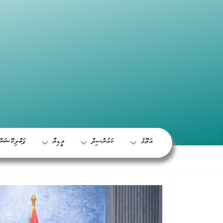
އަތޮޅު
ކައުންސިލް
މީޑިޔާ
ޕަބްލިކޭޝަން