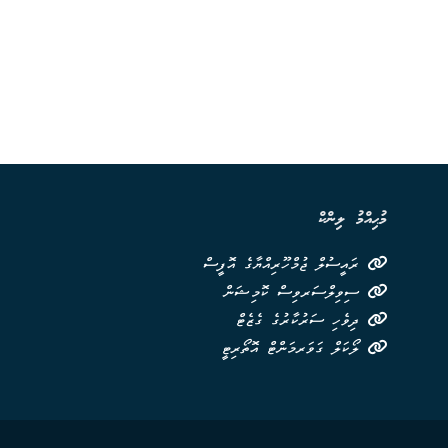
މުޙިއްމު ލިންކް
ރައީސުލް ޖުމްހޫރިއްޔާގެ އޮފީސް
ސިވިލްސަރވިސް ކޮމިޝަން
ދިވެހި ސަރުކާރުގެ ގެޒެޓް
ލޯކަލް ގަވަރމަންޓް އޮތޯރިޓީ