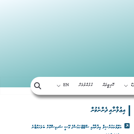
Skip
to
content
ޑް
ކޮމިޓީތައް
ގުޅުއްވުމަށް
EN
އިޢުލާނާއި ދެންނެވުން
އަތޮޅުކައުންސިލް އިދާރާއާއި ސްޓޭޓްހައުސްގެ އޭސީ ސަރވިސްކޮށް ބަލަހައްޓާނެ