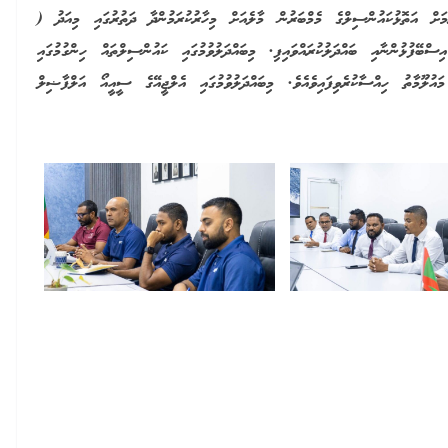
މަށް އަތޮޅުކައުންސިލްގެ މެމްބަރުން މާލެއަށް މިހާރުކުރަމުންދާ ދަތުރުގައި މިއަދު (
ިޓީގެ އިސްބޭފުޅުންނާއި ބައްދަލުކުރައްވައިފި. މިބައްދަލުވުމުގައި ކައުންސިލްތައް ހިންގުމުގައި
އުލޫމާތު ހިއްސާކުރެވިފައިވެއެވެ. މިބައްދަލުވުމުގައި އެލްޖީއޭގެ ސީއީއޯ އަލްފާޟިލް