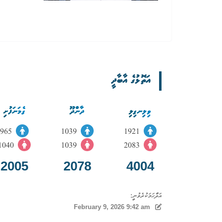
އަތޮޅުގެ އާބާދީ
ވިލިނގިލި
ދާންދޫ
ގެމަނަފުށި
965
1039
1921
1040
1039
2083
2005
2078
4004
އަދާހަމަކުރެވުނީ:
February 9, 2026 9:42 am