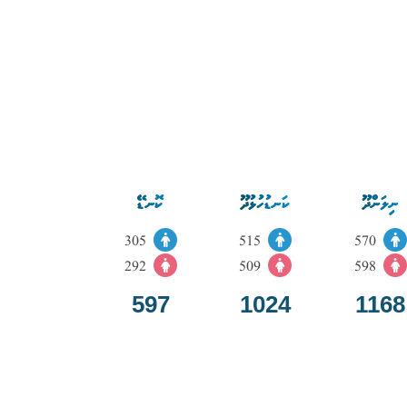
ނިލަންދޫ
ކަނޑުހުޅުދޫ
ކޮނޑޭ
305
515
570
292
509
598
597
1024
1168