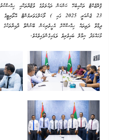
ޕްރޮޖެކްޓް ތަކާއިބެހޭ ކަންކަން ދައުލަތުގެ ވުޒާރާތަކާއި ހިއްސާކުރު
23 ޖެނުއަރީ 2025 ގައި ) ލޯކަލްގަވަރމެންޓް އޮތޯރ
ދިމާވާ ދަތިތައް ހިއްސާކޮށް އެހީތެރިކަން ބޭނުންވާ ދާއިރާތަކުގެ މަ
މުޙައްމަދު ނިމާލް ބައިވެރިވެ ވަޑައިގެންފައިވެއެވެ.