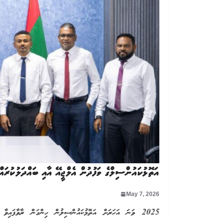
އަތޮޅުކައުންސިލްގެ ވަފުދުން އެލްޖީއޭ އާއި ބައްދަލުކުރައްވ
May 7, 2026
2025 ވަނަ އަހަރަށް އަތޮޅުކައުންސިލުން ހިންގަން ރާވާފައިވާ 