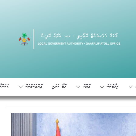
ރިޕޯޓުތައް
ޕްލޭން
ފޮޓޯ ގެލެރީ
ޕްރޮޖެކްޓްތައް
ޑައުންލޯ