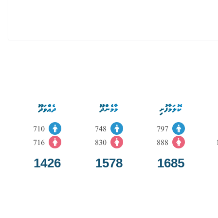
ކޮލަމާފުށި
މާމެންދޫ
ދެއްވަދޫ
710
748
797
716
830
888
1426
1578
1685