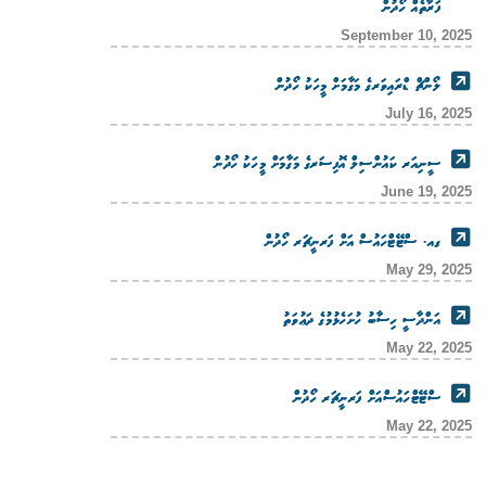
ފަރާތެއް ހޯދުން
September 10, 2025
ލޯންޗް ޑްރައިވަރގެ މަގާމަށް މީހަކު ހޯދުން
July 16, 2025
ސީނިއަރ ކައުންސިލް އޮފިސަރގެ މަގާމަށް މީހަކު ހޯދުން
June 19, 2025
ގއ. ސްޓޭޓްހައުސް އަށް ފަރނީޗަރ ހޯދުން
May 29, 2025
އަންދާސީ ހިސާބު ހުށަހެޅުމުގެ ދަޢުވަތު
May 22, 2025
ސްޓޭޓްހައުސްއަށް ފަރނީޗަރ ހޯދުން
May 22, 2025