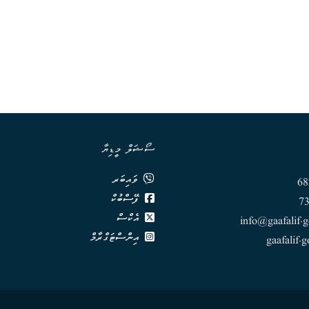
ސޯޝަލް މީޑިޔާ
ވައިބަރ
ފޭސްބުކް
އެކްސް
info@gaafalif.
އިންސްޓަގްރާމް