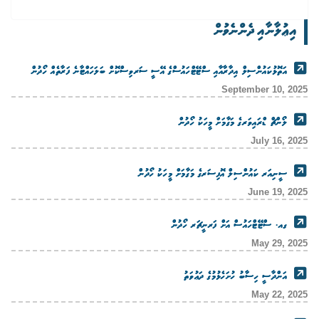
އިޢުލާނާއި ދެންނެވުން
އަތޮޅުކައުންސިލް އިދާރާއާއި ސްޓޭޓްހައުސްގެ އޭސީ ސަރވިސްކޮށް ބަލަހައްޓާނެ ފަރާތެއް ހޯދުން
September 10, 2025
ލޯންޗް ޑްރައިވަރގެ މަގާމަށް މީހަކު ހޯދުން
July 16, 2025
ސީނިއަރ ކައުންސިލް އޮފިސަރގެ މަގާމަށް މީހަކު ހޯދުން
June 19, 2025
ގއ. ސްޓޭޓްހައުސް އަށް ފަރނީޗަރ ހޯދުން
May 29, 2025
އަންދާސީ ހިސާބު ހުށަހެޅުމުގެ ދަޢުވަތު
May 22, 2025