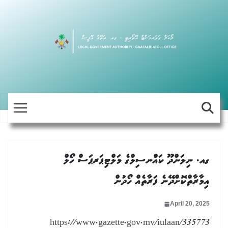
Skip
to
content
ގއ. ނިލަންދޫ ކައުްނސިލްގެ މަލްޓިޕަރޕަސް ހޯލް
އިމާރާތްކޮށްދޭނެ ފަރާތެއް ހޯދުން
April 20, 2025
https://www.gazette.gov.mv/iulaan/335773