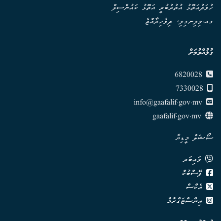
ހުވަދުއަތޮޅު އުތުރުބުރީ އަތޮޅު ކައުންސިލް
ގއ.ވިލިނގިލި، ދިވެހިރާއްޖެ
ގުޅުއްވުމަށް
6820028
7330028
info@gaafalif.gov.mv
gaafalif.gov.mv
ސޯޝަލް މީޑިޔާ
ވައިބަރ
ފޭސްބުކް
އެކްސް
އިންސްޓަގްރާމް