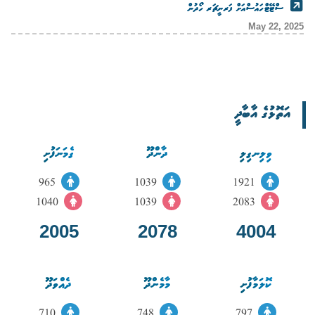
ސްޓޭޓްހައުސްއަށް ފަރނީޗަރ ހޯދުން
May 22, 2025
އަތޮޅުގެ އާބާދީ
ވިލިނގިލި
ދާންދޫ
ގެމަނަފުށި
965
1039
1921
1040
1039
2083
2005
2078
4004
ކޮލަމާފުށި
މާމެންދޫ
ދެއްވަދޫ
710
748
797