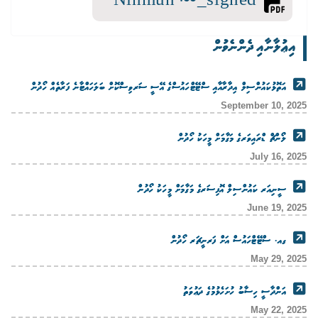
Ninmun 166_signed
އިޢުލާނާއި ދެންނެވުން
އަތޮޅުކައުންސިލް އިދާރާއާއި ސްޓޭޓްހައުސްގެ އޭސީ ސަރވިސްކޮށް ބަލަހައްޓާނެ ފަރާތެއް ހޯދުން
September 10, 2025
ލޯންޗް ޑްރައިވަރގެ މަގާމަށް މީހަކު ހޯދުން
July 16, 2025
ސީނިއަރ ކައުންސިލް އޮފިސަރގެ މަގާމަށް މީހަކު ހޯދުން
June 19, 2025
ގއ. ސްޓޭޓްހައުސް އަށް ފަރނީޗަރ ހޯދުން
May 29, 2025
އަންދާސީ ހިސާބު ހުށަހެޅުމުގެ ދަޢުވަތު
May 22, 2025