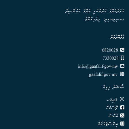
ހުވަދުއަތޮޅު އުތުރުބުރީ އަތޮޅު ކައުންސިލް
ގއ.ވިލިނގިލި، ދިވެހިރާއްޖެ
ގުޅުއްވުމަށް
6820028
7330028
info@gaafalif.gov.mv
gaafalif.gov.mv
ސޯޝަލް މީޑިޔާ
ވައިބަރ
ފޭސްބުކް
އެކްސް
އިންސްޓަގްރާމް