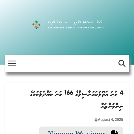
Skip
to
content
4 ވަނަ އަތޮޅުކައުންސިލްގެ 166 ވަނަ ބައްދަލުވުމުގެ
ނިންމުންތައް
August 4, 2025