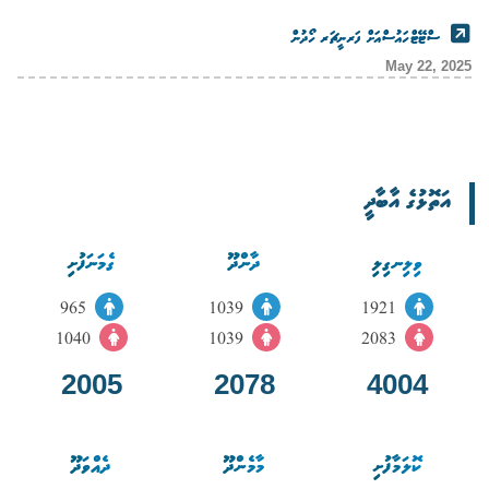
ސްޓޭޓްހައުސްއަށް ފަރނީޗަރ ހޯދުން
May 22, 2025
އަތޮޅުގެ އާބާދީ
ވިލިނގިލި
ދާންދޫ
ގެމަނަފުށި
965
1039
1921
1040
1039
2083
2005
2078
4004
ކޮލަމާފުށި
މާމެންދޫ
ދެއްވަދޫ