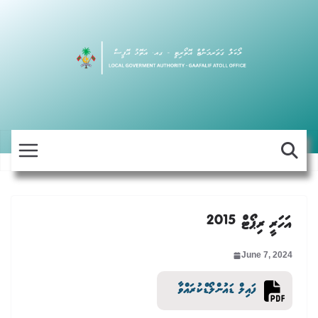
Skip
to
content
އަހަރީ ރިޕޯޓް 2015
June 7, 2024
ފައިލް ޑައުންލޯޑްކުރައްވާ