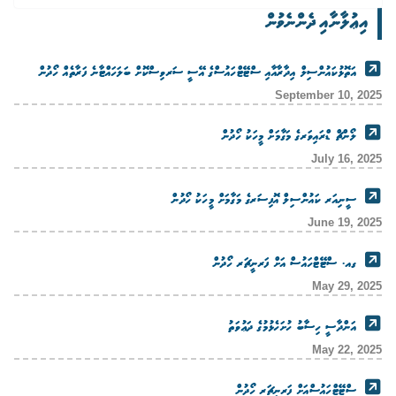
އިޢުލާނާއި ދެންނެވުން
އަތޮޅުކައުންސިލް އިދާރާއާއި ސްޓޭޓްހައުސްގެ އޭސީ ސަރވިސްކޮށް ބަލަހައްޓާނެ ފަރާތެއް ހޯދުން
September 10, 2025
ލޯންޗް ޑްރައިވަރގެ މަގާމަށް މީހަކު ހޯދުން
July 16, 2025
ސީނިއަރ ކައުންސިލް އޮފިސަރގެ މަގާމަށް މީހަކު ހޯދުން
June 19, 2025
ގއ. ސްޓޭޓްހައުސް އަށް ފަރނީޗަރ ހޯދުން
May 29, 2025
އަންދާސީ ހިސާބު ހުށަހެޅުމުގެ ދަޢުވަތު
May 22, 2025
ސްޓޭޓްހައުސްއަށް ފަރނީޗަރ ހޯދުން