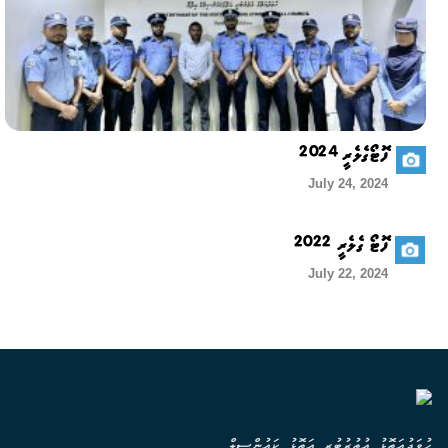
ފޮޓޯގެލެރީ 2024
July 24, 2024
ފޮޓޯ ގެލެރީ 2022
July 22, 2024
ހުވަދުއަތޮޅު އުތުރުބުރީ އަތޮޅު ކައުންސިލް