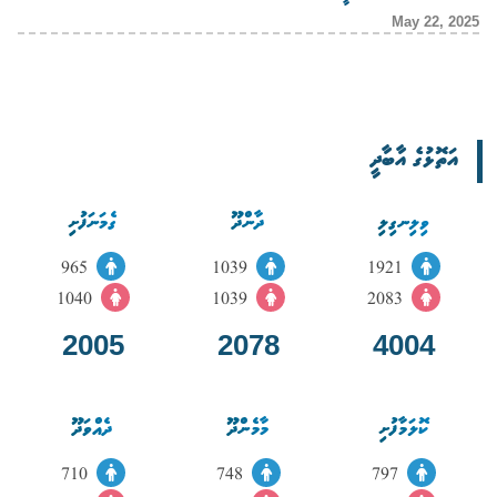
May 22, 2025
އަތޮޅުގެ އާބާދީ
ވިލިނގިލި
ދާންދޫ
ގެމަނަފުށި
965
1039
1921
1040
1039
2083
2005
2078
4004
ކޮލަމާފުށި
މާމެންދޫ
ދެއްވަދޫ
710
748
797