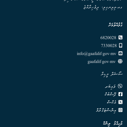
ގއ.ވިލިނގިލި، ދިވެހިރާއްޖެ
ގުޅުއްވުމަށް
6820028
7330028
info@gaafalif.gov.mv
gaafalif.gov.mv
ސޯޝަލް މީޑިޔާ
ވައިބަރ
ފޭސްބުކް
އެކްސް
އިންސްޓަގްރާމް
މުޙިއްމު ލިންކް