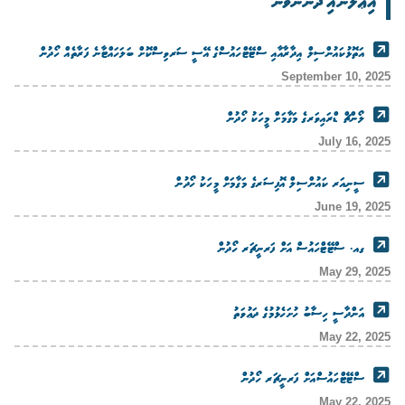
އިޢުލާނާއި ދެންނެވުން
އަތޮޅުކައުންސިލް އިދާރާއާއި ސްޓޭޓްހައުސްގެ އޭސީ ސަރވިސްކޮށް ބަލަހައްޓާނެ ފަރާތެއް ހޯދުން
September 10, 2025
ލޯންޗް ޑްރައިވަރގެ މަގާމަށް މީހަކު ހޯދުން
July 16, 2025
ސީނިއަރ ކައުންސިލް އޮފިސަރގެ މަގާމަށް މީހަކު ހޯދުން
June 19, 2025
ގއ. ސްޓޭޓްހައުސް އަށް ފަރނީޗަރ ހޯދުން
May 29, 2025
އަންދާސީ ހިސާބު ހުށަހެޅުމުގެ ދަޢުވަތު
May 22, 2025
ސްޓޭޓްހައުސްއަށް ފަރނީޗަރ ހޯދުން
May 22, 2025