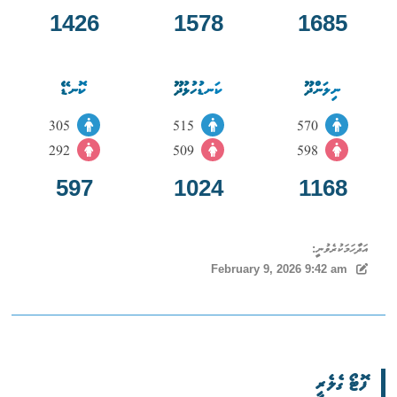
1426
1578
1685
ނިލަންދޫ
ކަނޑުހުޅުދޫ
ކޮނޑޭ
305
515
570
292
509
598
597
1024
1168
އަދާހަމަކުރެވުނީ:
February 9, 2026 9:42 am
ފޮޓޯ ގެލެރީ