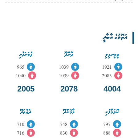
އަތޮޅުގެ އާބާދީ
ވިލިނގިލި
ދާންދޫ
ގެމަނަފުށި
965
1039
1921
1040
1039
2083
2005
2078
4004
ކޮލަމާފުށި
މާމެންދޫ
ދެއްވަދޫ
710
748
797
716
830
888