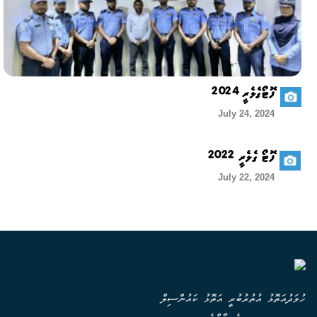
ފޮޓޯގެލެރީ 2024
July 24, 2024
ފޮޓޯ ގެލެރީ 2022
July 22, 2024
ހުވަދުއަތޮޅު އުތުރުބުރީ އަތޮޅު ކައުންސިލް