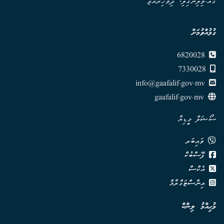
ގއ.ވިލިނގިލި، ދިވެހިރާއްޖެ
ގުޅުއްވުމަށް
6820028
7330028
info@gaafalif.gov.mv
gaafalif.gov.mv
ސޯޝަލް މީޑިޔާ
ވައިބަރ
ފޭސްބުކް
އެކްސް
އިންސްޓަގްރާމް
މުޙިއްމު ލިންކް